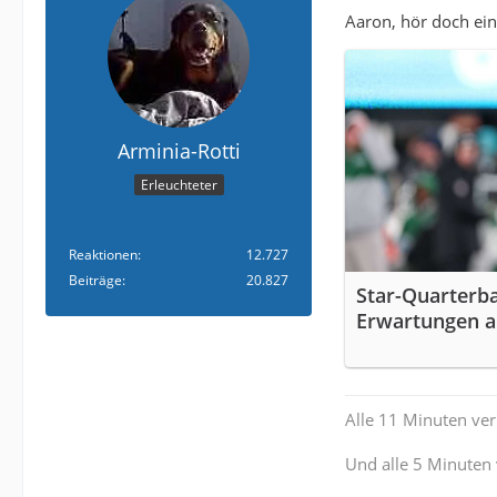
Aaron, hör doch ein
Arminia-Rotti
Erleuchteter
Reaktionen
12.727
Beiträge
20.827
Star-Quarterb
Erwartungen a
Alle 11 Minuten verl
Und alle 5 Minuten 