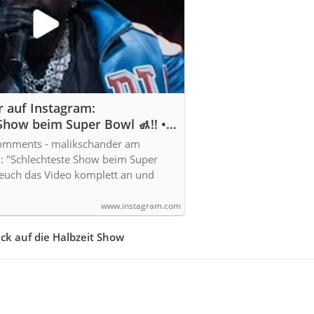
 auf Instagram:
Show beim Super Bowl 🚮‼️ •
as Video komplett an und
comments - malikschander am
ach an euch aufzuregen 😂 •
: "Schlechteste Show beim Super
ckHistory Month, Liebe
t euch das Video komplett an und
lack Community 🤞🏽 Teilt
t wir so viele…
www.instagram.com
ick auf die Halbzeit Show