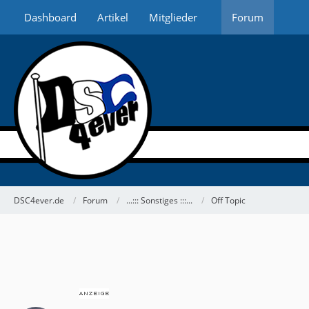
Dashboard
Artikel
Mitglieder
Forum
DSC4ever.de
Forum
...::: Sonstiges :::...
Off Topic