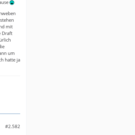
Pause
schweben
rstehen
und mit
 Draft
ürlich
die
kann um
ch hatte ja
#2.582