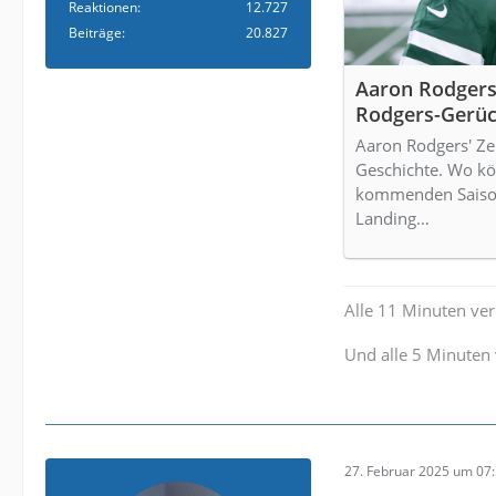
Reaktionen
12.727
Beiträge
20.827
Aaron Rodgers:
Rodgers-Gerüc
Aaron Rodgers' Zeit
Geschichte. Wo kön
kommenden Saison
Landing…
Alle 11 Minuten verl
Und alle 5 Minuten 
27. Februar 2025 um 07