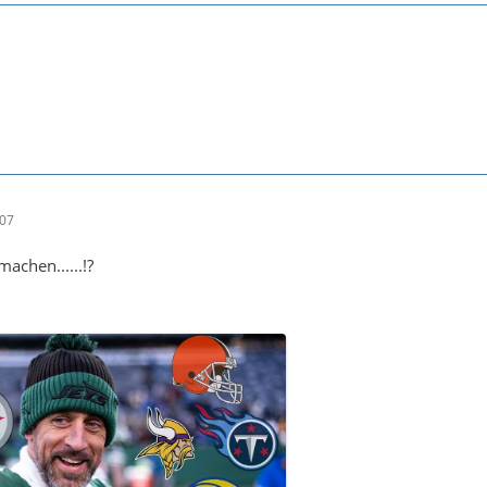
:07
achen......!?