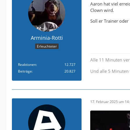
Aaron hat viel errei
Clown wird.
Soll er Trainer ode
Arminia-Rotti
Erleuchteter
Alle 11 Minuten verl
Reaktionen
12.727
Und alle 5 Minuten 
Beiträge
20.827
17. Februar 2025 um 14