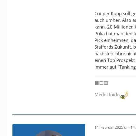
Cooper Kupp soll g
auch umher. Also au
kann, 20 Millionen 
Puka hat man den le
Pick einheimsen, das
Staffords Zukunft, 
nächsten Jahre nich
einen Top Prospekt z
immer auf "Tanking 
⬛️⬜️🟦
Meddl loide.
14. Februar 2025 um 14