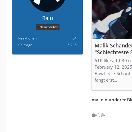
Raju
Erleuchteter
Reaktionen
64
Malik Schander
Beiträge
5.236
"Schlechteste 
Schaut euch d
61K likes, 1,030 
fangt erst dan
February 12, 2025
Es ist BTW Bla
Bowl 🚮‼️ • Schau
Grüße an die B
fangt erst…
das Video dami
mal ein anderer Bl
⚫⚪🔵