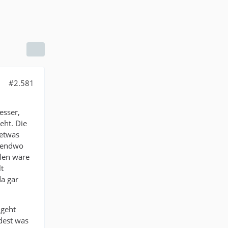
#2.581
esser,
eht. Die
 etwas
rgendwo
llen wäre
lt
a gar
 geht
dest was