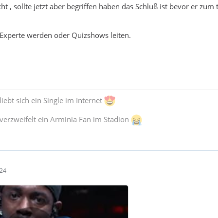
cht , sollte jetzt aber begriffen haben das Schluß ist bevor er zum 
r Experte werden oder Quizshows leiten.
iebt sich ein Single im Internet
verzweifelt ein Arminia Fan im Stadion
:24