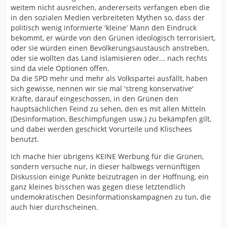
weitem nicht ausreichen, andererseits verfangen eben die
hätte irgendeine relevante Bedeutung für das Klima
in den sozialen Medien verbreiteten Mythen so, dass der
und dabei die zig anderen Einflussfaktoren außer
politisch wenig informierte 'kleine' Mann den Eindruck
Betracht lässt, ist halt jemand, der ganz feste glauben
bekommt, er würde von den Grünen ideologisch terrorisiert,
muss. Aber es sind sich ja 99% aller Wissenschaftler
oder sie würden einen Bevölkerungsaustausch anstreben,
einig, nicht wahr?
oder sie wollten das Land islamisieren oder... nach rechts
Wenn wir über beispielsweise das GEG reden, hat das in
sind da viele Optionen offen.
etwa den gleichen Effekt, als wenn Du genau ein
Da die SPD mehr und mehr als Volkspartei ausfällt, haben
Sandkorn von dem Grundstück entfernst. Dafür kostet
sich gewisse, nennen wir sie mal 'streng konservative'
es auch nur ein paar hundert Milliarden. Aber hey, was
Kräfte, darauf eingeschossen, in den Grünen den
soll’s. Das Geld zu nehmen und damit echte Wälder,
hauptsächlichen Feind zu sehen, den es mit allen Mitteln
keine Baumplantagen entstehen zu lassen, hätte in
(Desinformation, Beschimpfungen usw.) zu bekämpfen gilt,
etwa einen Effekt mit dem Faktor 1000. Ob das etwas
und dabei werden geschickt Vorurteile und Klischees
am Klima ändern würde, würde ich stark bezweifeln.
benutzt.
Ich finde, es ist eine überragende Geschäftsidee, die
Ich mache hier übrigens KEINE Werbung für die Grünen,
Luft, die wir ausatmen, zu besteuern oder mit Preisen
sondern versuche nur, in dieser halbwegs vernünftigen
zu belegen. Darauf muss man erstmal kommen. Und
Diskussion einige Punkte beizutragen in der Hoffnung, ein
dann muss man es nur noch schaffen, dass eine völlig
ganz kleines bisschen was gegen diese letztendlich
verblödete Gesellschaft das auch noch abfeiert.
undemokratischen Desinformationskampagnen zu tun, die
auch hier durchscheinen.
Respekt.