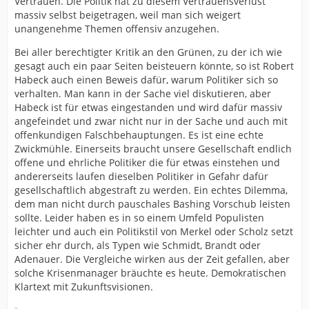
Vertrauen. Die Politik hat zu diesem Vertrauensverlust
massiv selbst beigetragen, weil man sich weigert
unangenehme Themen offensiv anzugehen.
Bei aller berechtigter Kritik an den Grünen, zu der ich wie
gesagt auch ein paar Seiten beisteuern könnte, so ist Robert
Habeck auch einen Beweis dafür, warum Politiker sich so
verhalten. Man kann in der Sache viel diskutieren, aber
Habeck ist für etwas eingestanden und wird dafür massiv
angefeindet und zwar nicht nur in der Sache und auch mit
offenkundigen Falschbehauptungen. Es ist eine echte
Zwickmühle. Einerseits braucht unsere Gesellschaft endlich
offene und ehrliche Politiker die für etwas einstehen und
andererseits laufen dieselben Politiker in Gefahr dafür
gesellschaftlich abgestraft zu werden. Ein echtes Dilemma,
dem man nicht durch pauschales Bashing Vorschub leisten
sollte. Leider haben es in so einem Umfeld Populisten
leichter und auch ein Politikstil von Merkel oder Scholz setzt
sicher ehr durch, als Typen wie Schmidt, Brandt oder
Adenauer. Die Vergleiche wirken aus der Zeit gefallen, aber
solche Krisenmanager bräuchte es heute. Demokratischen
Klartext mit Zukunftsvisionen.