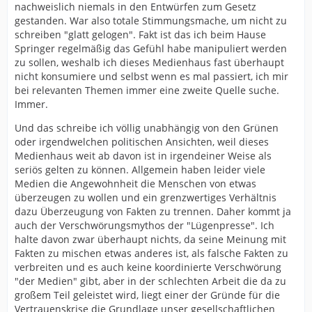
nachweislich niemals in den Entwürfen zum Gesetz
gestanden. War also totale Stimmungsmache, um nicht zu
schreiben "glatt gelogen". Fakt ist das ich beim Hause
Springer regelmäßig das Gefühl habe manipuliert werden
zu sollen, weshalb ich dieses Medienhaus fast überhaupt
nicht konsumiere und selbst wenn es mal passiert, ich mir
bei relevanten Themen immer eine zweite Quelle suche.
Immer.
Und das schreibe ich völlig unabhängig von den Grünen
oder irgendwelchen politischen Ansichten, weil dieses
Medienhaus weit ab davon ist in irgendeiner Weise als
seriös gelten zu können. Allgemein haben leider viele
Medien die Angewohnheit die Menschen von etwas
überzeugen zu wollen und ein grenzwertiges Verhältnis
dazu Überzeugung von Fakten zu trennen. Daher kommt ja
auch der Verschwörungsmythos der "Lügenpresse". Ich
halte davon zwar überhaupt nichts, da seine Meinung mit
Fakten zu mischen etwas anderes ist, als falsche Fakten zu
verbreiten und es auch keine koordinierte Verschwörung
"der Medien" gibt, aber in der schlechten Arbeit die da zu
großem Teil geleistet wird, liegt einer der Gründe für die
Vertrauenskrise die Grundlage unser gesellschaftlichen