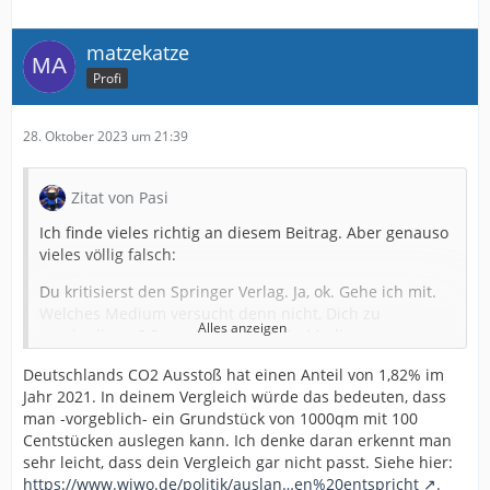
matzekatze
Profi
28. Oktober 2023 um 21:39
Zitat von Pasi
Ich finde vieles richtig an diesem Beitrag. Aber genauso
vieles völlig falsch:
Du kritisierst den Springer Verlag. Ja, ok. Gehe ich mit.
Welches Medium versucht denn nicht, Dich zu
Alles anzeigen
manipulieren? Sag mir bitte nur ein Medium.
Was genau hat es mit einem Verschwörungsmythos zu
Deutschlands CO2 Ausstoß hat einen Anteil von 1,82% im
tun, wenn weite Teile der Gesellschaft den
Jahr 2021. In deinem Vergleich würde das bedeuten, dass
Mainstreammedien nicht mehr vertrauen?
man -vorgeblich- ein Grundstück von 1000qm mit 100
Centstücken auslegen kann. Ich denke daran erkennt man
Was Du zu Habeck schreibst, teile ich an keiner Stelle. Er
sehr leicht, dass dein Vergleich gar nicht passt. Siehe hier:
ist aus meiner Sicht der mit großem Abstand
https://www.wiwo.de/politik/auslan…en%20entspricht
.