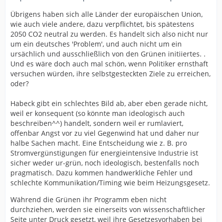
schlechteste Wirtschaftsminister, den dieses Land
jemals gesehen hat. Er agiert ausschließlich ideologisch,
Übrigens haben sich alle Länder der europäischen Union,
seiner Klimareligion folgend. Dass diese CO2-
wie auch viele andere, dazu verpflichtet, bis spätestens
Gläubigkeit im Mainstream gar nicht mehr hinterfragt
2050 CO2 neutral zu werden. Es handelt sich also nicht nur
wird, ist natürlich Teil des Problems, das zu dem
um ein deutsches 'Problem', und auch nicht um ein
Themenkomplex Medien gehört. Für mich hat es was
ursächlich und ausschließlich von den Grünen initiiertes. .
sektenhaftes, religiöses.
Und es wäre doch auch mal schön, wenn Politiker ernsthaft
versuchen würden, ihre selbstgesteckten Ziele zu erreichen,
Ich möchte das mal anschaulich verdeutlichen, was ich
oder?
meine:
Habeck gibt ein schlechtes Bild ab, aber eben gerade nicht,
Man stelle sich ein sehr großes Grundstück von
weil er konsequent (so könnte man ideologisch auch
1.000qm vor. Man lege nun das Grundstück mit 1-Cent
beschreiben^^) handelt, sondern weil er rumlaviert,
Münzen aus, dicht an dicht. Jetzt stellt man sich vor,
offenbar Angst vor zu viel Gegenwind hat und daher nur
Deutschland würde von heute auf morgen sämtlichen
halbe Sachen macht. Eine Entscheidung wie z. B. pro
CO2 Ausstoß beenden; keine Autos, keine Heizungen,
Stromvergünstigungen für energieintensive Industrie ist
keine Produktion, kein gar nichts mehr.
sicher weder ur-grün, noch ideologisch, bestenfalls noch
pragmatisch. Dazu kommen handwerkliche Fehler und
Jetzt darfst Du genau ein Centstück von dem
schlechte Kommunikation/Timing wie beim Heizungsgesetz.
Grundstück wegnehmen.
Während die Grünen ihr Programm eben nicht
Jedes Centstück steht für ein Luftmolekül. Das eine
durchziehen, werden sie einerseits von wissenschaftlicher
Centstück steht für die von Deutschland verursachte
Seite unter Druck gesetzt, weil ihre Gesetzesvorhaben bei
CO2-Menge. Wer glaubt, dieses fehlende Centstück