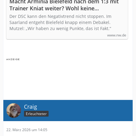
Macht Arminia Bielefeld nach dem 1:3 mit
Trainer Kniat weiter? Wohl keine
Entscheidung am Sonntag
Der DSC kann den Negativtrend nicht stoppen. Im
Saarland entgeht Bielefeld knapp einem Debakel.
Mutzel: „Wir haben zu wenig Punkte, das ist Fakt.“
www.nw.de
Craig
Erleuchteter
22. März 2026 um 14:05