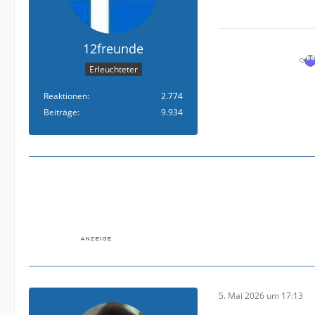
12freunde
Erleuchteter
Reaktionen
2.774
Beiträge
9.934
5. Mai 2026 um 17:13