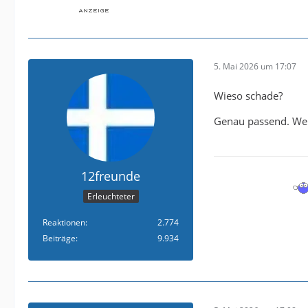
5. Mai 2026 um 17:07
Wieso schade?
Genau passend. Welch
12freunde
Erleuchteter
Reaktionen
2.774
Beiträge
9.934