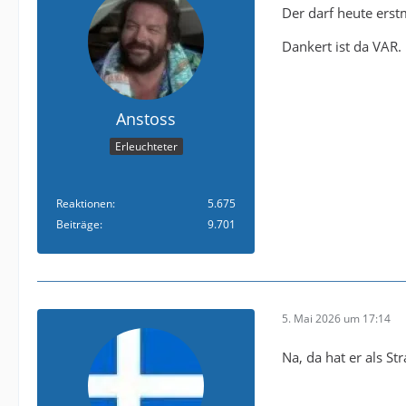
Der darf heute erstm
Dankert ist da VAR
Anstoss
Erleuchteter
Reaktionen
5.675
Beiträge
9.701
5. Mai 2026 um 17:14
Na, da hat er als S