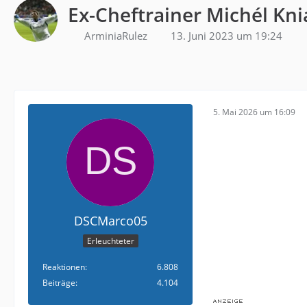
Ex-Cheftrainer Michél Kni
ArminiaRulez
13. Juni 2023 um 19:24
5. Mai 2026 um 16:09
DSCMarco05
Erleuchteter
Reaktionen
6.808
Beiträge
4.104