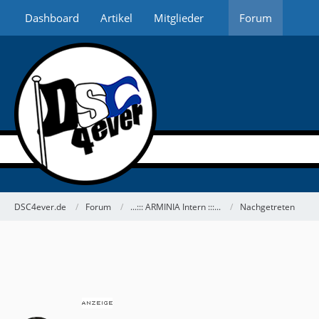
Dashboard
Artikel
Mitglieder
Forum
DSC4ever.de
Forum
...::: ARMINIA Intern :::...
Nachgetreten