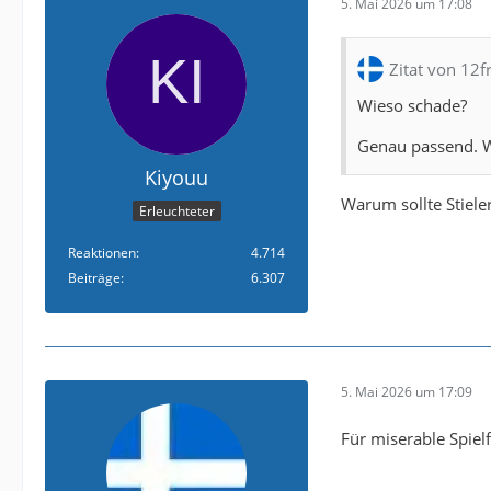
5. Mai 2026 um 17:08
Zitat von 12
Wieso schade?
Genau passend. We
Kiyouu
Warum sollte Stiel
Erleuchteter
Reaktionen
4.714
Beiträge
6.307
5. Mai 2026 um 17:09
Für miserable Spiel