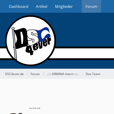
Dashboard
Artikel
Mitglieder
Forum
DSC4ever.de
Forum
...::: ARMINIA Intern :::...
Das Team