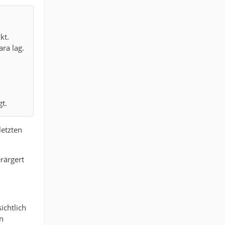
kt.
ara lag.
n
gt.
letzten
rärgert
ichtlich
n