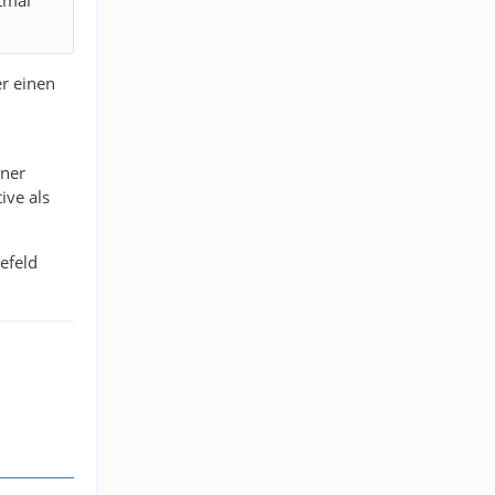
er einen
iner
ive als
efeld