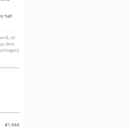
nz halt
ird, ist
aus dem
ruchhagen)
#1.044