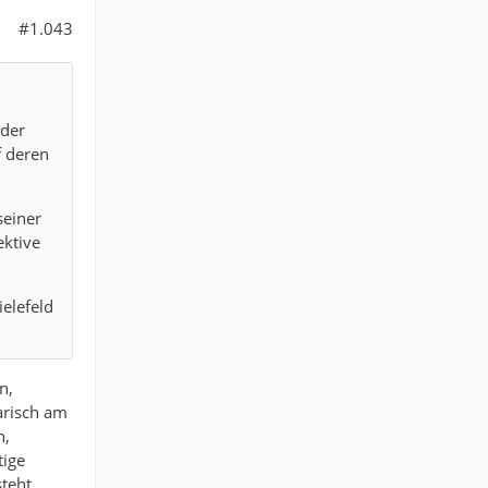
#1.043
 der
f deren
seiner
ektive
elefeld
n,
arisch am
n,
tige
teht,