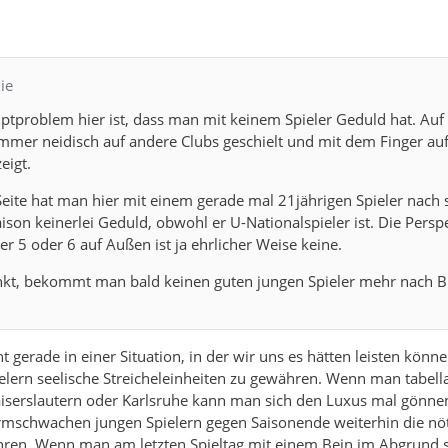
ie
uptproblem hier ist, dass man mit keinem Spieler Geduld hat. Auf
immer neidisch auf andere Clubs geschielt und mit dem Finger au
eigt.
eite hat man hier mit einem gerade mal 21jährigen Spieler nach 
aison keinerlei Geduld, obwohl er U-Nationalspieler ist. Die Persp
r 5 oder 6 auf Außen ist ja ehrlicher Weise keine.
t, bekommt man bald keinen guten jungen Spieler mehr nach Bi
 gerade in einer Situation, in der wir uns es hätten leisten könne
lern seelische Streicheleinheiten zu gewähren. Wenn man tabell
aiserslautern oder Karlsruhe kann man sich den Luxus mal gönne
ormschwachen jungen Spielern gegen Saisonende weiterhin die nö
hren. Wenn man am letzten Spieltag mit einem Bein im Abgrund s