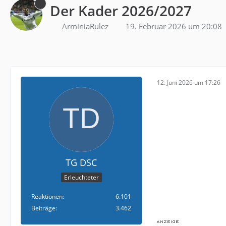
Der Kader 2026/2027
ArminiaRulez
19. Februar 2026 um 20:08
12. Juni 2026 um 17:26
TG DSC
Erleuchteter
Reaktionen
6.101
Beiträge
3.462