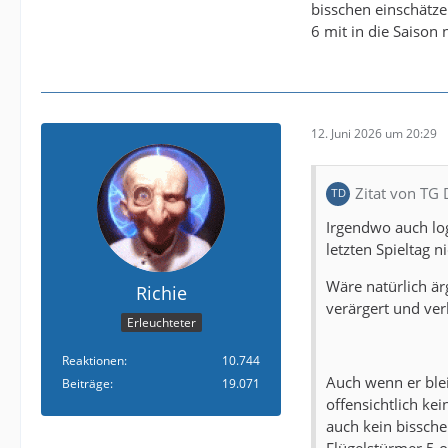
bisschen einschätze
6 mit in die Saison 
12. Juni 2026 um 20:29
Zitat von TG
Irgendwo auch log
letzten Spieltag n
Wäre natürlich är
Richie
verärgert und ver
Erleuchteter
Reaktionen
10.744
Auch wenn er blei
Beiträge
19.071
offensichtlich ke
auch kein bissche
Flügelstürmer 5 o