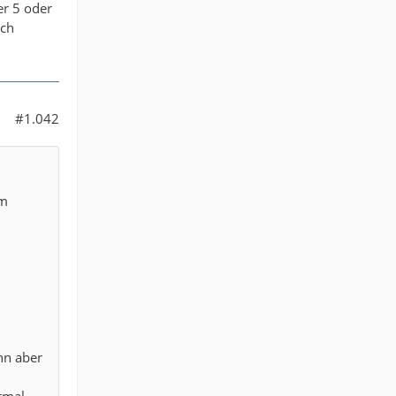
er 5 oder
och
#1.042
am
hn aber
stmal