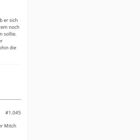
b er sich
rzem noch
 sollte.
er
hin die
#1.045
er Mitch