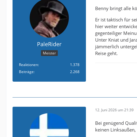
Benny bringt alle k
Er ist taktisch für 
hier weiter entwick
gegenteiliger Meinu
Unter Kniat und Jar
PaleRider
jämmerlich unterge
Reise geht.
Meister
Reaktionen
1.378
Beiträge
2.268
12. Juni 2026 um 21:39
Bei genügend Qualit
keinen Linksaußen,