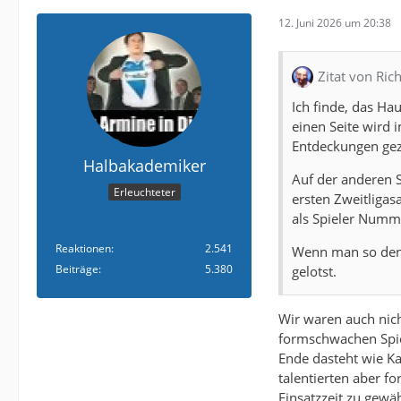
12. Juni 2026 um 20:38
Zitat von Rich
Ich finde, das Ha
einen Seite wird 
Entdeckungen gez
Halbakademiker
Auf der anderen S
Erleuchteter
ersten Zweitligas
als Spieler Numme
Reaktionen
2.541
Wenn man so denk
Beiträge
5.380
gelotst.
Wir waren auch nicht
formschwachen Spie
Ende dasteht wie K
talentierten aber f
Einsatzzeit zu gewä