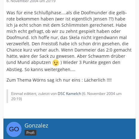
6. November 2004 um 20:19
Was für eine Schlußphase....als die Doofmunder die gelb-
rote bekommen haben (wer ist eigentlich Jensen ??) habe
ich ja echt schon mit dem Schlimmsten gerechenet. Habe
mich echt gefragt, ob wir zu zehnt gespielt haben oder
Doofmund. Ich hoffe nur, das Skela nicht irgendwann mal
verzweifelt. Den Freistoß habe ich schon drin gesehen, die
Chance kurz vorher auch. Wenn Dammeier das 2:0 gemacht
hätte, wäre der Sack zu gewesen. Aber Schwamm drüber
(und Mund abputzen
) Wieder 3 Punkte gegen den
Abstieg. So kanns weitergehen....
Zum Thema Wörns sag ich nur eins : Lächerlich !!!!
Einmal editiert, zuletzt von
DSC Kamelch
(
6. November 2004 um
20:19
)
Gonzalez
Profi