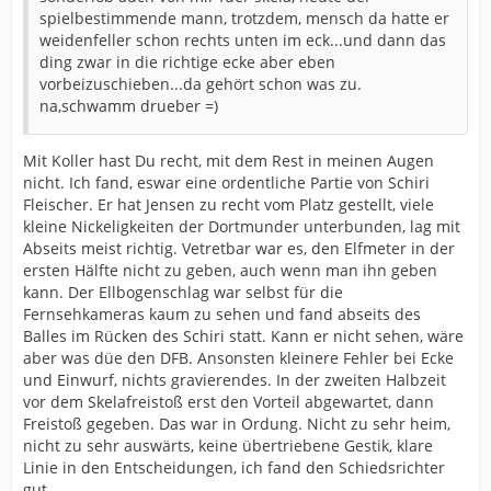
spielbestimmende mann, trotzdem, mensch da hatte er
weidenfeller schon rechts unten im eck...und dann das
ding zwar in die richtige ecke aber eben
vorbeizuschieben...da gehört schon was zu.
na,schwamm drueber =)
Mit Koller hast Du recht, mit dem Rest in meinen Augen
nicht. Ich fand, eswar eine ordentliche Partie von Schiri
Fleischer. Er hat Jensen zu recht vom Platz gestellt, viele
kleine Nickeligkeiten der Dortmunder unterbunden, lag mit
Abseits meist richtig. Vetretbar war es, den Elfmeter in der
ersten Hälfte nicht zu geben, auch wenn man ihn geben
kann. Der Ellbogenschlag war selbst für die
Fernsehkameras kaum zu sehen und fand abseits des
Balles im Rücken des Schiri statt. Kann er nicht sehen, wäre
aber was düe den DFB. Ansonsten kleinere Fehler bei Ecke
und Einwurf, nichts gravierendes. In der zweiten Halbzeit
vor dem Skelafreistoß erst den Vorteil abgewartet, dann
Freistoß gegeben. Das war in Ordung. Nicht zu sehr heim,
nicht zu sehr auswärts, keine übertriebene Gestik, klare
Linie in den Entscheidungen, ich fand den Schiedsrichter
gut.