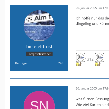
20. Januar 2005 um 17:1
Ich hoffe nur das d
dingeling und könne
bielefeld_ost
Fortgeschrittener
1312
Beiträge
243
20. Januar 2005 um 17:3
was fürnen Fassung
Wie viel Karten sind 