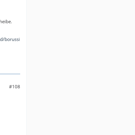
heibe.
nd/borussi
#108