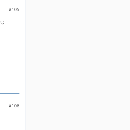
#105
ng
#106