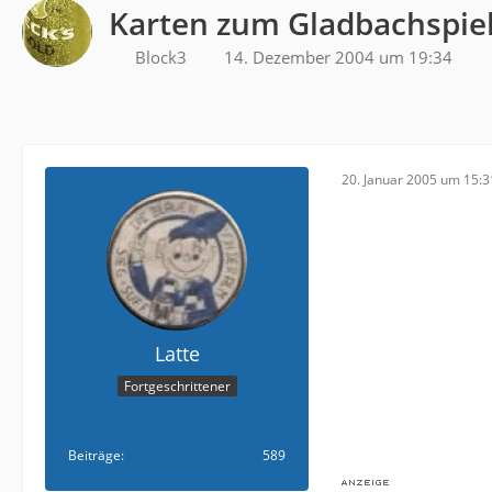
Karten zum Gladbachspie
Block3
14. Dezember 2004 um 19:34
20. Januar 2005 um 15:3
Latte
Fortgeschrittener
Beiträge
589