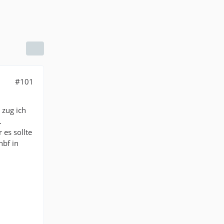
#101
 zug ich
.
 es sollte
hbf in