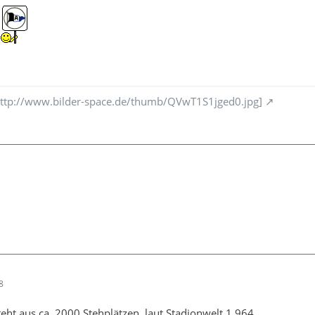
n
: http://www.bilder-space.de/thumb/QVwT1S1jged0.jpg]
8
eht aus ca. 2000 Stehplätzen, laut Stadionwelt 1.964.