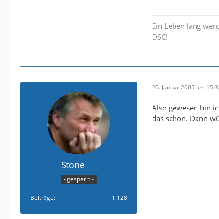
Ein Leben lang werd 
DSC!
20. Januar 2005 um 15:3
Also gewesen bin ic
das schon. Dann wür
Stone
- gesperrt -
Beiträge
1.128