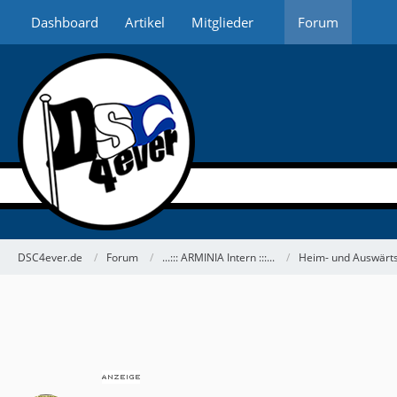
Dashboard
Artikel
Mitglieder
Forum
DSC4ever.de
Forum
...::: ARMINIA Intern :::...
Heim- und Auswärts