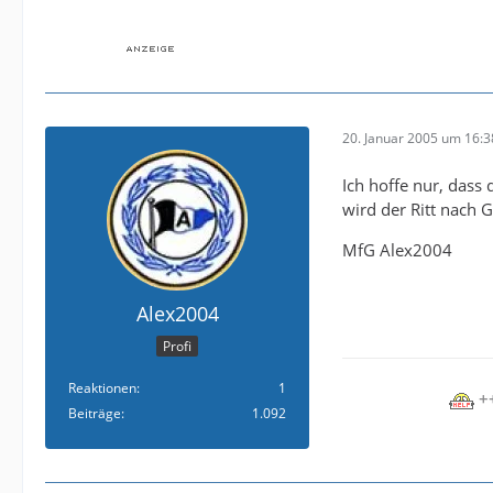
20. Januar 2005 um 16:3
Ich hoffe nur, dass
wird der Ritt nach 
MfG Alex2004
Alex2004
Profi
Reaktionen
1
++
Beiträge
1.092