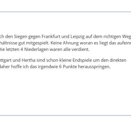
 Vermisse ich total und habe es ebenfalls noch nicht gesehen.
s ist was viele hier meinen. Das einfach mehr drin ist und sich 
rklären kann.
ss man nicht zwingend punkten, erwartet keiner, aber Gas gebe
h den Siegen gegen Frankfurt und Leipzig auf dem richtigen Weg
hältnisse gut mitgespielt. Keine Ahnung woran es liegt das aufein
ie letzten 4 Niederlagen waren alle verdient.
Kramer nicht auf Flügelspiel steht. Aber mit Kombinieren durchs
nce. Ganz sicher nicht. 3, 4 Pässe, dann kommt der Fehler und d
uttgart und Hertha sind schon kleine Endspiele um den direkten
daher hoffe ich das irgendwie 6 Punkte herausspringen.
o muss dringend ein Plan her.