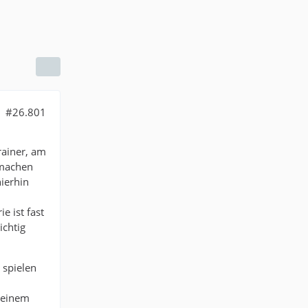
#26.801
rainer, am
tmachen
hierhin
e ist fast
ichtig
 spielen
 einem