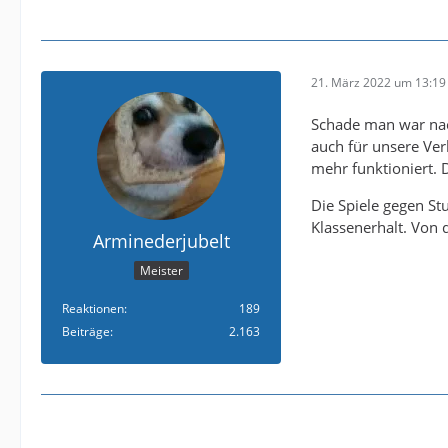
diese Griffigkeit.
Und ich glaube da
diese Lethargie e
21. März 2022 um 13:19
Auch in Mainz mu
Schade man war nac
man immer.
auch für unsere Ver
mehr funktioniert. D
Kann ja sein das 
hat man keine Cha
Die Spiele gegen St
ist weg.
Klassenerhalt. Von 
Arminederjubelt
Also von irgendw
Meister
Reaktionen
189
Beiträge
2.163