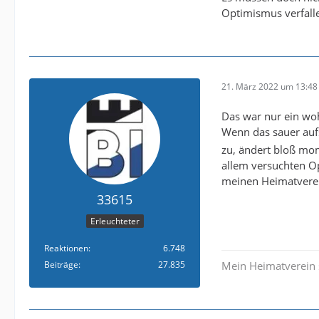
Optimismus verfalle
21. März 2022 um 13:48
Das war nur ein wo
Wenn das sauer aufs
zu, ändert bloß mom
allem versuchten Opt
meinen Heimatvere
33615
Erleuchteter
Reaktionen
6.748
Beiträge
27.835
Mein Heimatverein 