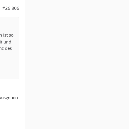
#26.806
 ist so
it und
nz des
 ausgehen