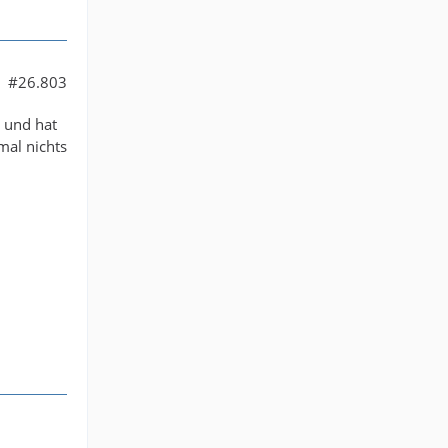
niemand
#26.803
n kann
 und hat
mal nichts
 Zentrum
ie Kugel