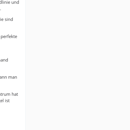
dlinie und
.
ie sind
 perfekte
emand
kann man
ntrum hat
l ist