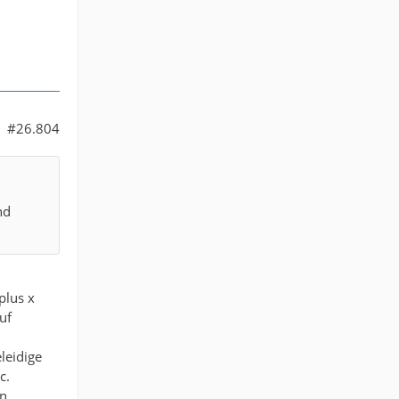
#26.804
nd
plus x
uf
leidige
c.
in