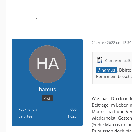
21. März 2022 um 13:30
Zitat von 33
hamus
, Bbitt
komm ein bissche
hamus
Was hast Du denn fü
Profi
Beiträge im Leben n
Reaktionen
696
Mannschaft und Ver
Beiträge
1.623
wiederholst. Gesteh
(Siehe Marcus im and
Es müssen doch nic