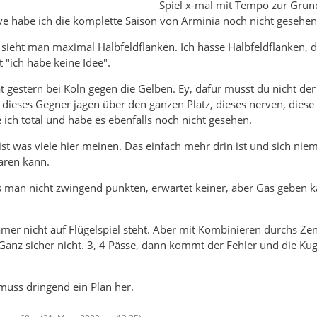
Spiel x-mal mit Tempo zur Grun
ve habe ich die komplette Saison von Arminia noch nicht gesehen
ieht man maximal Halbfeldflanken. Ich hasse Halbfeldflanken, d
 "ich habe keine Idee".
ät gestern bei Köln gegen die Gelben. Ey, dafür musst du nicht der
r dieses Gegner jagen über den ganzen Platz, dieses nerven, diese
e ich total und habe es ebenfalls noch nicht gesehen.
ist was viele hier meinen. Das einfach mehr drin ist und sich ni
lären kann.
 man nicht zwingend punkten, erwartet keiner, aber Gas geben 
amer nicht auf Flügelspiel steht. Aber mit Kombinieren durchs Ze
anz sicher nicht. 3, 4 Pässe, dann kommt der Fehler und die Kuge
muss dringend ein Plan her.