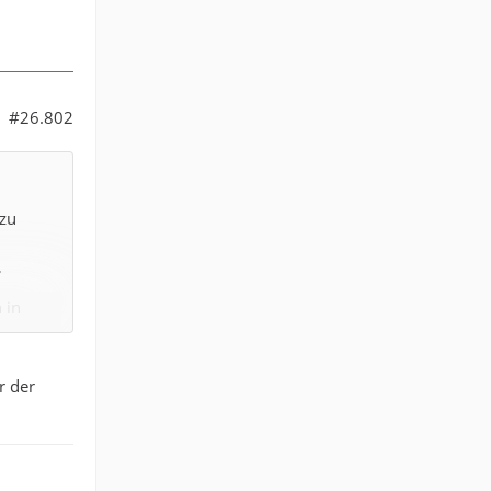
#26.802
 zu
.
 in
nen Move
r der
 die
er
rven,