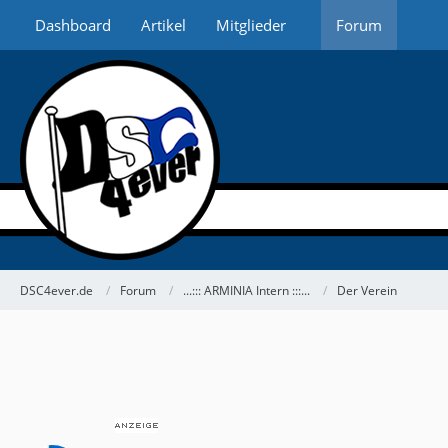
Dashboard
Artikel
Mitglieder
Forum
DSC4ever.de
Forum
...::: ARMINIA Intern :::...
Der Verein