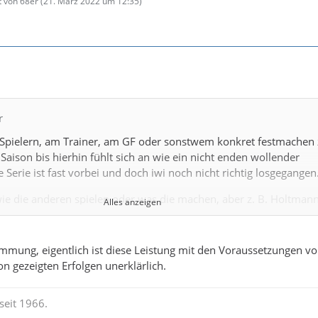
t von 68er (
21. März 2022 um 12:35
)
r
Spielern, am Trainer, am GF oder sonstwem konkret festmachen
 Saison bis hierhin fühlt sich an wie ein nicht enden wollender
 Serie ist fast vorbei und doch iwi noch nicht richtig losgegangen
 wie die anderen spielen oder was die machen, aber z. B. Holtmann
Alles anzeigen
einem Spiel x-mal mit Tempo zur Grundlinie und flankt. So ei
lette Saison von Arminia noch nicht gesehen.
mung, eigentlich ist diese Leistung mit den Voraussetzungen vo
n sieht man maximal Halbfeldflanken. Ich hasse Halbfeldflanken,
n gezeigten Erfolgen unerklärlich.
end mit "ich habe keine Idee".
ität gestern bei Köln gegen die Gelben. Ey, dafür musst du nicht d
seit 1966.
r sein, aber dieses Gegner jagen über den ganzen Platz, dieses ne