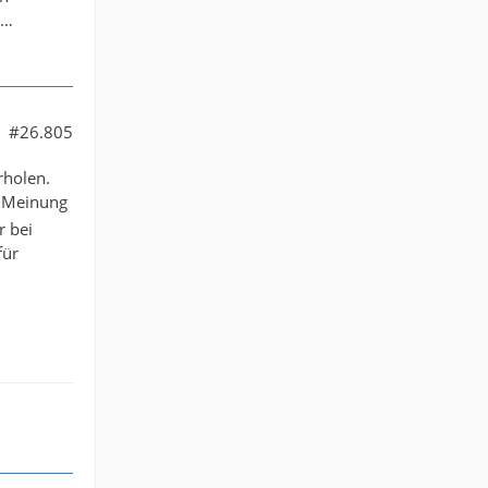
n…
#26.805
rholen.
e Meinung
r bei
für