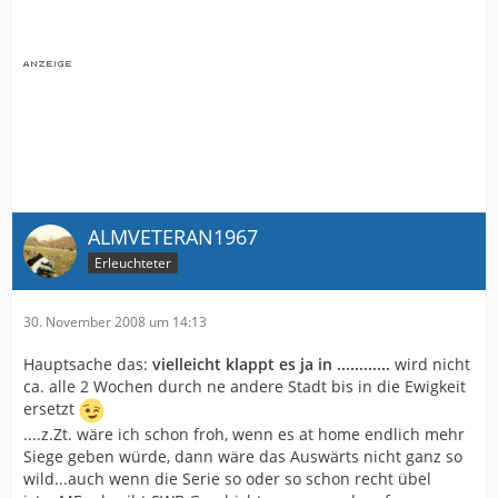
wieder aufsteigt eben gegen die.
Wir spielen auch Bundesliga, da muß es doch mal
möglich sein auswärts einen Dreier einzufahren. Aber
die anderen Mannschaften sind aber auch alle so was
von gut ( O-Ton Trainer ). Die Mannschaft glaubt es
jedenfalls und spielt entsprechend.
Ich haue einfach pauschal drauf.
Das ist alles großer Mist den wir auswärts verzapfen.
Die nächsten Auswärtsfahrten sollten komplett
ALMVETERAN1967
boykotiert werden.
Vielleicht hinterfragen sich dann mal Trainer und
Erleuchteter
Mannschaft was sie sich selbst und den treuen Fan
antun die viel Zeit und Geld investieren um dann
30. November 2008 um 14:13
ständig gefrustet nach Hause zu fahren.
Kein Bock mehr auf "Auswärtsdepressionen".
Hauptsache das:
vielleicht klappt es ja in ............
wird nicht
ca. alle 2 Wochen durch ne andere Stadt bis in die Ewigkeit
ersetzt
....z.Zt. wäre ich schon froh, wenn es at home endlich mehr
Siege geben würde, dann wäre das Auswärts nicht ganz so
wild...auch wenn die Serie so oder so schon recht übel