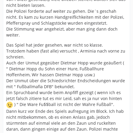
nicht bieten lassen.
Die Polizei forderte auf weiter zu gehen. Die´s geschah
nicht. Es kam zu kurzen Handgreiflichkeiten mit der Polizei,
Pfefferspray und Schlagstöcke wurden eingestetzt.
Die Stimmung war angeheizt, aber man ging dann doch
weiter.
Das Spiel hat jeder gesehen, war nicht so klasse.
Trotzdem haben (fast alle) versucht , Arminia nach vorne zu
schreien.
Auch der Unmut gegeüber Dietmar Hopp wurde geäußert (
" Dietmar Hopp du Sohn einer Hure, Fußballhure
Hoffenheim, Wir hassen Dietmar Hopp usw.)
Der Unmut über die Schiedsrichter Endscheidungen wurde
mit " Fußballmafia DFB" bekundet.
Ein Spruchband wurde beim Anpfiff gezeigt ( wenn ich es
jetzt falsch zitiere tut es mir Leid, sah es ja nur von hinten
) " Die Ware Fu$$ball ist nicht der Wahre Fußball".
Dann kurz vor Ende des Spiels aufregung im Block. Ich hab
nicht mitbekommen, ob es einen Anlass gab, jedoch
stürmnten auf einmal viele an den Zaun und ruckelten
daran, dann gingen einige auf den Zaun. Polizei machte