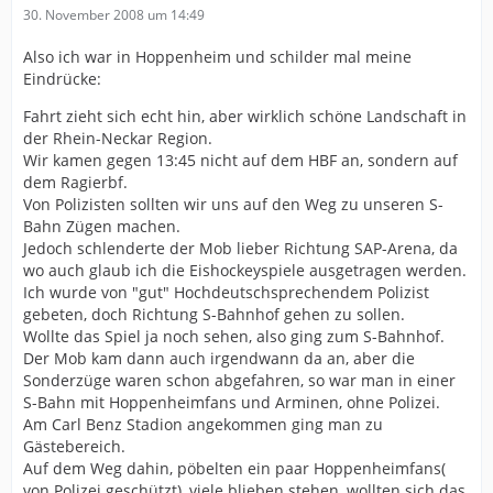
30. November 2008 um 14:49
Also ich war in Hoppenheim und schilder mal meine
Eindrücke:
Fahrt zieht sich echt hin, aber wirklich schöne Landschaft in
der Rhein-Neckar Region.
Wir kamen gegen 13:45 nicht auf dem HBF an, sondern auf
dem Ragierbf.
Von Polizisten sollten wir uns auf den Weg zu unseren S-
Bahn Zügen machen.
Jedoch schlenderte der Mob lieber Richtung SAP-Arena, da
wo auch glaub ich die Eishockeyspiele ausgetragen werden.
Ich wurde von "gut" Hochdeutschsprechendem Polizist
gebeten, doch Richtung S-Bahnhof gehen zu sollen.
Wollte das Spiel ja noch sehen, also ging zum S-Bahnhof.
Der Mob kam dann auch irgendwann da an, aber die
Sonderzüge waren schon abgefahren, so war man in einer
S-Bahn mit Hoppenheimfans und Arminen, ohne Polizei.
Am Carl Benz Stadion angekommen ging man zu
Gästebereich.
Auf dem Weg dahin, pöbelten ein paar Hoppenheimfans(
von Polizei geschützt), viele blieben stehen, wollten sich das