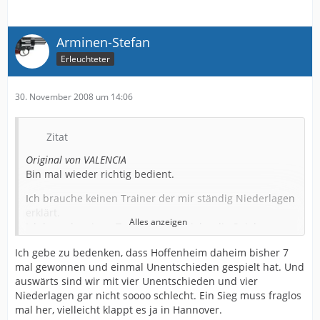
Arminen-Stefan
Erleuchteter
30. November 2008 um 14:06
Zitat
Original von VALENCIA
Bin mal wieder richtig bedient.
Ich brauche keinen Trainer der mir ständig Niederlagen
erklärt.
Alles anzeigen
Ich brauche einen Trainer UND Spieler die Spiele
gewinnen.
Ich gebe zu bedenken, dass Hoffenheim daheim bisher 7
Klar, 6 Euro ins Phrasenschwein.
mal gewonnen und einmal Unentschieden gespielt hat. Und
Insofern möchte ich gar nicht in die Einzelkritik gehen,
auswärts sind wir mit vier Unentschieden und vier
ist eh immer der selbe Quark, ob gegen Boxxum,
Niederlagen gar nicht soooo schlecht. Ein Sieg muss fraglos
Cottbus, Heppenheim oder wenn Homburg in 20 Jahren
mal her, vielleicht klappt es ja in Hannover.