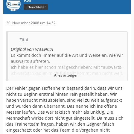
Kai
Erleuchteter
30. November 2008 um 14:52
Zitat
Original von VALENCIA
Es kommt doch immer auf die Art und Weise an, wie wir
auswärts auftreten.
Ich habe es hier schon mal geschrieben: Mit "auswärts-
ich-verbarrikadier-mich-fußball" kommt man nicht weit.
Alles anzeigen
Moderner Fußball sieht anders aus, als sich von
vorneherein vorzunehmen sich 90 Minuten hinten rein
Der Fehler gegen Hoffenheim bestand darin, dass wir uns
zu stellen und keinen Fußball zu spielen.
nicht zu Beginn erstmal hinten rein gestellt haben. Wir
haben versucht mitzuspielen, sind viel zu weit aufgerückt
Außerdem meinte ich die Saisonübergreifenden
und wurden dann überrannt. Das nenne ich ins offene
Auswärtsspiele.
Messer laufen. Das war taktisch mehr als unklug. Die
Die sind in jüngster Vergangenheit einfach nur schlecht.
Mannschaft wirkte dort nicht gut eingestellt. Da muss sich
Den hier allzuoft zitierten braunen Streifen in der Hose
das Trainerteam fragen, haben wir den Gegner falsch
haben wir uns patentieren lassen.
eingeschätzt oder hat das Team die Vorgaben nicht
Sorry, aber deine Meinung das wir auswärts gar nicht