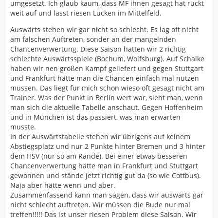
umgesetzt. Ich glaub kaum, dass MF ihnen gesagt hat rückt
"soooo schlecht" darstehen oder spielen, hast du
weit auf und lasst riesen Lücken im Mittelfeld.
wahrscheinlich exclusiv.
Fußball spielen oder angucken darf ruhig mal Spaß
Auswärts stehen wir gar nicht so schlecht. Es lag oft nicht
machen.
am falschen Auftreten, sonder an der mangelnden
Spaß machen aber in der Regel immer die Anderen.
Chancenverwertung. Diese Saison hatten wir 2 richtig
schlechte Auswärtsspiele (Bochum, Wolfsburg). Auf Schalke
haben wir nen großen Kampf geliefert und gegen Stuttgart
und Frankfurt hätte man die Chancen einfach mal nutzen
müssen. Das liegt für mich schon wieso oft gesagt nicht am
Trainer. Was der Punkt in Berlin wert war, sieht man, wenn
man sich die aktuelle Tabelle anschaut. Gegen Hoffenheim
und in München ist das passiert, was man erwarten
musste.
In der Auswärtstabelle stehen wir übrigens auf keinem
Abstiegsplatz und nur 2 Punkte hinter Bremen und 3 hinter
dem HSV (nur so am Rande). Bei einer etwas besseren
Chancenverwertung hätte man in Frankfurt und Stuttgart
gewonnen und stände jetzt richtig gut da (so wie Cottbus).
Naja aber hätte wenn und aber.
Zusammenfassend kann man sagen, dass wir auswärts gar
nicht schlecht auftreten. Wir müssen die Bude nur mal
treffen!!!!! Das ist unser riesen Problem diese Saison. Wir