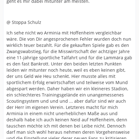
geht es mir dabei mitunter am meisten.
@ Stoppa Schulz
Ich sehe nicht wo Arminia mit Hoffenheim vergleichbar
wäre. Die von Dir angesprochenen Fehler wurden doch nun
wirklich teuer bezahlt. Für die gekauften Spiele gab es den
Zwangswabstieg, für die Misswirtschaft der achtziger Jahre
eine 11-jährige sportliche Talfahrt und für die Lammära gab
es den fast Bankrott. Unter den beiden letzten Punkten
leiden wir mitunter noch heute, weil es eben keinen gibt,
der uns Geld wie Heu schenkt. Hier musste alles mit
sportlichem Erfolg erwirtschaftet und teilweise vom Mund
abgespart werden. Daher haben wir ein kleineres Stadion,
ein schlechteres Trainingsgelände ein unangemessenes
Scoutingsystem und und und ... aber dafür sind wir auch
der Herr im eigenen Verein. Letzteres macht für mich
Arminia in einem nicht unerheblichen Maße aus und
deshalb habe ich auch keinen Neid auf Hoffenheim, denn
tauschen möchte ich mit denen bei Leibe nicht. Dennoch
darf man sich wohl heraus nehmen deren Vorgehensweise
und die Einstellung vieler derer neuen Fans zu kritisieren.