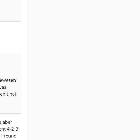
gewesen
was
hlt hat.
t aber
ent 4-2-3-
r Freund