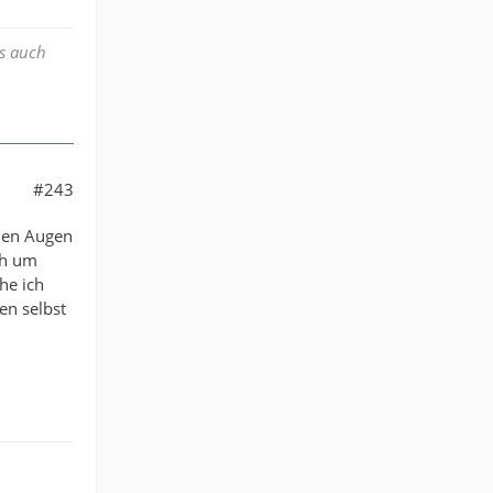
ss auch
#243
inen Augen
ch um
he ich
en selbst