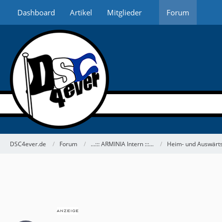
Dashboard
Artikel
Mitglieder
Forum
DSC4ever.de
Forum
...::: ARMINIA Intern :::...
Heim- und Auswärts