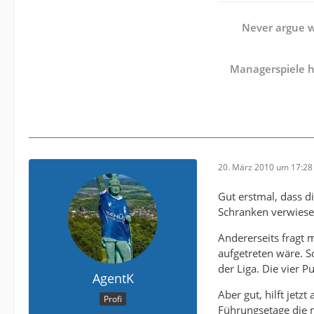
Never argue wi
Managerspiele h
20. März 2010 um 17:28
Gut erstmal, dass d
Schranken verwiese
Andererseits fragt 
aufgetreten wäre. S
der Liga. Die vier P
AgentK
Aber gut, hilft jet
Profi
Führungsetage die 