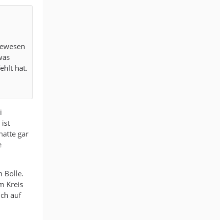
gewesen
was
hlt hat.
i
 ist
hatte gar
e
 Bolle.
m Kreis
ch auf