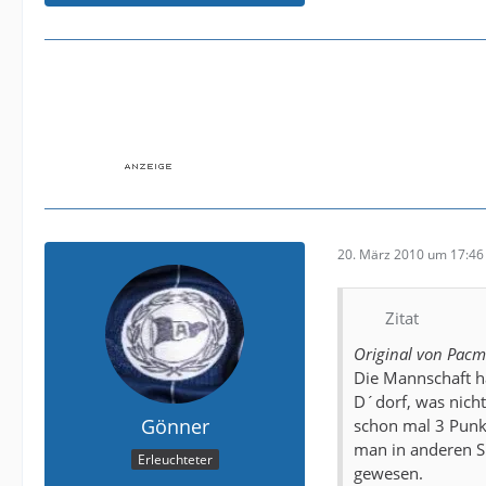
20. März 2010 um 17:46
Zitat
Original von Pac
Die Mannschaft ha
D´dorf, was nicht
Gönner
schon mal 3 Punk
man in anderen Sp
Erleuchteter
gewesen.