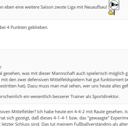
nn eben eine weitere Saison zwote Liga mit Neuaufbau!
bei 4 Punkten geblieben.
e
l gesehen, was mit dieser Mannschaft auch spielerisch möglich 
mit den zwei defensiven Mittelfeldspielern hat gut funktioniert (
stritten hat). Dazu muss man mal sehen, wer uns heute alles gefe
scheinlich ein wesentlich besserer Trainer als Sportdirektor.
iven Mittelfelder? Ich habe heute ein 4-4-2 mit Raute gesehen. Is
 hat sich gezeigt, daß dieses 4-1-4-1 bzw. das "gewaagte" Experim
t letzter Schluss sind. Das tut meinem Fußballverständnis als alte