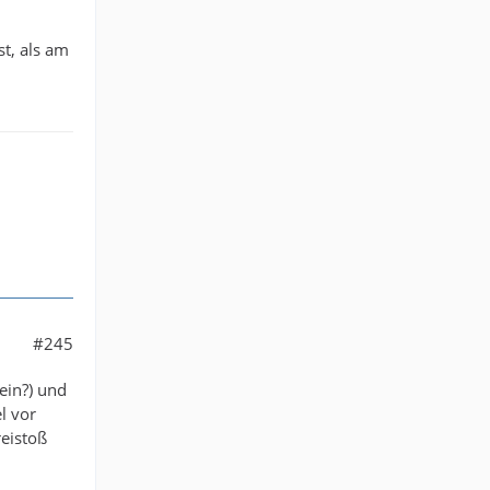
t, als am
#245
ein?) und
l vor
reistoß