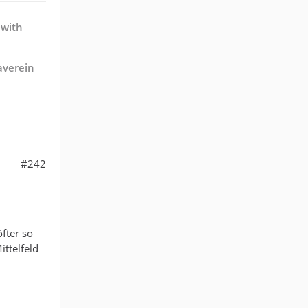
 with
averein
#242
fter so
ttelfeld