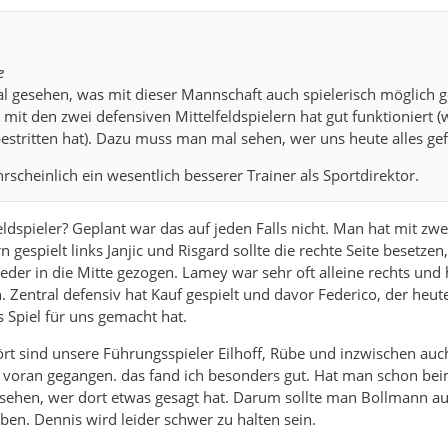
e
l gesehen, was mit dieser Mannschaft auch spielerisch möglich 
mit den zwei defensiven Mittelfeldspielern hat gut funktioniert (
stritten hat). Dazu muss man mal sehen, wer uns heute alles gefe
scheinlich ein wesentlich besserer Trainer als Sportdirektor.
eldspieler? Geplant war das auf jeden Falls nicht. Man hat mit zwe
 gespielt links Janjic und Risgard sollte die rechte Seite besetzen,
eder in die Mitte gezogen. Lamey war sehr oft alleine rechts und 
. Zentral defensiv hat Kauf gespielt und davor Federico, der heut
es Spiel für uns gemacht hat.
rt sind unsere Führungsspieler Eilhoff, Rübe und inzwischen auch
 voran gegangen. das fand ich besonders gut. Hat man schon bei
sehen, wer dort etwas gesagt hat. Darum sollte man Bollmann au
eben. Dennis wird leider schwer zu halten sein.