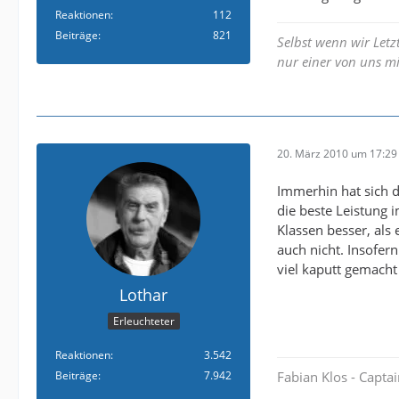
Reaktionen
112
Beiträge
821
Selbst wenn wir Letz
nur einer von uns mi
20. März 2010 um 17:29
Immerhin hat sich 
die beste Leistung 
Klassen besser, als
auch nicht. Insofer
viel kaputt gemacht
Lothar
Erleuchteter
Reaktionen
3.542
Beiträge
7.942
Fabian Klos - Capta