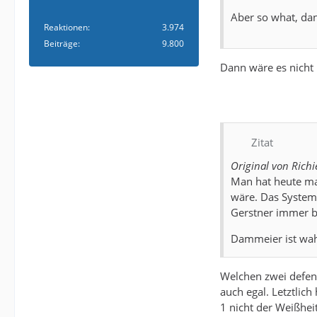
Aber so what, da
Reaktionen
3.974
Beiträge
9.800
Dann wäre es nicht 
Zitat
Original von Richi
Man hat heute ma
wäre. Das System 
Gerstner immer be
Dammeier ist wahr
Welchen zwei defens
auch egal. Letztlich
1 nicht der Weißhei