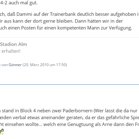
-4-2 auch mal gut.
ich, daß Dammi auf der Trainerbank deutlich besser aufgehoben is
ir aus kann der dort gerne bleiben. Dann hätten wir in der
uch einen Posten für einen kompetenten Mann zur Verfügung.
- Stadion Alm
t erhalten!
zt von
Gönner
(
20. März 2010 um 17:50
)
h stand in Block 4 neben zwei Paderbornern (Wer lässt die da nur 
eiden verbal etwas aneinander geraten, da er das gefährliche Spie
ht einsehen wollte... welch eine Genugtuung als Arne dann den F