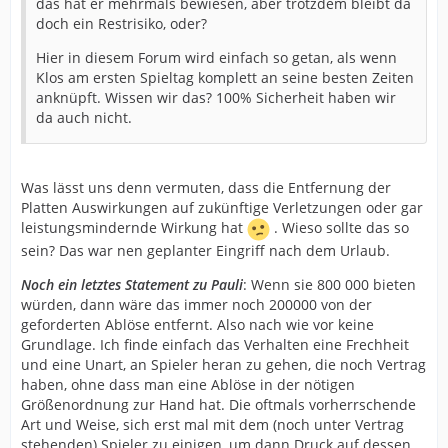
das hat er mehrmals bewiesen, aber trotzdem bleibt da
doch ein Restrisiko, oder?
Hier in diesem Forum wird einfach so getan, als wenn
Klos am ersten Spieltag komplett an seine besten Zeiten
anknüpft. Wissen wir das? 100% Sicherheit haben wir
da auch nicht.
Was lässt uns denn vermuten, dass die Entfernung der
Platten Auswirkungen auf zukünftige Verletzungen oder gar
leistungsmindernde Wirkung hat
. Wieso sollte das so
sein? Das war nen geplanter Eingriff nach dem Urlaub.
Noch ein letztes Statement zu Pauli
: Wenn sie 800 000 bieten
würden, dann wäre das immer noch 200000 von der
geforderten Ablöse entfernt. Also nach wie vor keine
Grundlage. Ich finde einfach das Verhalten eine Frechheit
und eine Unart, an Spieler heran zu gehen, die noch Vertrag
haben, ohne dass man eine Ablöse in der nötigen
Größenordnung zur Hand hat. Die oftmals vorherrschende
Art und Weise, sich erst mal mit dem (noch unter Vertrag
stehenden) Spieler zu einigen, um dann Druck auf dessen