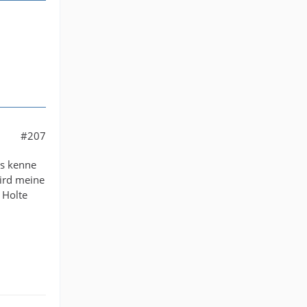
#207
ls kenne
wird meine
 Holte