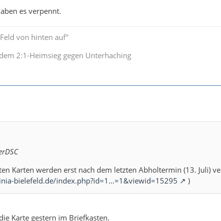
haben es verpennt.
s Feld von hinten auf"
 dem 2:1-Heimsieg gegen Unterhaching
verDSC
ten Karten werden erst nach dem letzten Abholtermin (13. Juli) ve
inia-bielefeld.de/index.php?id=1…=1&viewid=15295
)
 die Karte gestern im Briefkasten.