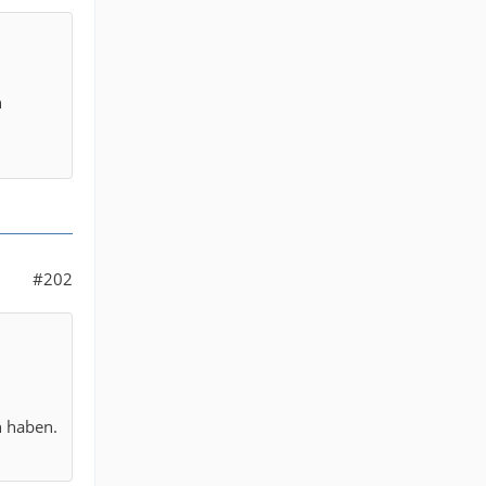
n
#202
n haben.