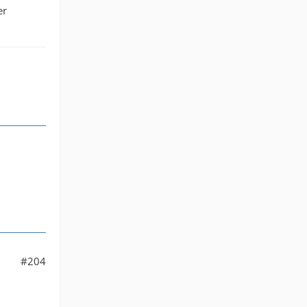
er
#204