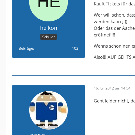
Kauft Tickets für da
Wer will schon, da
werden kann ;-))
heikon
Oder das der Aachen
eröffnet!!!!
Schüler
Wenns schon nen eng
Beiträge
102
Also!!! AUF GEHTS A
16. Juli 2012 um 14:54
Geht leider nicht, d