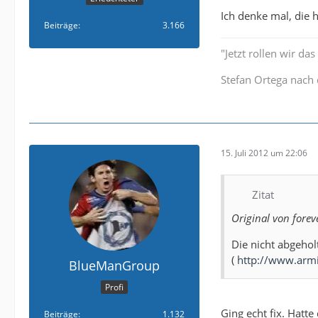
Ich denke mal, die 
Beiträge
3.166
"Jetzt rollen wir da
Stefan Ortega nach
15. Juli 2012 um 22:06
Zitat
Original von fore
Die nicht abgehol
(
http://www.arm
BlueManGroup
Profi
Ging echt fix. Hatte
Beiträge
1.132