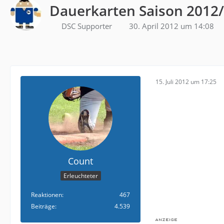
Dauerkarten Saison 2012
DSC Supporter
30. April 2012 um 14:08
15. Juli 2012 um 17:25
Count
Erleuchteter
Reaktionen
467
Beiträge
4.539