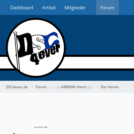
Dashboard
Artikel
Mitglieder
Forum
DSC4ever.de
Forum
...::: ARMINIA Intern :::...
Der Verein