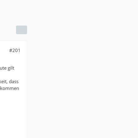
#201
te gilt
eit, dass
tbekommen