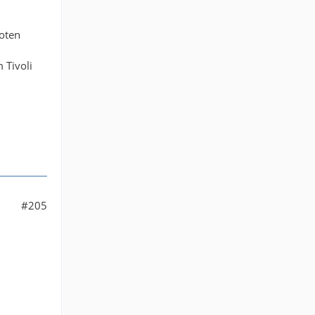
oten
 Tivoli
#205