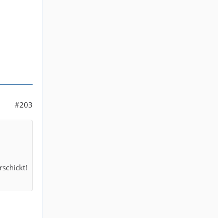
#203
rschickt!