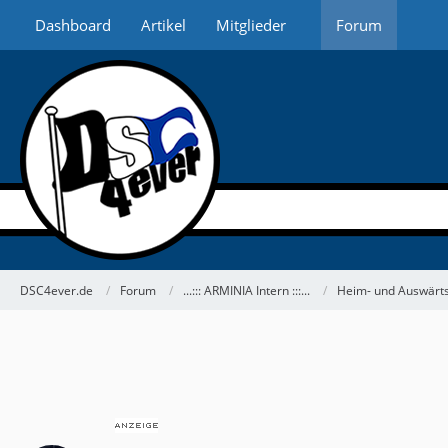
Dashboard
Artikel
Mitglieder
Forum
DSC4ever.de
Forum
...::: ARMINIA Intern :::...
Heim- und Auswärts