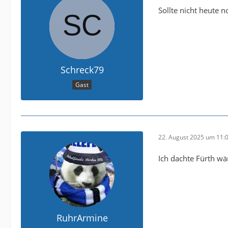
Sollte nicht heute 
Schreck79
Gast
22. August 2025 um 11:
Ich dachte Fürth wä
RuhrArmine