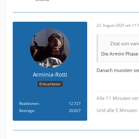
22. August 2025 um 11:
Zitat von va
Die Armini Phase
Danach mussten sie 
Arminia-Rotti
Erleuchteter
Alle 11 Minuten verl
Reaktionen
12.727
Und alle 5 Minuten 
Beiträge
20.827