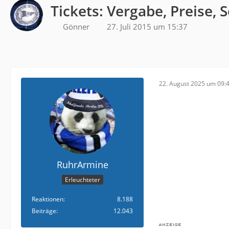
Tickets: Vergabe, Preise, 
Gönner
27. Juli 2015 um 15:37
22. August 2025 um 09:
RuhrArmine
Erleuchteter
Reaktionen
8.188
Beiträge
12.043