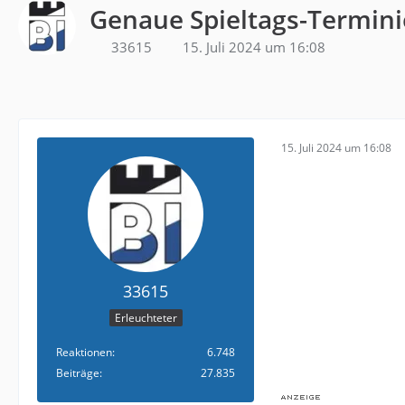
Genaue Spieltags-Termin
33615
15. Juli 2024 um 16:08
15. Juli 2024 um 16:08
33615
Erleuchteter
Reaktionen
6.748
Beiträge
27.835