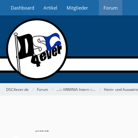
Dashboard
Artikel
Mitglieder
Forum
DSC4ever.de
Forum
...::: ARMINIA Intern :::...
Heim- und Auswärts