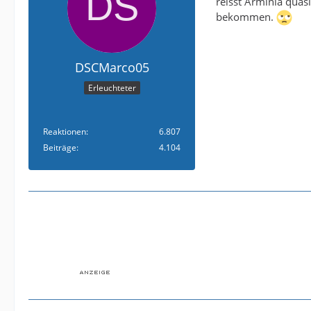
reisst Arminia quas
bekommen.
DSCMarco05
Erleuchteter
Reaktionen
6.807
Beiträge
4.104