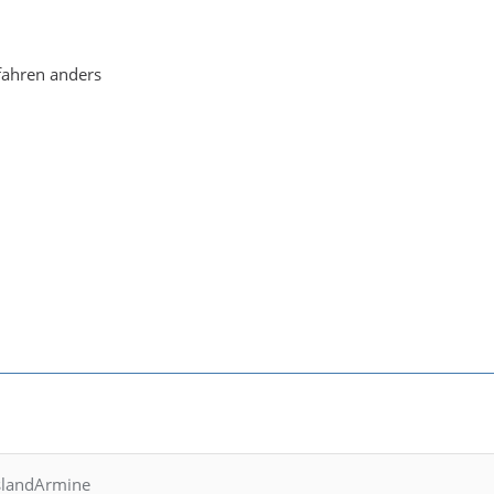
fahren anders
slandArmine