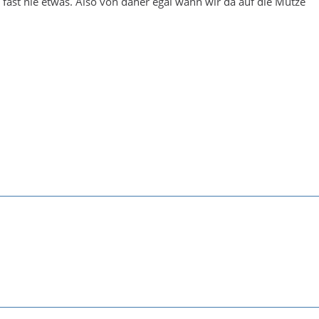
i fast nie etwas. Also von daher egal wann wir da auf die Mütze