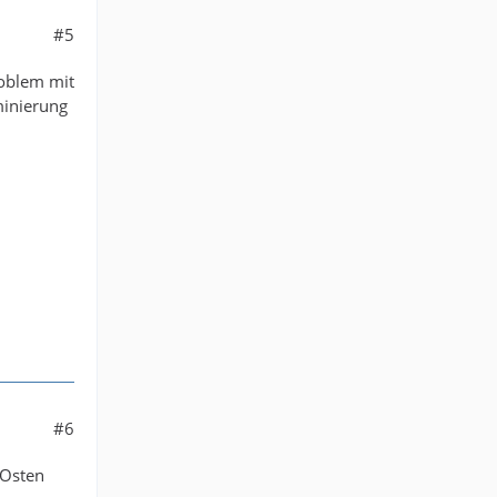
#5
roblem mit
minierung
#6
 Osten