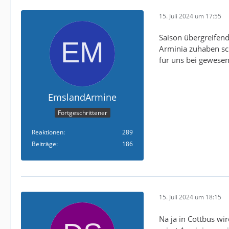
15. Juli 2024 um 17:55
Saison übergreifend
Arminia zuhaben sch
für uns bei gewese
EmslandArmine
Fortgeschrittener
Reaktionen
289
Beiträge
186
15. Juli 2024 um 18:15
Na ja in Cottbus wi