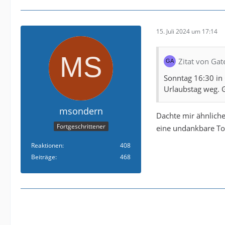
15. Juli 2024 um 17:14
Zitat von Gat
Sonntag 16:30 in 
Urlaubstag weg. G
msondern
Dachte mir ähnliche
Fortgeschrittener
eine undankbare Tou
Reaktionen
408
Beiträge
468