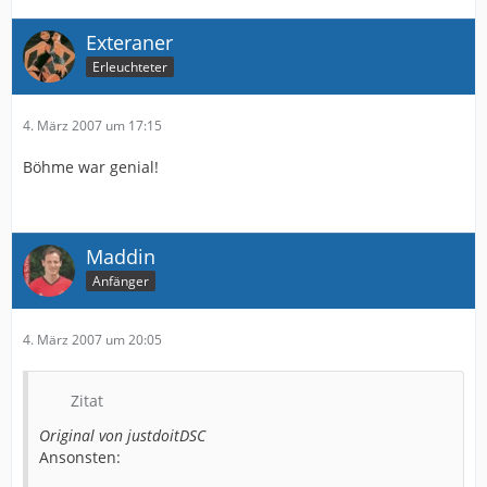
Exteraner
Erleuchteter
4. März 2007 um 17:15
Böhme war genial!
Maddin
Anfänger
4. März 2007 um 20:05
Zitat
Original von justdoitDSC
Ansonsten: