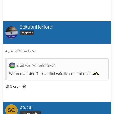
SektionHerford
Meister
4. Juni 2026 um 12:59
Zitat von Wilhelm 2704
Wenn man den Threadtitel wörtlich nimmt nicht.
🤦 Okay... 😂
so.cal
Erleuchteter