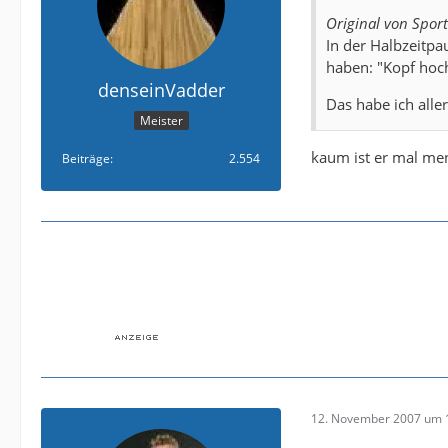
Original von Sport
In der Halbzeitpa
haben: "Kopf hoc
denseinVadder
Das habe ich alle
Meister
kaum ist er mal mens
Beiträge
2.554
12. November 2007 um 