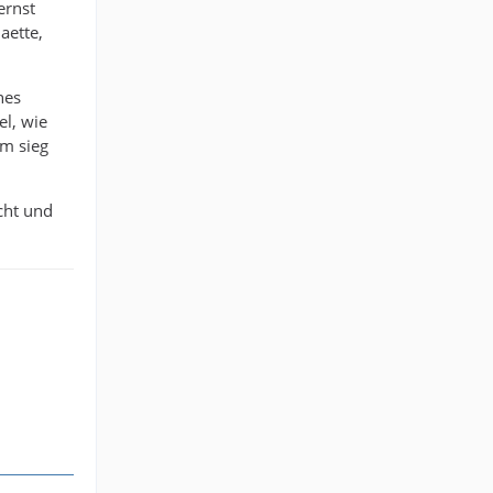
ernst
aette,
nes
el, wie
em sieg
icht und