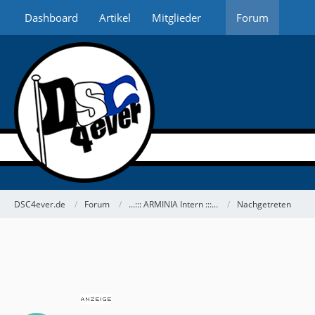
Dashboard
Artikel
Mitglieder
Forum
DSC4ever.de
Forum
...::: ARMINIA Intern :::...
Nachgetreten