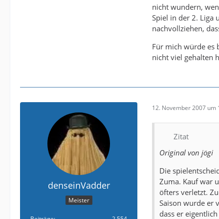
nicht wundern, wenn 
Spiel in der 2. Liga
nachvollziehen, das
Für mich würde es b
nicht viel gehalten h
12. November 2007 um 
Zitat
Original von jögi
Die spielentschei
Zuma. Kauf war u
denseinVadder
öfters verletzt. 
Meister
Saison wurde er v
dass er eigentlic
Beiträge
2.554