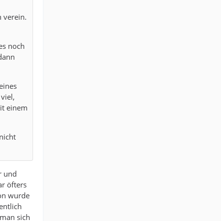
 verein.
 es noch
 dann
eines
viel,
it einem
nicht
r und
r öfters
son wurde
entlich
 man sich