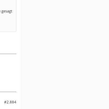
e gesagt
n
#2.884