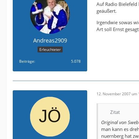
Auf Radio Bielefeld
geäußert.
Irgendwie sowas wie
Art soll Ernst gesag
Andreas2909
Erleuchteter
Beiträge
5.078
12. November 2007 um 
Zitat
Original von Sweb
man kann es dreh
nuernberg hat zwa