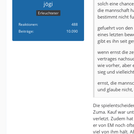
jögi
solch eine chance
die mannschaft ha
Erleuchteter
bestimmt nicht fue
Reaktionen
488
gefuehrt von den 
Beiträge
10.090
eines letzten bew
gibt es ihn seit ge
wenn ernst die ze
vertrages nachsuc
wie vorher, aber 
sieg und vielleic
ernst, die mannsch
und glaube nicht,
Die spielentscheide
Zuma. Kauf war unt
verletzt. Zudem hat
er von EM noch öfter
viel von ihm hält. 