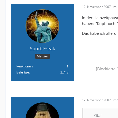
12. November 2007 um 
In der Halbzeitpaus
haben: "Kopf hoch!"
Das habe ich allerd
Sport-Freak
Meister
Reaktionen
1
[Blockierte 
Beiträge
2.743
12. November 2007 um 
Zitat