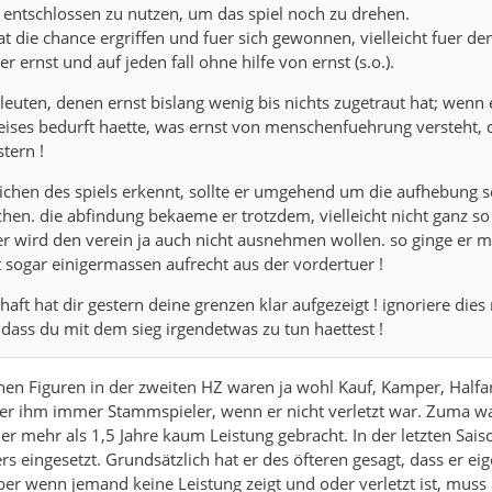
 entschlossen zu nutzen, um das spiel noch zu drehen.
t die chance ergriffen und fuer sich gewonnen, vielleicht fuer den
r ernst und auf jeden fall ohne hilfe von ernst (s.o.).
leuten, denen ernst bislang wenig bis nichts zugetraut hat; wenn
eises bedurft haette, was ernst von menschenfuehrung versteht,
stern !
ichen des spiels erkennt, sollte er umgehend um die aufhebung s
hen. die abfindung bekaeme er trotzdem, vielleicht nicht ganz so 
er wird den verein ja auch nicht ausnehmen wollen. so ginge er m
ht sogar einigermassen aufrecht aus der vordertuer !
aft hat dir gestern deine grenzen klar aufgezeigt ! ignoriere dies 
 dass du mit dem sieg irgendetwas zu tun haettest !
nen Figuren in der zweiten HZ waren ja wohl Kauf, Kamper, Halfa
er ihm immer Stammspieler, wenn er nicht verletzt war. Zuma wa
 er mehr als 1,5 Jahre kaum Leistung gebracht. In der letzten Sai
s eingesetzt. Grundsätzlich hat er des öfteren gesagt, dass er eig
Aber wenn jemand keine Leistung zeigt und oder verletzt ist, muss