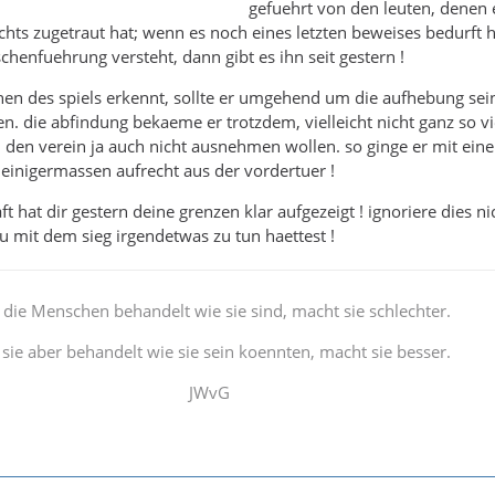
gefuehrt von den leuten, denen 
ichts zugetraut hat; wenn es noch eines letzten beweises bedurft h
henfuehrung versteht, dann gibt es ihn seit gestern !
hen des spiels erkennt, sollte er umgehend um die aufhebung sei
n. die abfindung bekaeme er trotzdem, vielleicht nicht ganz so vi
d den verein ja auch nicht ausnehmen wollen. so ginge er mit ein
r einigermassen aufrecht aus der vordertuer !
t hat dir gestern deine grenzen klar aufgezeigt ! ignoriere dies n
du mit dem sieg irgendetwas zu tun haettest !
die Menschen behandelt wie sie sind, macht sie schlechter.
sie aber behandelt wie sie sein koennten, macht sie besser.
JWvG