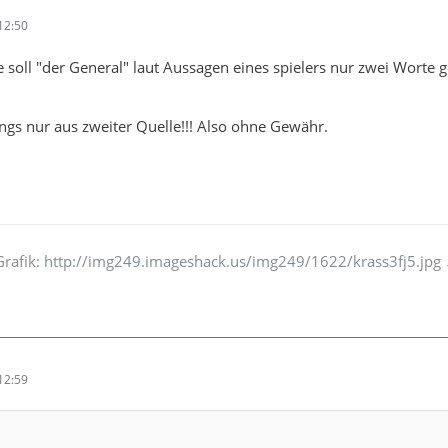
12:50
e soll "der General" laut Aussagen eines spielers nur zwei Worte 
ings nur aus zweiter Quelle!!! Also ohne Gewähr.
Grafik:
http://img249.imageshack.us/img249/1622/krass3fj5.jpg
12:59