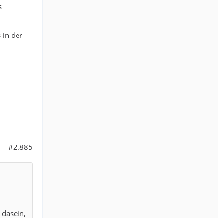
s
 in der
#2.885
 dasein,