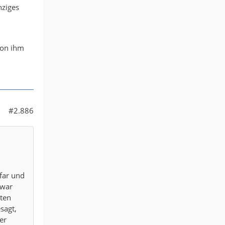
nziges
von ihm
#2.886
far und
 war
zten
sagt,
er