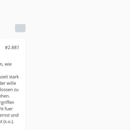
#2.881
n, wie
zeit stark
er wille
hlossen zu
ehen.
rgriffen
ht fuer
 ernst und
 (s.o.).