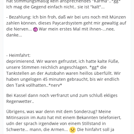
hat stimmungsmäßig kein ansprechendes "Karma"..*gg*
Ich mag die Gegend einfach nicht.. sie ist "kalt"...
- Bezahlung: Ich bin froh, daß wir bei uns noch mit Münzen
zahlen können. dieses Paycardsystem geht mir gewaltig auf
die Nerven...
War mein erstes Mal mit ihnen-...nee,
danke...
- Heimfahrt:
deprimierend. Wir waren gefrustet, ich hatte kalte Füße,
unsere Stimmen reichlich angeschlagen. *gg* die
Tankstellen an der Autobahn waren heillos überfüllt. Wir
haben ungelogen 45 minuten gebraucht, bis wir endlich
den Tank vollhatten..*nerv*
Bei Kassel dann noch verfranzt und zum schluß ekliges
Regenwetter..
Übrigens, was war denn mit dem Sonderzug? Meine
Mitinsassin im Auto hat mit einem Bekannten telefoniert,
udn der sprach irgendwie von einem Stillstand in
Schwerte... mann, die Armen...
Die hinfahrt soll ja