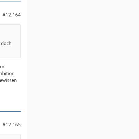
#12.164
h doch
im
mbition
gewissen
#12.165