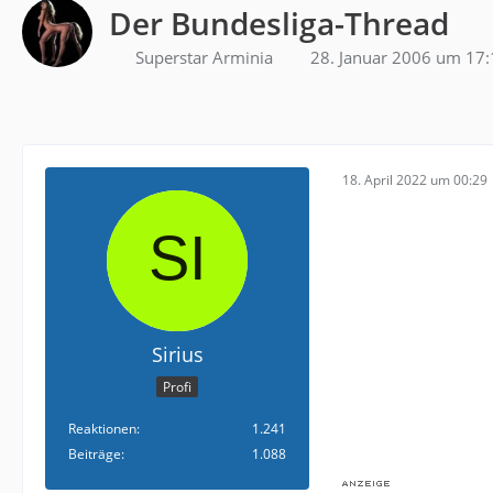
Der Bundesliga-Thread
Superstar Arminia
28. Januar 2006 um 17:
18. April 2022 um 00:29
Sirius
Profi
Reaktionen
1.241
Beiträge
1.088