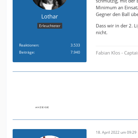
schmutzig, mit der
Minimum an Einsatz,
Gegner den Ball übe
Lothar
Dass wir in der 2. 
Erleuchteter
nicht.
Reaktionen
3.533
Beiträge
7.940
Fabian Klos - Capta
18. April 2022 um 09:29