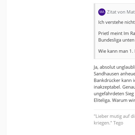
Zitat von Ma
Ich verstehe nic
Prietl meint Im R
Bundesliga unten 
Wie kann man 1. 
Ja, absolut unglaubli
Sandhausen anheuern
Bankdrücker kann ic
inakzeptabel. Genau
ungefährdeten Sieg i
Eliteliga. Warum wi
"Lieber mutig auf d
kriegen." Tego