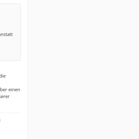
anstatt
die
eber einen
serer
k