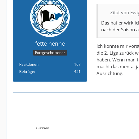
Zitat von Ew
Das hat er wirklic
nach der Saison a
fette henne
Ich könnte mir vorst
die 2. Liga zurück 
Fortgeschrittener
haben. Wenn man te
Reaktionen
167
macht das mental ja
Beiträge
451
Ausrichtung.