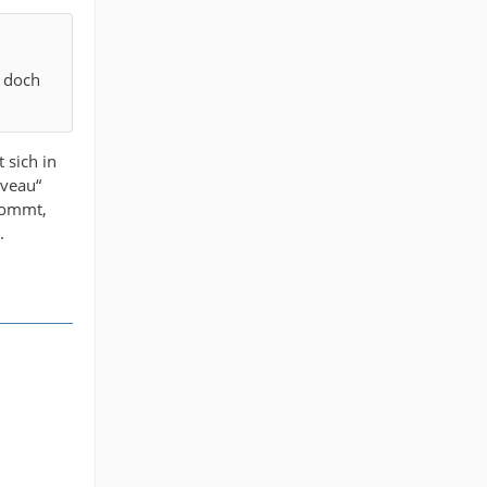
h doch
 sich in
iveau“
kommt,
.