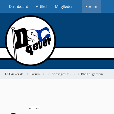
Dashboard
Artikel
Mitglieder
Forum
DSC4ever.de
Forum
...::: Sonstiges :::...
Fußball allgemein