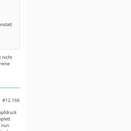
anstatt
t nicht
reine
#12.166
nopfdruck
plett
b nun