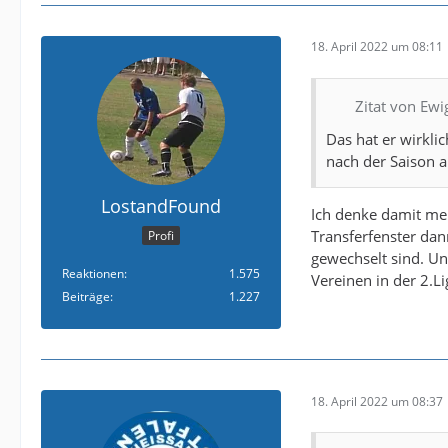
18. April 2022 um 08:11
Zitat von Ew
Das hat er wirklic
nach der Saison a
LostandFound
Ich denke damit mei
Transferfenster dan
Profi
gewechselt sind. U
Reaktionen
1.575
Vereinen in der 2.L
Beiträge
1.227
18. April 2022 um 08:37