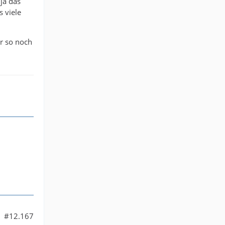
ja das
s viele
er so noch
#12.167