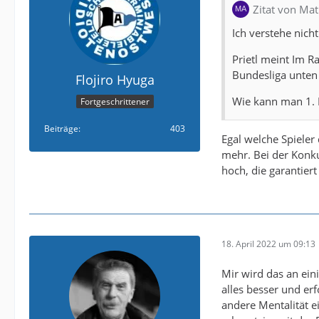
Zitat von Ma
Ich verstehe nic
Prietl meint Im R
Bundesliga unten 
Flojiro Hyuga
Wie kann man 1. 
Fortgeschrittener
Beiträge
403
Egal welche Spieler 
mehr. Bei der Konku
hoch, die garantiert
18. April 2022 um 09:13
Mir wird das an eini
alles besser und e
andere Mentalität e