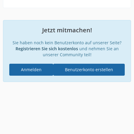
Zum anderen werden aber wohl die meisten Ultras eine
Dauerkarte
haben, so dass diese Wirkung nicht erziehlt werden
kann. Desweiteren
glaube ich nicht an eine Verhandlungsbereitschaft
Jetzt mitmachen!
seitens des Vereins.
Sie haben noch kein Benutzerkonto auf unserer Seite?
Registrieren Sie sich kostenlos
und nehmen Sie an
unserer Community teil!
Anmelden
Benutzerkonto erstellen