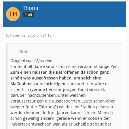
um der Eintrachtfangemeinschaft beiwohnen zu dürfen.
Thomi
Nach langem Überlegen sind wir zu der Entscheidung
Profi
gekommen, dass die Ultras Frankfurt 1997 vorerst im
Stadion nicht mehr als Gruppe aktiv sein werden. Das
heißt nicht, dass keine Mitglieder der Gruppe, oder
Untergruppen, die dem Kollektiv Ultras Frankfurt
5. November 2006 um 21:18
angehören, im Stadion präsent sind, Ultras Frankfurt
1997 gibt aber vorerst jegliche Verantwortung als
Verband der Ultra’-orientierten Gruppen in Frankfurt,
Zitat
die bisher getragen wurde, auf.
Original von 12freunde
Die Stadionverbote die es am Anfang der Saison gab,
Fünfeinhalb Jahre sind schon eine verdammt lange Zeit.
gründen im Wesentlichen auf 2 Vorfällen.
Zum einen müssen die Betroffenen da schon ganz
Zum einen erhielten über 30 Personen, die beim
schön was ausgefressen haben, um solch eine
Ligaspiel in Köln (März 2006) vor dem Spiel in der
Maßnahme zu rechtfertigen
, zum anderen wäre es
Innenstadt festgenommen wurden ein Stadionverbot
sicherlich (gerade bei sehr jungen Fans) sinnvoll,
über 3,5 Jahre, wenngleich selbst die Polizei einräumte,
darüber nachzudenken, unter welchen
dass es nur zu „kleineren Sachbeschädigungen“ kam,
Voraussetzungen die ausgesperrten Leute schon eher
welche nicht zwingend von eben dieser
(wegen "guter Führung") wieder ins Stadion gelassen
Personengruppe gekommen sein müssen, da sich noch
werden können. In fünf Jahren kann sich ein Mensch
zahlreiche andere Kleingruppen in unmittelbarer
schon gewaltig ändern, gerade wenn er soeben der
Umgebung durch die Innenstadt bewegten.
Pubertät entwachsen war, als er Scheiße gebaut hat ...