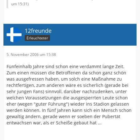
Mitglieder des harten Kerns von Ultras Frankfurt – noch
um 15:31
)
schwerwiegender als dies war die Fanbeiratsitzung ein
paar Tage nach dem Schalke-Auswärtsspiel.
Äußerungen von Herrn Bruchhagen und Herrn Pröckl,
wonach sie den Ultras, die aktuell mit einem
12freunde
Stadionverbot belegt wurden, absprechen, Fan von
Erleuchteter
Eintracht Frankfurt zu sein, und zudem sagten, dass
man solche Leute nicht im Kreis der Eintrachtfans
benötigte, haben eine Lethargie innerhalb des Kerns
5. November 2006 um 15:38
der Ultras ausgelöst, die einem kompletten Bruch mit
der Eintracht Frankfurt Fussball AG zur Folge haben
Fünfeinhalb Jahre sind schon eine verdammt lange Zeit.
kann, sofern es die nächste Zeit nicht eine letzte
Zum einen müssen die Betroffenen da schon ganz schön
Annäherung gibt, bei der man die Situation zu
was ausgefressen haben, um solch eine Maßnahme zu
entspannen versucht. Bei den Betroffenen Personen
rechtfertigen, zum anderen wäre es sicherlich (gerade bei
handelt es sich zum Großteil um jene Leute, die noch
sehr jungen Fans) sinnvoll, darüber nachzudenken, unter
vor kurzer Zeit Unmengen an Zeit und Geld geopfert
welchen Voraussetzungen die ausgesperrten Leute schon
hatten um u.A. für das Pokal-Halbfinale gegen Bielefeld
eher (wegen "guter Führung") wieder ins Stadion gelassen
oder das Finale in Berlin einen würdigen Rahmen in
werden können. In fünf Jahren kann sich ein Mensch schon
Form von riesigen Choreographien zu erschaffen.
gewaltig ändern, gerade wenn er soeben der Pubertät
Wir sind durchaus bereit, auch in unserem Verhalten
entwachsen war, als er Scheiße gebaut hat ...
Fehler einzuräumen, und Selbstreflexion zu üben, nicht
aber zur völligen Aufgabe unsere Gruppenideale nur