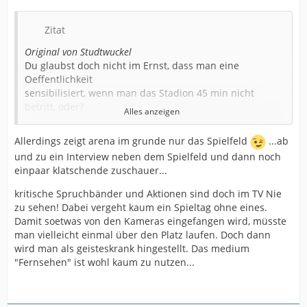
Zitat
Original von Studtwuckel
Du glaubst doch nicht im Ernst, dass man eine
Oeffentlichkeit
sensibilisiert, wenn man das Stadion 45 min nicht
betritt, oder?
Alles anzeigen
Wenn man die Oeffentlichkeit erreichen will, muss man
doch versuchen
Allerdings zeigt arena im grunde nur das Spielfeld
...ab
die Medien zu nutzen. Und da Arena halt nicht die
und zu ein Interview neben dem Spielfeld und dann noch
Bilder vor
einpaar klatschende zuschauer...
dem Stadion sondern im Stadion uebertraegt...
kritische Spruchbänder und Aktionen sind doch im TV Nie
Dein zweites Argument ist da schon interessanter, aber
zu sehen! Dabei vergeht kaum ein Spieltag ohne eines.
auch hier
Damit soetwas von den Kameras eingefangen wird, müsste
glaube ich dass der Verein davon kaum Notiz nimmt.
man vielleicht einmal über den Platz laufen. Doch dann
Zum einen
wird man als geisteskrank hingestellt. Das medium
muesste man dann schon ein ganzes Spiel lang
"Fernsehen" ist wohl kaum zu nutzen...
draussen protestieren,
um durch eventuell entgangene Einnahmen
Aufmerksamkeit zu erzeugen.