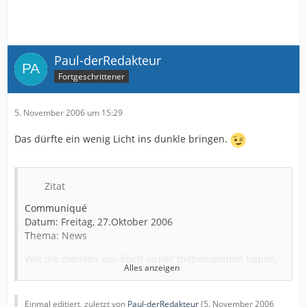
Paul-derRedakteur
Fortgeschrittener
5. November 2006 um 15:29
Das dürfte ein wenig Licht ins dunkle bringen.
Zitat
Communiqué
Datum: Freitag, 27.Oktober 2006
Thema: News
Wie die meisten von Euch sicher mitbekommen haben,
Alles anzeigen
musste unsere Gruppe in den letzten Wochen einige
Rückschläge einstecken. Darunter war nicht nur eine
große Menge neu ausgestellter Stadionverbote für viele
Einmal editiert, zuletzt von
Paul-derRedakteur
(
5. November 2006