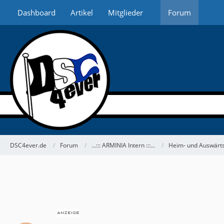
Dashboard
Artikel
Mitglieder
Forum
DSC4ever.de
Forum
...::: ARMINIA Intern :::...
Heim- und Auswärts