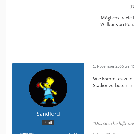
[B
Möglichst viele
Willkür von Pol
5. November 2006 um 1
Wie kommt es zu di
Stadionverboten in
Sandford
Profi
"Das Gleiche läßt un
Beiträge
1.255