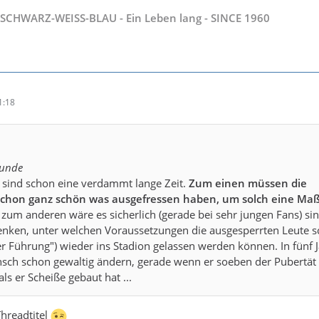
SCHWARZ-WEISS-BLAU - Ein Leben lang - SINCE 1960
te die es am Anfang der Saison gab, gründen im Wesentlichen auf
en über 30 Personen, die beim Ligaspiel in Köln (März 2006) vo
nstadt festgenommen wurden ein Stadionverbot über 3,5 Jahre,
 die Polizei einräumte, dass es nur zu „kleineren Sachbeschädigu
t zwingend von eben dieser Personengruppe gekommen sein müs
1:18
iche andere Kleingruppen in unmittelbarer Umgebung durch die
ten.
Ermittlungsverfahren wurden deshalb logischerweise auch bereits
Zuständige beim 1.FC Köln weigert sich aber derzeit noch, die Verb
eunde
r laut Stadionverbot-Richtlinie allerdings „angehalten“ ist, da di
 sind schon eine verdammt lange Zeit.
Zum einen müssen die
§ 170 II (Einstellung mangels Tatverdacht) erfolgte. Begründet wir
schon ganz schön was ausgefressen haben, um solch eine M
s zunächst mit der Polizei abwägen möchte, und es bereits Urteil
, zum anderen wäre es sicherlich (gerade bei sehr jungen Fans) sin
lraum gewährleisten würden.
nken, unter welchen Voraussetzungen die ausgesperrten Leute 
r am Saisonanfang in Gelsenkirchen, wo nahezu ein gesamter Bus 
r Führung") wieder ins Stadion gelassen werden können. In fünf 
legt wurde, auch Personen, die sich während dem Geschehen im
nsch schon gewaltig ändern, gerade wenn er soeben der Pubertät
ls er Scheiße gebaut hat ...
er Vergangenheit, auch von unserer Seite, nicht alles glücklich ge
ote sind aber ohne Frage nicht akzeptabel.
hreadtitel