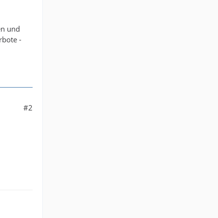
en und
rbote -
#2