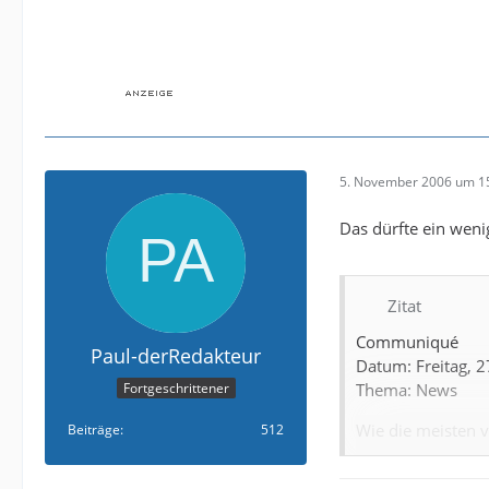
5. November 2006 um 1
Das dürfte ein weni
Zitat
Communiqué
Paul-derRedakteur
Datum: Freitag, 
Fortgeschrittener
Thema: News
Wie die meisten 
Beiträge
512
letzten Wochen ei
neu ausgestellter