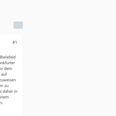
#1
Bielefeld
ankfurter
vor dem
 auf
nzuweisen
en zu
s daher in
einem
n.