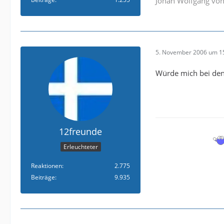
Johan Wolfgang von
5. November 2006 um 1
Würde mich bei den 
12freunde
Erleuchteter
Reaktionen
2.775
Beiträge
9.935