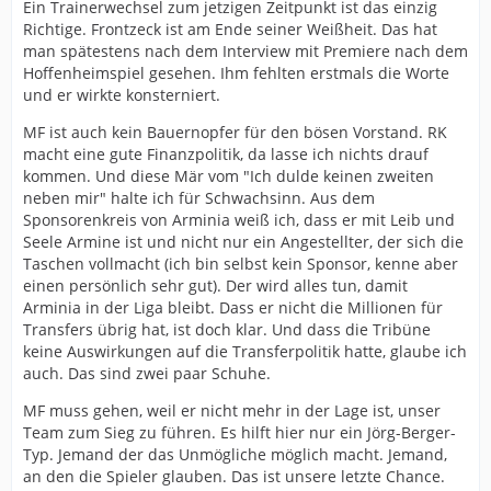
Ein Trainerwechsel zum jetzigen Zeitpunkt ist das einzig
Richtige. Frontzeck ist am Ende seiner Weißheit. Das hat
man spätestens nach dem Interview mit Premiere nach dem
Hoffenheimspiel gesehen. Ihm fehlten erstmals die Worte
und er wirkte konsterniert.
MF ist auch kein Bauernopfer für den bösen Vorstand. RK
macht eine gute Finanzpolitik, da lasse ich nichts drauf
kommen. Und diese Mär vom "Ich dulde keinen zweiten
neben mir" halte ich für Schwachsinn. Aus dem
Sponsorenkreis von Arminia weiß ich, dass er mit Leib und
Seele Armine ist und nicht nur ein Angestellter, der sich die
Taschen vollmacht (ich bin selbst kein Sponsor, kenne aber
einen persönlich sehr gut). Der wird alles tun, damit
Arminia in der Liga bleibt. Dass er nicht die Millionen für
Transfers übrig hat, ist doch klar. Und dass die Tribüne
keine Auswirkungen auf die Transferpolitik hatte, glaube ich
auch. Das sind zwei paar Schuhe.
MF muss gehen, weil er nicht mehr in der Lage ist, unser
Team zum Sieg zu führen. Es hilft hier nur ein Jörg-Berger-
Typ. Jemand der das Unmögliche möglich macht. Jemand,
an den die Spieler glauben. Das ist unsere letzte Chance.