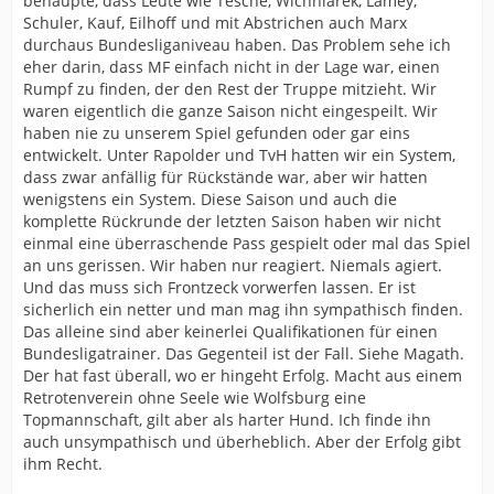
behaupte, dass Leute wie Tesche, Wichniarek, Lamey,
Schuler, Kauf, Eilhoff und mit Abstrichen auch Marx
durchaus Bundesliganiveau haben. Das Problem sehe ich
eher darin, dass MF einfach nicht in der Lage war, einen
Rumpf zu finden, der den Rest der Truppe mitzieht. Wir
waren eigentlich die ganze Saison nicht eingespeilt. Wir
haben nie zu unserem Spiel gefunden oder gar eins
entwickelt. Unter Rapolder und TvH hatten wir ein System,
dass zwar anfällig für Rückstände war, aber wir hatten
wenigstens ein System. Diese Saison und auch die
komplette Rückrunde der letzten Saison haben wir nicht
einmal eine überraschende Pass gespielt oder mal das Spiel
an uns gerissen. Wir haben nur reagiert. Niemals agiert.
Und das muss sich Frontzeck vorwerfen lassen. Er ist
sicherlich ein netter und man mag ihn sympathisch finden.
Das alleine sind aber keinerlei Qualifikationen für einen
Bundesligatrainer. Das Gegenteil ist der Fall. Siehe Magath.
Der hat fast überall, wo er hingeht Erfolg. Macht aus einem
Retrotenverein ohne Seele wie Wolfsburg eine
Topmannschaft, gilt aber als harter Hund. Ich finde ihn
auch unsympathisch und überheblich. Aber der Erfolg gibt
ihm Recht.