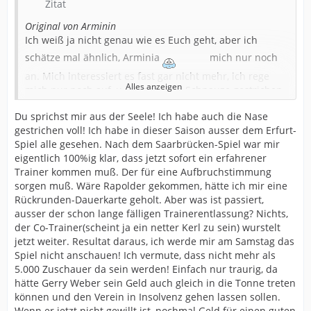
Zitat
Original von Arminin
Ich weiß ja nicht genau wie es Euch geht, aber ich
schätze mal ähnlich, Arminia
mich nur noch
an. Mich interessiert es fast gar nicht mehr, ich rege
Alles anzeigen
mich nur noch auf, u ich habe die Schnauze gestrichen
voll.
Du sprichst mir aus der Seele! Ich habe auch die Nase
Ich habe nun die 12. DK in Folge u habe lediglich ein
gestrichen voll! Ich habe in dieser Saison ausser dem Erfurt-
Spiel verpasst, u ich wundere mich über mich selber,
Spiel alle gesehen. Nach dem Saarbrücken-Spiel war mir
das ich keine Lust mehr habe, früher habe ich Arminia
eigentlich 100%ig klar, dass jetzt sofort ein erfahrener
vor Schmährufen immer verteidigt, inzwischen sage ich
Trainer kommen muß. Der für eine Aufbruchstimmung
gar nichts mehr. Ich werde sogar gefragt, warum ich mir
sorgen muß. Wäre Rapolder gekommen, hätte ich mir eine
das denn noch antue u ob ich immer noch Arminia Fan
Rückrunden-Dauerkarte geholt. Aber was ist passiert,
sei. Sicher bleibe ich immer Arminia Fan, Liebe kennt
ausser der schon lange fälligen Trainerentlassung? Nichts,
keine Liga, aber dennoch es kommt halt nichts zurück, u
der Co-Trainer(scheint ja ein netter Kerl zu sein) wurstelt
dann stirbt auch die Liebe.
jetzt weiter. Resultat daraus, ich werde mir am Samstag das
Arminia macht mir überhaupt keinen Spaß mehr, seit 3
Spiel nicht anschauen! Ich vermute, dass nicht mehr als
Jahren geht es nur noch bergab u irgendwie geht es
5.000 Zuschauer da sein werden! Einfach nur traurig, da
nicht mehr hoch.
hätte Gerry Weber sein Geld auch gleich in die Tonne treten
Fast alle Freunde mit denen ich vorher zu Alm ging, bis
können und den Verein in Insolvenz gehen lassen sollen.
zu 15 Leute, haben gar keine Lust mehr u gehen nicht
Wenn er jetzt nicht gewillt ist, nochmal Geld für einen guten