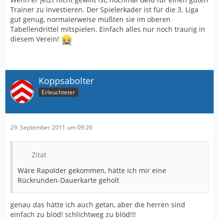
mehr hin, es werden halt immer weniger. Siehe
Trainer zu investieren. Der Spielerkader ist für die 3. Liga
Zuschauer im Stadion.
gut genug, normalerweise müßten sie im oberen
Wenn man sich jetzt dies ganze desolate Getue rund
Tabellendrittel mitspielen. Einfach alles nur noch traurig in
um Arminia anschaut, was einen erinnert an sicheres
diesem Verein!
Auftreten bei völliger Ahnungslosigkeit u gestern dies
Spiel bei einem 6- Ligisten, was soll man da noch
Hoffung haben.
Ich verstehe einfach nicht warum man nicht einen
erfahrenen Trainer holt mit alten ausgedienten
Koppsabolter
Spielern,(Frommer#Heidenheim), das würde Euphorie
Erleuchteter
bringen u auch die Zuschauer zurück holen. Das kostet
zwar anfangs mehr, rentiert sich aber durch die
Zuschauereinnahmen.
29. September 2011 um 09:26
Als Lienen kam, war auch anfangs eine richtige
Euphorie, nur dies kann meiner Meinung nach den
Verein momentan noch retten, sonst gibt die
Zitat
Herzlungenmaschine beim Komapatienten Arminia bald
den Geist auf!
Wäre Rapolder gekommen, hätte ich mir eine
Wann wachen sie endlich auf!!! Es wir nur gelabert aber
Rückrunden-Dauerkarte geholt
Nichts gemacht! Es ist zum Heulen........Letzter der 3.
Liga.......
genau das hätte ich auch getan, aber die herren sind
einfach zu blöd! schlichtweg zu blöd!!!