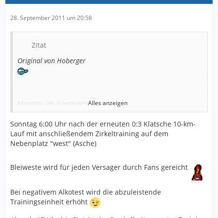
28. September 2011 um 20:58
Zitat
Original von Hoberger
Montag, 26. September: 14:00 Uhr
Alles anzeigen
Dienstag, 27. September: 10:00 Uhr Training | 17:45 Uhr
Sonntag 6:00 Uhr nach der erneuten 0:3 Klatsche 10-km-
Westfalenpokal beim Hövelhofer SV
Lauf mit anschließendem Zirkeltraining auf dem
Nebenplatz "west" (Asche)
Mittwoch, 28. September: 10:00 Uhr Training
Bleiweste wird für jeden Versager durch Fans gereicht
Donnerstag, 29. September: 10:00 Uhr Training
Freitag, 30. September: 10:00 Uhr Training
Bei negativem Alkotest wird die abzuleistende
Trainingseinheit erhöht
Samstag, 01. Oktober: 14:00 Uhr gegen 1. FC
Heidenheim