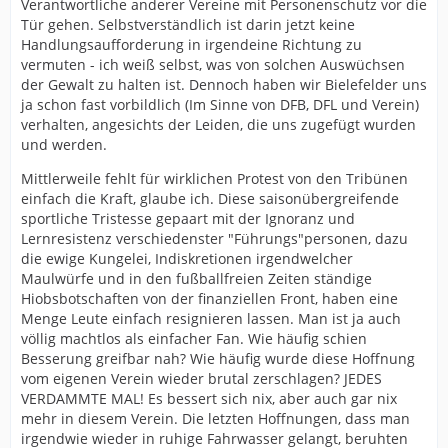
Verantwortliche anderer Vereine mit Personenschutz vor die
Tür gehen. Selbstverständlich ist darin jetzt keine
Handlungsaufforderung in irgendeine Richtung zu
vermuten - ich weiß selbst, was von solchen Auswüchsen
der Gewalt zu halten ist. Dennoch haben wir Bielefelder uns
ja schon fast vorbildlich (Im Sinne von DFB, DFL und Verein)
verhalten, angesichts der Leiden, die uns zugefügt wurden
und werden.
Mittlerweile fehlt für wirklichen Protest von den Tribünen
einfach die Kraft, glaube ich. Diese saisonübergreifende
sportliche Tristesse gepaart mit der Ignoranz und
Lernresistenz verschiedenster "Führungs"personen, dazu
die ewige Kungelei, Indiskretionen irgendwelcher
Maulwürfe und in den fußballfreien Zeiten ständige
Hiobsbotschaften von der finanziellen Front, haben eine
Menge Leute einfach resignieren lassen. Man ist ja auch
völlig machtlos als einfacher Fan. Wie häufig schien
Besserung greifbar nah? Wie häufig wurde diese Hoffnung
vom eigenen Verein wieder brutal zerschlagen? JEDES
VERDAMMTE MAL! Es bessert sich nix, aber auch gar nix
mehr in diesem Verein. Die letzten Hoffnungen, dass man
irgendwie wieder in ruhige Fahrwasser gelangt, beruhten