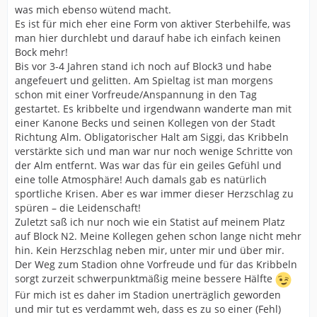
was mich ebenso wütend macht.
Es ist für mich eher eine Form von aktiver Sterbehilfe, was
man hier durchlebt und darauf habe ich einfach keinen
Bock mehr!
Bis vor 3-4 Jahren stand ich noch auf Block3 und habe
angefeuert und gelitten. Am Spieltag ist man morgens
schon mit einer Vorfreude/Anspannung in den Tag
gestartet. Es kribbelte und irgendwann wanderte man mit
einer Kanone Becks und seinen Kollegen von der Stadt
Richtung Alm. Obligatorischer Halt am Siggi, das Kribbeln
verstärkte sich und man war nur noch wenige Schritte von
der Alm entfernt. Was war das für ein geiles Gefühl und
eine tolle Atmosphäre! Auch damals gab es natürlich
sportliche Krisen. Aber es war immer dieser Herzschlag zu
spüren – die Leidenschaft!
Zuletzt saß ich nur noch wie ein Statist auf meinem Platz
auf Block N2. Meine Kollegen gehen schon lange nicht mehr
hin. Kein Herzschlag neben mir, unter mir und über mir.
Der Weg zum Stadion ohne Vorfreude und für das Kribbeln
sorgt zurzeit schwerpunktmäßig meine bessere Hälfte
Für mich ist es daher im Stadion unerträglich geworden
und mir tut es verdammt weh, dass es zu so einer (Fehl)