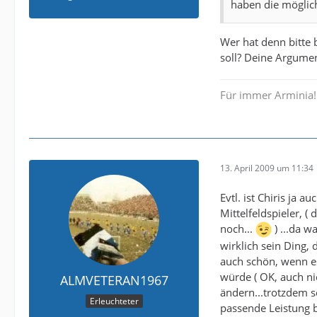
haben die möglic
Wer hat denn bitte 
soll? Deine Argumen
Für immer Arminia!
13. April 2009 um 11:34
Evtl. ist Chiris ja 
Mittelfeldspieler, (
noch...
) ...da w
wirklich sein Ding, 
auch schön, wenn e
würde ( OK, auch ni
ALMVETERAN1967
ändern...trotzdem se
Erleuchteter
passende Leistung br