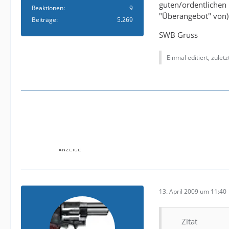
guten/ordentlichen M
Reaktionen
9
"Überangebot" von).
Beiträge
5.269
SWB Gruss
Einmal editiert, zulet
13. April 2009 um 11:40
Zitat