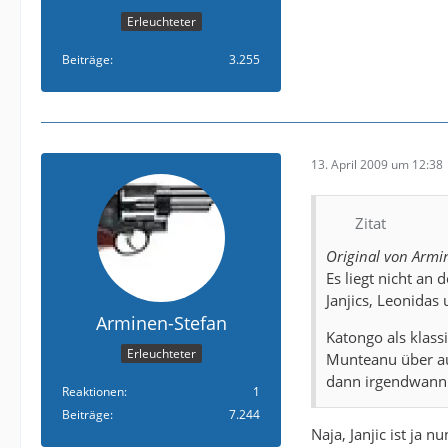
Erleuchteter
Beiträge
3.255
13. April 2009 um 12:38
Zitat
Original von Armi
Es liegt nicht an 
Janjics, Leonidas 
Arminen-Stefan
Katongo als klass
Erleuchteter
Munteanu über auß
dann irgendwann 
Reaktionen
1
Beiträge
7.244
Naja, Janjic ist ja 