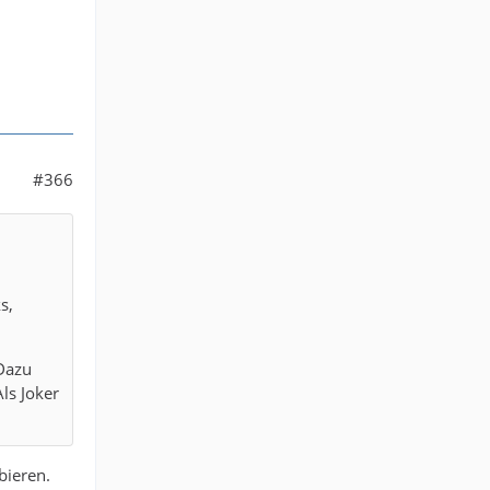
#366
s,
 Dazu
ls Joker
bieren.