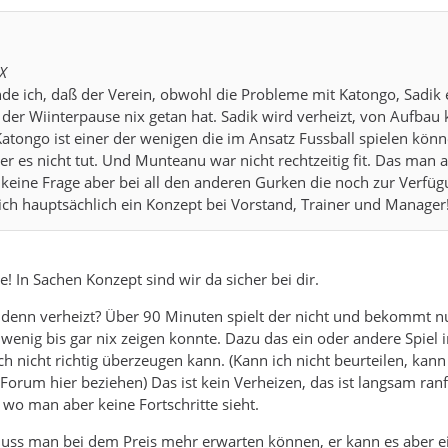
sX
nde ich, daß der Verein, obwohl die Probleme mit Katongo, Sadik 
der Wiinterpause nix getan hat. Sadik wird verheizt, von Aufbau
Katongo ist einer der wenigen die im Ansatz Fussball spielen könn
es nicht tut. Und Munteanu war nicht rechtzeitig fit. Das man a
 keine Frage aber bei all den anderen Gurken die noch zur Verfü
ich hauptsächlich ein Konzept bei Vorstand, Trainer und Manager
e! In Sachen Konzept sind wir da sicher bei dir.
denn verheizt? Über 90 Minuten spielt der nicht und bekommt nu
wenig bis gar nix zeigen konnte. Dazu das ein oder andere Spiel i
ch nicht richtig überzeugen kann. (Kann ich nicht beurteilen, kan
 Forum hier beziehen) Das ist kein Verheizen, das ist langsam ran
wo man aber keine Fortschritte sieht.
ss man bei dem Preis mehr erwarten können, er kann es aber e