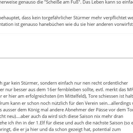
herweise genauso die "Scheiße am Fuß". Das Leben kann so einfac
behauptet, dass kein torgefährlicher Stürmer mehr verpflichtet w
tation ist genauso hanebüchen wie du sie hier anderen vorwirfst
auch gar kein Stürmer, sondern einfach nur nen recht ordentlicher
 der nur besser aus dem 16er fernbleiben sollte, evtl. merkt das M
ar er hier am erfolgreichsten (im Mittelfeld), Tore schiessen ist halt
drum kann er schon noch nützlich für den Verein sein...allerdings
s ausser dem König mal andere Abnehmer der Pässe vor dem To
cht neu)....aber auch da wird sich diese Saison nix mehr dran
he ich ihn in der 1.Elf für diese und auch die nächste Saison (so e
ingt, die er ja hier und da schon gezeigt hat, potential zum