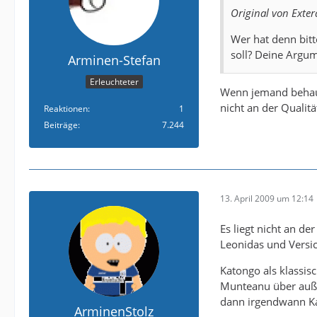
Original von Exter
Wer hat denn bitt
soll? Deine Argum
Arminen-Stefan
Erleuchteter
Wenn jemand behaupt
nicht an der Qualitä
Reaktionen
1
Beiträge
7.244
13. April 2009 um 12:14
Es liegt nicht an de
Leonidas und Versic
Katongo als klassis
Munteanu über außen
dann irgendwann Ka
ArminenStolz