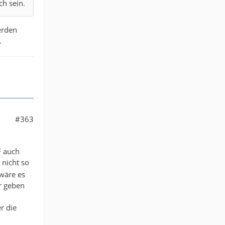
h sein.
erden
.
#363
F auch
 nicht so
 wäre es
r geben
r die