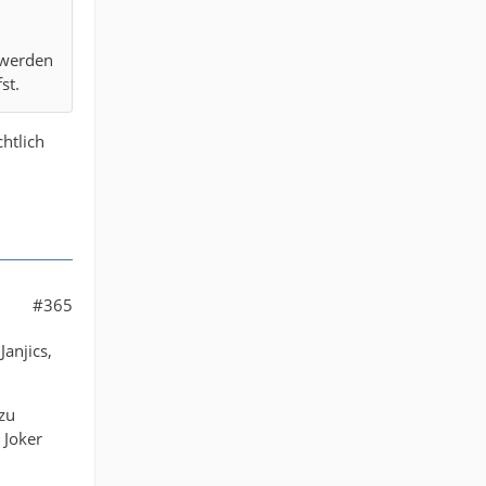
 werden
st.
htlich
#365
Janjics,
zu
 Joker