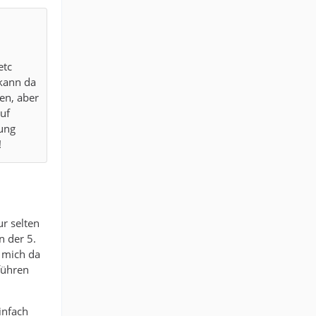
etc
 kann da
en, aber
uf
gung
!
r selten
n der 5.
n mich da
führen
infach