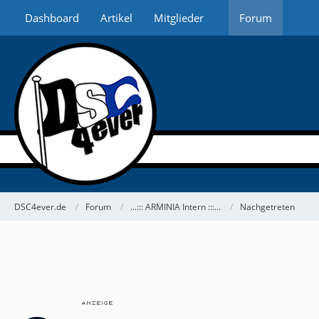
Dashboard
Artikel
Mitglieder
Forum
DSC4ever.de
Forum
...::: ARMINIA Intern :::...
Nachgetreten