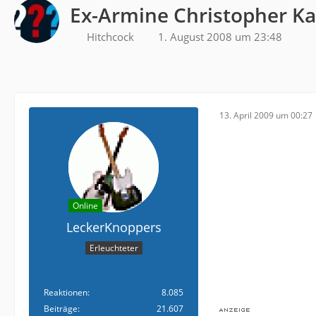
Ex-Armine Christopher K
Hitchcock
1. August 2008 um 23:48
13. April 2009 um 00:27
Online
LeckerKnoppers
Erleuchteter
Reaktionen
8.085
Beiträge
21.607