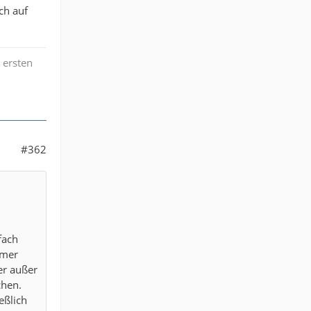
ch auf
 ersten
#362
fach
rmer
er außer
chen.
eßlich