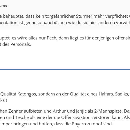
aner
e behauptet, dass kein torgefährlicher Stürmer mehr verpflichtet
entation ist genauso hanebüchen wie du sie hier anderen vorwirf
et, es wäre alles nur Pech, dann liegt es für denjenigen offensic
t des Personals.
r Qualität Katongos, sondern an der Qualität eines Halfars, Sadiks, 
ks !
chen Zehner aufbieten und Arthur und Janjic als 2-Mannspitze. Da
 und Tesche als eine der die Offensivaktion zerstören kann. Als
mper bringen und hoffen, dass die Bayern zu doof sind.