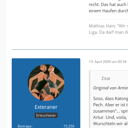
nicht. Das hat auch 
einem Haufen durch
Mathias Hain: "Wir 
Liga. Da darf man d
13. April 2009 um 00:34
Zitat
Original von Armi
Soso, dass Katong
Pech. Aber er ist 
Exteraner
zusammen"... spri
Erleuchteter
Artur. Und, voila
Wurschteln wir als
Beiträge
15.250