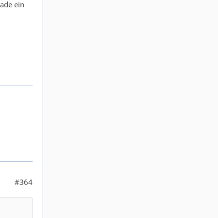
rade ein
#364