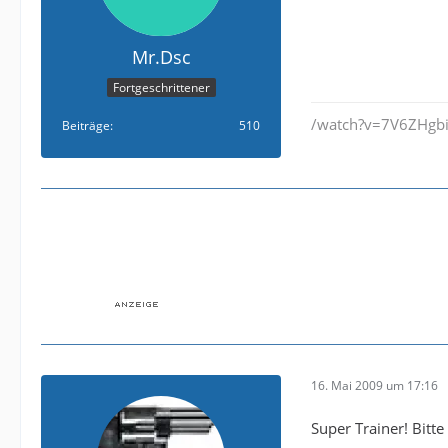
Mr.Dsc
Fortgeschrittener
/watch?v=7V6ZHgb
Beiträge
510
16. Mai 2009 um 17:16
Super Trainer! Bitt