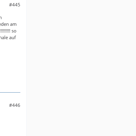
#445
m
weden am
!!!!!! so
hale auf
#446