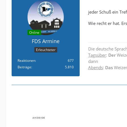
jeder Schuß ein Tre
Wie recht er hat. Er
Online
FDS Armine
Die deutsche Sprach
Erleuchteter
Tagsüber
:
Der
Weiz
Reaktionen
677
dann
Beiträge
5.810
Abends
:
Das
Weize