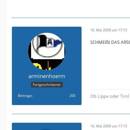
16. Mai 2009 um 17:15
SCHMEIßt DAS ARS
arminenhoerm
Fortgeschrittener
Beiträge
200
Ob Lippe oder Tiro
16. Mai 2009 um 17:15