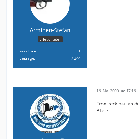
Arminen-Stefan
Erleuchteter
Reaktionen
1
Beiträge
7.244
16. Mai 2009 um 17:16
Frontzeck hau ab du
Blase