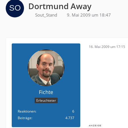
Dortmund Away
Sout_Stand
9. Mai 2009 um 18:47
16. Mai 2009 um 17:15
Fichte
Erleuchteter
Reaktionen
6
Beiträge
4.737