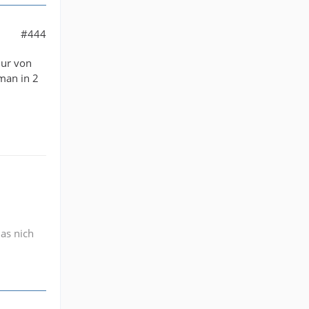
#444
nur von
 man in 2
das nich