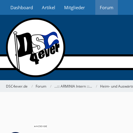
Dashboard
Artikel
Mitglieder
Forum
DSC4ever.de
Forum
...::: ARMINIA Intern :::...
Heim- und Auswärts