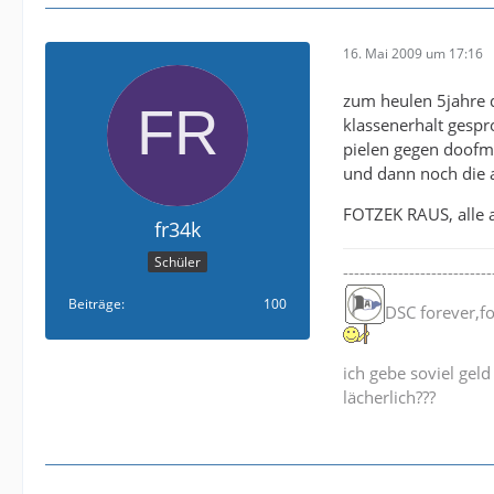
16. Mai 2009 um 17:16
zum heulen 5jahre d
klassenerhalt gespr
pielen gegen doofmu
und dann noch die 
FOTZEK RAUS, alle 
fr34k
Schüler
---------------------------
Beiträge
100
DSC forever,f
ich gebe soviel geld
lächerlich???