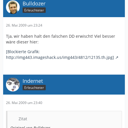
Bulldozer
Erleuchteter
26. Mai 2009 um 23:24
Tja, wir haben halt den falschen DD erwischt! Viel besser
wäre dieser hier:
[Blockierte Grafik:
http://img443.imageshack.us/img443/4812/12135.th.jpg]
Indernet
Erleuchteter
26. Mai 2009 um 23:40
Zitat
Original von Bulldozer