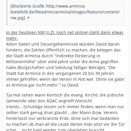
[Blockierte Grafik: http://www.arminia-
bielefeld.de/fileadmin/arminia/images/feature/content/
nw.jpg]
In der heutigen NW (z.Zt. noch net online) steht dann etwas
mehr:
Allein Daten und Steuergeheimnisse würden David daran
hindern, die Zahlen öffentlich zu machen, die belegen das
die Stadt Arminia durch "indirekte Förderung in
Millionenhöhe" über viele Jahre unter die Arme gegriffen
habe (Bürgschaften und Sebdung fälliger Beträge). "Die
Stadt hat Arminia in den vergangenen 20 bis 30 Jahren
immer geholfen, wenn der Verein in Not war. Ohne sie gäbe
es Arminia gar nicht mehr." so David.
Tja mal sehen wann Kentsch die evang. Kirche, die jüdische
Gemeinde oder den ADAC angreift (Vorsicht
Ironie)....Schuldige lassen sich immer finden, wenn man nur
selber stark genug dran glaubt....der Mann (bzw. Verein)
hinterlässt nur verbrannte Erde, ohne sich mal Gedanken
zu machen ob man all die Leute denen man jetzt vor die Tür
schei..., nicht bald wieder zum überleben braucht