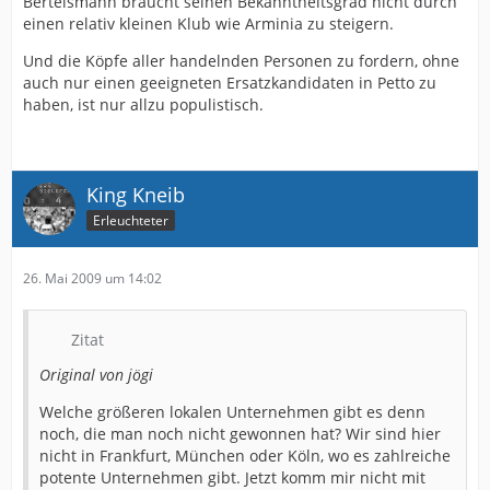
Bertelsmann braucht seinen Bekanntheitsgrad nicht durch
sollten. Die Führungsriege hat sich seitdem doch kaum
einen relativ kleinen Klub wie Arminia zu steigern.
verändert, Schwick sitzt immer noch ganz oben. Wo
Lamm das Geld verpulverte, spart Kentsch uns heute
Und die Köpfe aller handelnden Personen zu fordern, ohne
kaputt.
auch nur einen geeigneten Ersatzkandidaten in Petto zu
haben, ist nur allzu populistisch.
Sportfive ist mMn nur eine Bestätigung dafür, dass
unsere Vereinsführung absolut unfähig ist. Wenn man
sieht wer bei Sportfive arbeitet, bei aller Liebe, aber
Marketing stelle ich mir anders vor.
King Kneib
Erleuchteter
Wir drehen uns überall, im sportlichen, im finanziellen,
im Marketing, in jedem Bereich im Kreis. Wir landen
immer wieder oben im Verein.
26. Mai 2009 um 14:02
Vorstand raus! Schwick raus! Kentsch raus! Dammeier
raus!
Zitat
Bielefeld schreit förmlich nach Änderungen und die
müssen jetzt erfolgen.
Original von jögi
Neuanfang jetzt!
Welche größeren lokalen Unternehmen gibt es denn
blue_one
noch, die man noch nicht gewonnen hat? Wir sind hier
nicht in Frankfurt, München oder Köln, wo es zahlreiche
potente Unternehmen gibt. Jetzt komm mir nicht mit