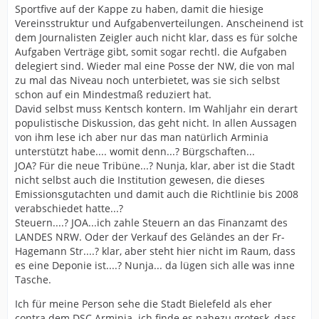
Sportfive auf der Kappe zu haben, damit die hiesige
Vereinsstruktur und Aufgabenverteilungen. Anscheinend ist
dem Journalisten Zeigler auch nicht klar, dass es für solche
Aufgaben Verträge gibt, somit sogar rechtl. die Aufgaben
delegiert sind. Wieder mal eine Posse der NW, die von mal
zu mal das Niveau noch unterbietet, was sie sich selbst
schon auf ein Mindestmaß reduziert hat.
David selbst muss Kentsch kontern. Im Wahljahr ein derart
populistische Diskussion, das geht nicht. In allen Aussagen
von ihm lese ich aber nur das man natürlich Arminia
unterstützt habe.... womit denn...? Bürgschaften...
JOA? Für die neue Tribüne...? Nunja, klar, aber ist die Stadt
nicht selbst auch die Institution gewesen, die dieses
Emissionsgutachten und damit auch die Richtlinie bis 2008
verabschiedet hatte...?
Steuern....? JOA...ich zahle Steuern an das Finanzamt des
LANDES NRW. Oder der Verkauf des Geländes an der Fr-
Hagemann Str....? klar, aber steht hier nicht im Raum, dass
es eine Deponie ist....? Nunja... da lügen sich alle was inne
Tasche.
Ich für meine Person sehe die Stadt Bielefeld als eher
contra dem DSC Arminia. ich finde es nahezu grotesk, dass