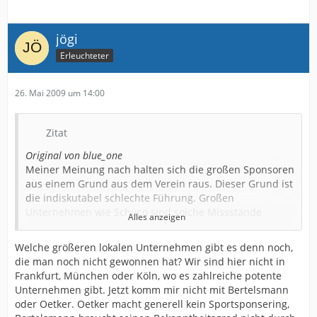
jögi
Erleuchteter
26. Mai 2009 um 14:00
Zitat
Original von blue_one
Meiner Meinung nach halten sich die großen Sponsoren
aus einem Grund aus dem Verein raus. Dieser Grund ist
die indiskutabel schlechte Führung. Großen
Unternehmen wie Schüco sind solche Missstände
Alles anzeigen
offensichtlich.
Im Klartext heißt das für die Unternehmen: Wenn wir da
Welche größeren lokalen Unternehmen gibt es denn noch,
mit viel Geld einsteige, dann unterstütze ich eine
die man noch nicht gewonnen hat? Wir sind hier nicht in
schlechte Vereinsführung und riskiere meinen Ruf
Frankfurt, München oder Köln, wo es zahlreiche potente
unter Wirtschaftsexperten.
Unternehmen gibt. Jetzt komm mir nicht mit Bertelsmann
Spätestens seit der Ära Lamm wissen die lokalen
oder Oetker. Oetker macht generell kein Sportsponsering,
Unternehmen, warum sie den DSC nicht sponsorn