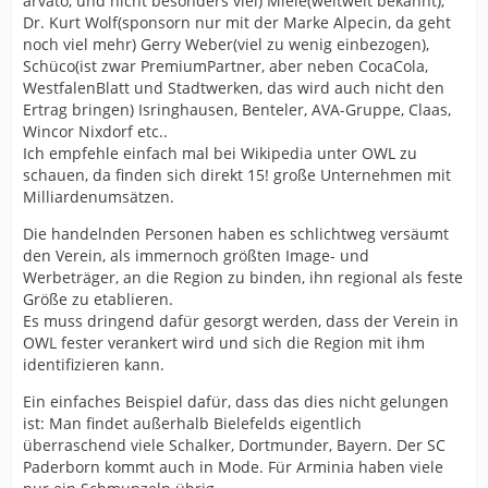
arvato, und nicht besonders viel) Miele(weltweit bekannt),
Dr. Kurt Wolf(sponsorn nur mit der Marke Alpecin, da geht
noch viel mehr) Gerry Weber(viel zu wenig einbezogen),
Schüco(ist zwar PremiumPartner, aber neben CocaCola,
WestfalenBlatt und Stadtwerken, das wird auch nicht den
Ertrag bringen) Isringhausen, Benteler, AVA-Gruppe, Claas,
Wincor Nixdorf etc..
Ich empfehle einfach mal bei Wikipedia unter OWL zu
schauen, da finden sich direkt 15! große Unternehmen mit
Milliardenumsätzen.
Die handelnden Personen haben es schlichtweg versäumt
den Verein, als immernoch größten Image- und
Werbeträger, an die Region zu binden, ihn regional als feste
Größe zu etablieren.
Es muss dringend dafür gesorgt werden, dass der Verein in
OWL fester verankert wird und sich die Region mit ihm
identifizieren kann.
Ein einfaches Beispiel dafür, dass das dies nicht gelungen
ist: Man findet außerhalb Bielefelds eigentlich
überraschend viele Schalker, Dortmunder, Bayern. Der SC
Paderborn kommt auch in Mode. Für Arminia haben viele