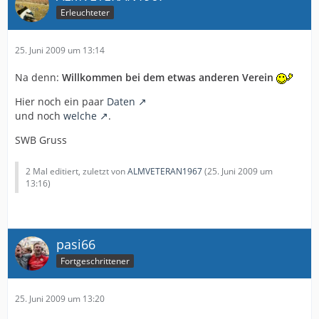
Erleuchteter
25. Juni 2009 um 13:14
Na denn:
Willkommen bei dem etwas anderen Verein
Hier noch ein paar
Daten
und noch
welche
.
SWB Gruss
2 Mal editiert, zuletzt von
ALMVETERAN1967
(
25. Juni 2009 um
13:16
)
pasi66
Fortgeschrittener
25. Juni 2009 um 13:20