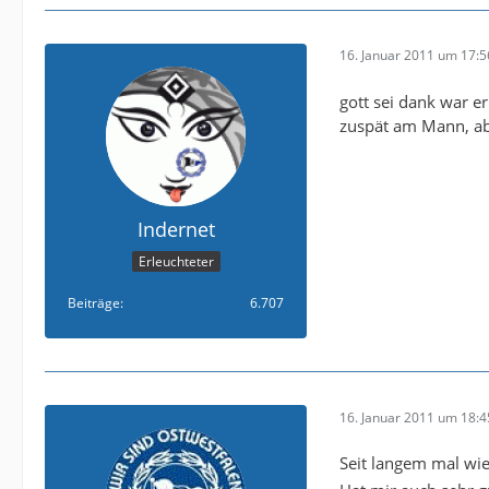
16. Januar 2011 um 17:5
gott sei dank war er
zuspät am Mann, abe
Indernet
Erleuchteter
Beiträge
6.707
16. Januar 2011 um 18:4
Seit langem mal wie