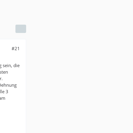
#21
sein, die
sten
r.
 Dehnung
le 3
 am