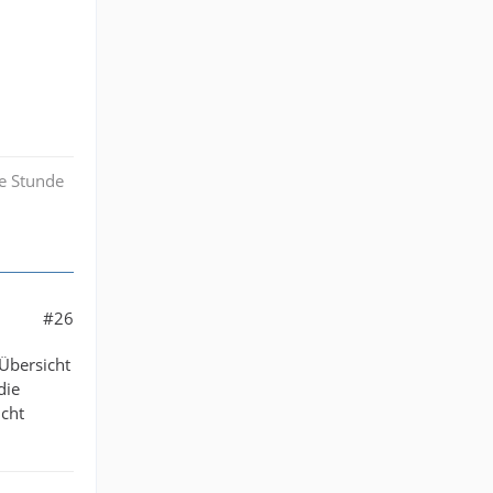
e Stunde
#26
 Übersicht
die
icht