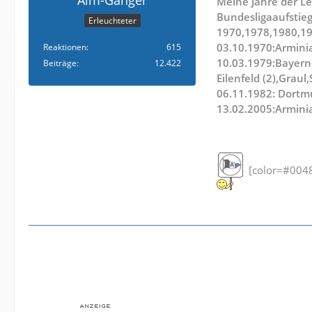
Meine Jahre der Le
Bundesligaaufstieg
Erleuchteter
1970,1978,1980,1
03.10.1970:Armini
Reaktionen
615
10.03.1979:Bayern
Beiträge
12.422
Eilenfeld (2),Graul
06.11.1982: Dortm
13.02.2005:Arminia
[color=#0048f