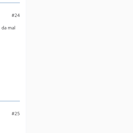
#24
d da mal
#25