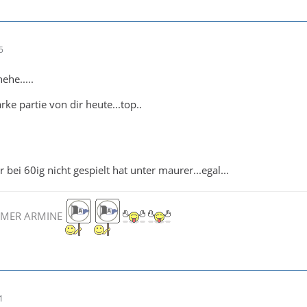
5
hehe.....
rke partie von dir heute...top..
 bei 60ig nicht gespielt hat unter maurer...egal...
MMER ARMINE
1