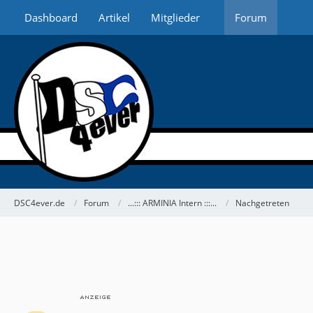
Dashboard
Artikel
Mitglieder
Forum
DSC4ever.de
Forum
...::: ARMINIA Intern :::...
Nachgetreten