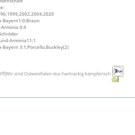
idenschaft
e:
996,1999,2002,2004,2020
a-Bayern1:0;Braun
-Arminia 0:4
,Schröder
und-Arminia11:1
-Bayern 3:1;Porcello,Buckley(2)
f]Wir sind Ostwestfalen-stur·hartnäckig·kämpferisch