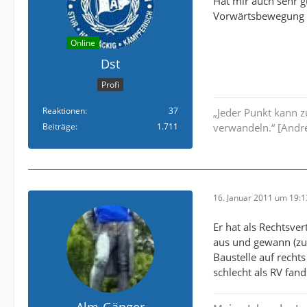
Hat mir auch sehr g
Vorwärtsbewegung t
Online
Dst
Profi
Reaktionen
37
„Jeder Punkt kann 
Beiträge
1.711
verwandeln.“ [André
16. Januar 2011 um 19:1
Er hat als Rechtsver
aus und gewann (zum
Baustelle auf recht
schlecht als RV fand
Alm-Gänger