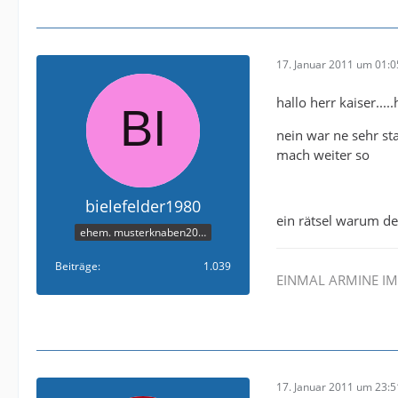
17. Januar 2011 um 01:0
hallo herr kaiser.....
nein war ne sehr sta
mach weiter so
bielefelder1980
ein rätsel warum der
ehem. musterknaben2006
Beiträge
1.039
EINMAL ARMINE I
17. Januar 2011 um 23:5