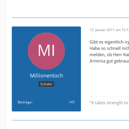
12. Januar 2011 um 15:1
Gibt es eigentlich i
Habe so schnell nich
melden, ob Herr Kai
Arminia gut gebrauc
Millionenloch
Schüler
Beiträge
147
"It takes strength t