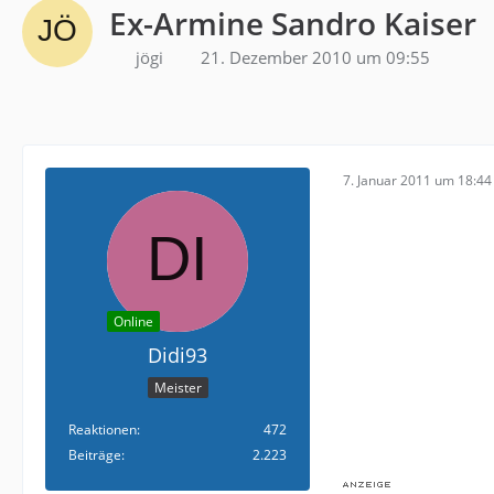
Ex-Armine Sandro Kaiser
jögi
21. Dezember 2010 um 09:55
7. Januar 2011 um 18:44
Online
Didi93
Meister
Reaktionen
472
Beiträge
2.223