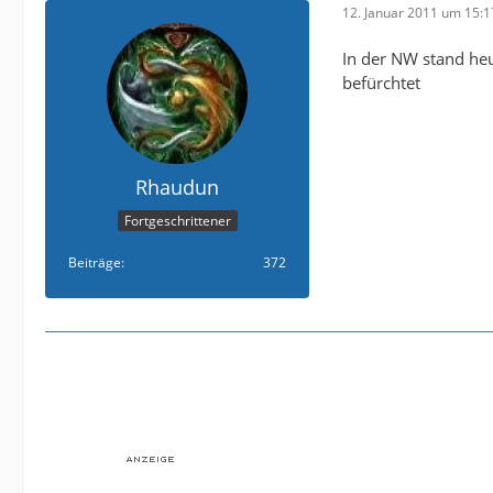
12. Januar 2011 um 15:1
In der NW stand heut
befürchtet
Rhaudun
Fortgeschrittener
Beiträge
372