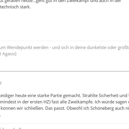
ut gefallen heute...geht gut in den Zweikampf und auch in der
echnisch stark.
zum Wendepunkt werden - und sich in deine dunkelste oder größt
 Agassi]
3
teidiger heute eine starke Partie gemacht. Strahlte Sicherheit und
indest in der ersten HZ) fast alle Zweikämpfe. Ich würde sagen 
s können wir schließen. Das passt. Obwohl ich Schöneberg auch n
.