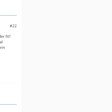
#22
er fit?
al
ann