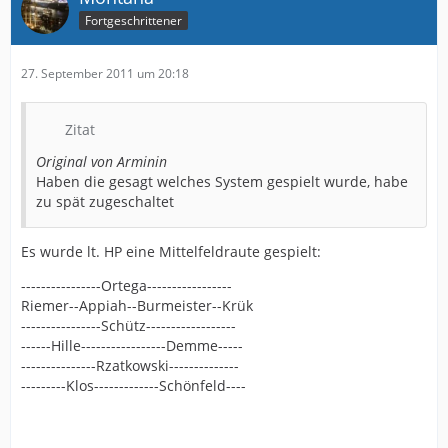
Fortgeschrittener
27. September 2011 um 20:18
Zitat
Original von Arminin
Haben die gesagt welches System gespielt wurde, habe
zu spät zugeschaltet
Es wurde lt. HP eine Mittelfeldraute gespielt:
----------------Ortega-----------------
Riemer--Appiah--Burmeister--Krük
----------------Schütz------------------
------Hille-----------------Demme-----
---------------Rzatkowski--------------
---------Klos-------------Schönfeld----