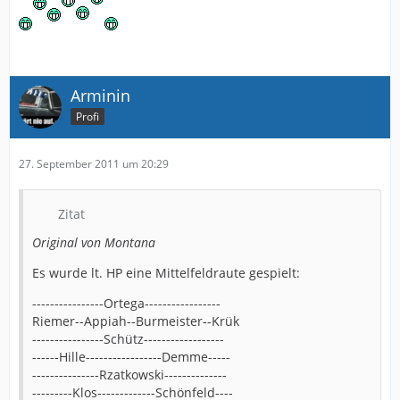
Arminin
Profi
27. September 2011 um 20:29
Zitat
Original von Montana
Es wurde lt. HP eine Mittelfeldraute gespielt:
----------------Ortega-----------------
Riemer--Appiah--Burmeister--Krük
----------------Schütz------------------
------Hille-----------------Demme-----
---------------Rzatkowski--------------
---------Klos-------------Schönfeld----