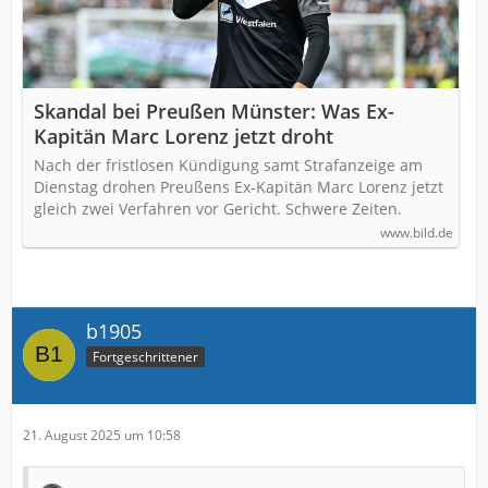
Skandal bei Preußen Münster: Was Ex-
Kapitän Marc Lorenz jetzt droht
Nach der fristlosen Kündigung samt Strafanzeige am
Dienstag drohen Preußens Ex-Kapitän Marc Lorenz jetzt
gleich zwei Verfahren vor Gericht. Schwere Zeiten.
www.bild.de
b1905
Fortgeschrittener
21. August 2025 um 10:58