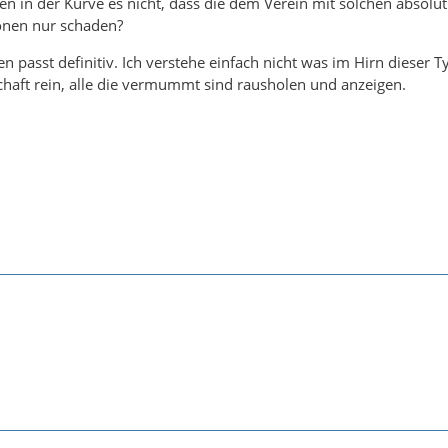
ten in der Kurve es nicht, dass die dem Verein mit solchen absolut
onen nur schaden?
en passt definitiv. Ich verstehe einfach nicht was im Hirn dieser 
chaft rein, alle die vermummt sind rausholen und anzeigen.