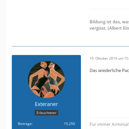
Bildung ist das, wa
vergisst. (Albert Ei
19. Oktober 2014 um 15
Das wiederliche Pac
Exteraner
Erleuchteter
Beiträge
15.250
Für immer Arminia!