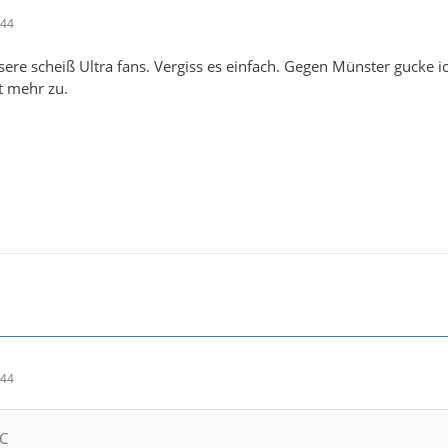
:44
sere scheiß Ultra fans. Vergiss es einfach. Gegen Münster gucke i
t mehr zu.
:44
NC