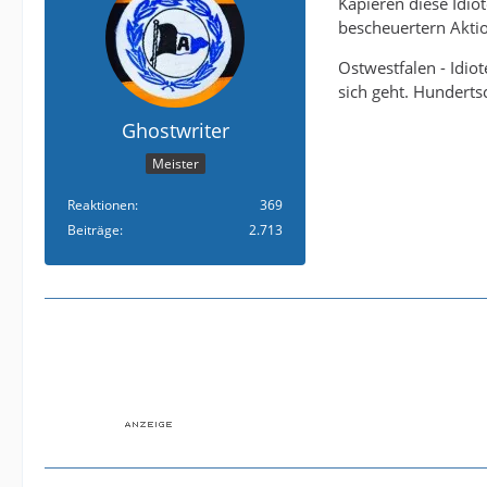
Kapieren diese Idio
bescheuertern Akti
Ostwestfalen - Idiot
sich geht. Hunderts
Ghostwriter
Meister
Reaktionen
369
Beiträge
2.713