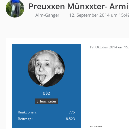
Preuxxen Münxxter- Armi
Alm-Gänger
12. September 2014 um 15:4
19. Oktober 2014 um 15
ete
Erleuchteter
Reaktionen
775
Beiträge
8.523