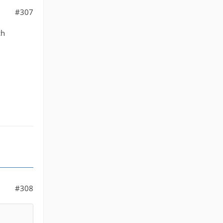
#307
ch
#308