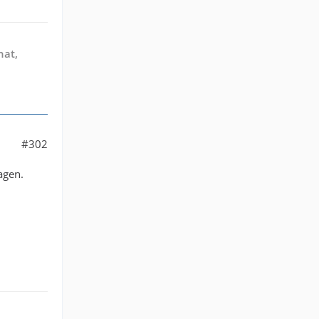
hat,
#302
agen.