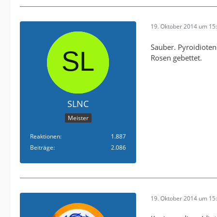
19. Oktober 2014 um 15
Sauber. Pyroidioten
Rosen gebettet.
SLNC
Meister
Reaktionen
1.887
Beiträge
2.086
19. Oktober 2014 um 15