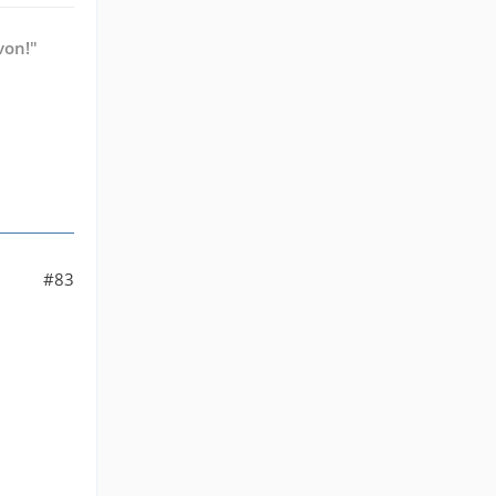
von!"
#83