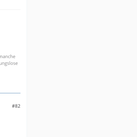
, manche
gungslose
#82