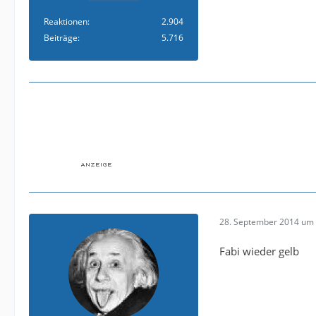
Reaktionen
2.904
Beiträge
5.716
28. September 2014 um 
Fabi wieder gelb