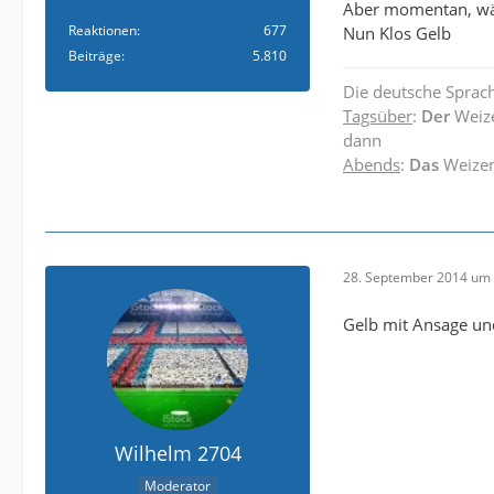
Aber momentan, wär
Reaktionen
677
Nun Klos Gelb
Beiträge
5.810
Die deutsche Sprach
Tagsüber
:
Der
Weiz
dann
Abends
:
Das
Weize
28. September 2014 um 
Gelb mit Ansage un
Wilhelm 2704
Moderator