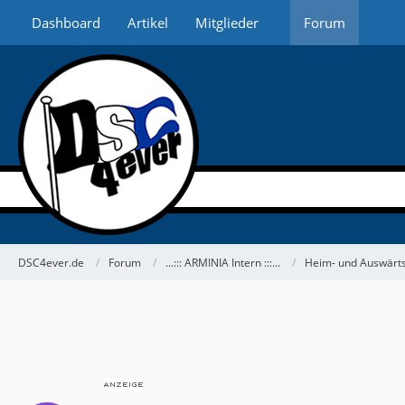
Dashboard
Artikel
Mitglieder
Forum
DSC4ever.de
Forum
...::: ARMINIA Intern :::...
Heim- und Auswärts