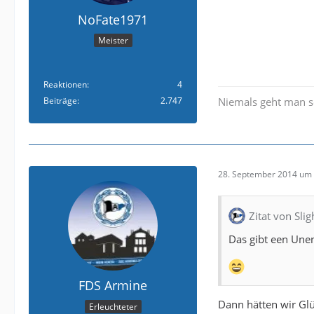
NoFate1971
Meister
Reaktionen
4
Beiträge
2.747
Niemals geht man s
28. September 2014 um 
Zitat von Sli
Das gibt een Unen
FDS Armine
Dann hätten wir Gl
Erleuchteter