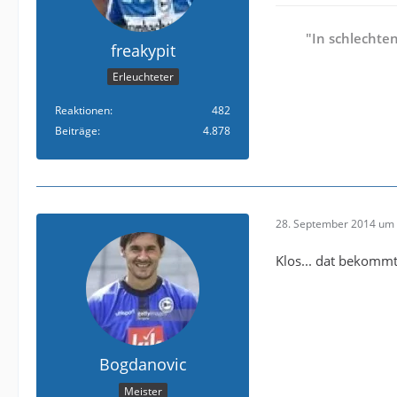
"In schlechte
freakypit
Erleuchteter
Reaktionen
482
Beiträge
4.878
28. September 2014 um 
Klos... dat bekommt
Bogdanovic
Meister