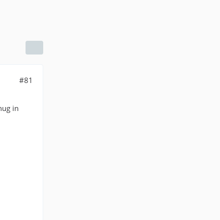
#81
nug in