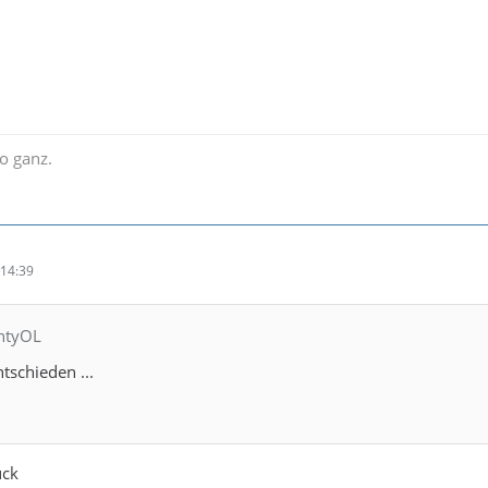
o ganz.
14:39
ghtyOL
tschieden ...
ück