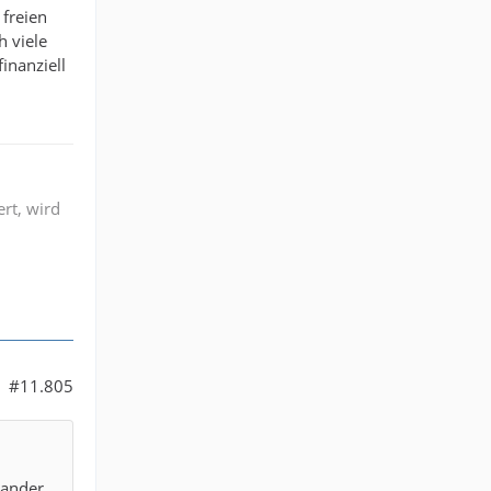
 freien
h viele
inanziell
ert, wird
#11.805
nander