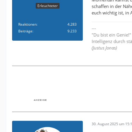
schaffen in der Näh
Erleuchteter
euch wichtig ist, i
Reaktionen
4.283
---
Beiträge
9.233
"Du bist ein Genie!
Intelligenz durch st
(Justus Jonas)
30. August 2025 um 15: