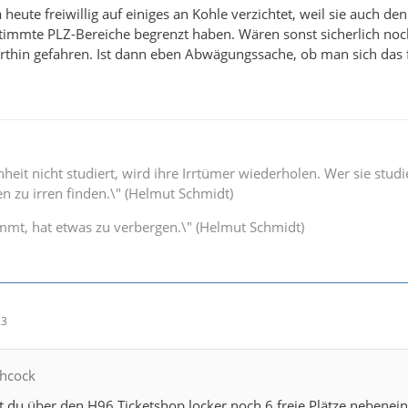
heute freiwillig auf einiges an Kohle verzichtet, weil sie auch den
timmte PLZ-Bereiche begrenzt haben. Wären sonst sicherlich noc
thin gefahren. Ist dann eben Abwägungssache, ob man sich das f
eit nicht studiert, wird ihre Irrtümer wiederholen. Wer sie studi
n zu irren finden.\" (Helmut Schmidt)
immt, hat etwas zu verbergen.\" (Helmut Schmidt)
23
chcock
du über den H96 Ticketshop locker noch 6 freie Plätze nebenei