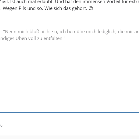
vil. Ist auch mal erlaubt. Und hat den immensen Vorteil für ext
 Wegen Pils und so. Wie sich das gehört. 😉
" - "Nenn mich bloß nicht so, ich bemühe mich lediglich, die mir 
ändiges Üben voll zu entfalten."
46