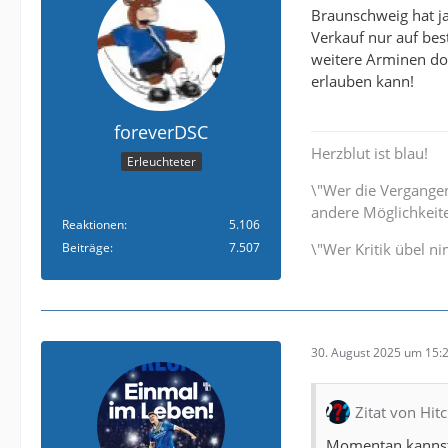
Braunschweig hat ja 
Verkauf nur auf bes
weitere Arminen dor
erlauben kann!
foreverDSC
Herzblut ist blau!
Erleuchteter
\"Wer die Vergangenh
andere Möglichkeite
Reaktionen
5.106
Beiträge
7.507
\"Wer Kritik übel n
30. August 2025 um 15:
Zitat von Hit
Momentan kannst 