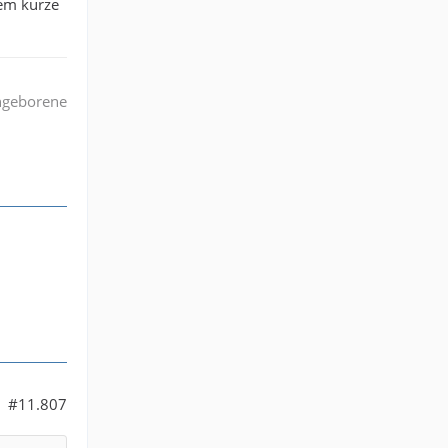
rem kurze
angeborene
#11.807