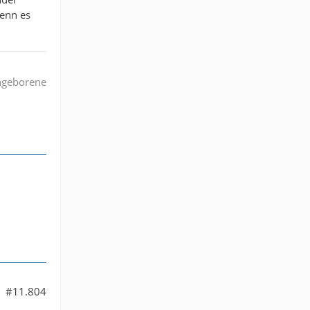
wenn es
angeborene
#11.804