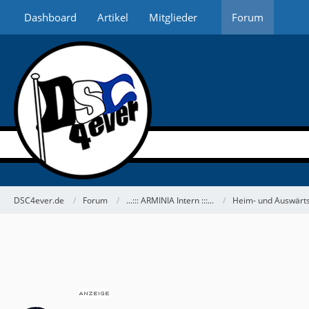
Dashboard
Artikel
Mitglieder
Forum
DSC4ever.de
Forum
...::: ARMINIA Intern :::...
Heim- und Auswärts