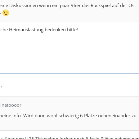
eine Diskussionen wenn ein paar 96er das Rückspiel auf der Ost
.
iche Heimauslastung bedenken bitte!
17
hinatoooor
meine Info. Wird dann wohl schwierig 6 Plätze nebeneinander zu
 über den H96 Ticketshop locker noch 6 freie Plätze nebeneina