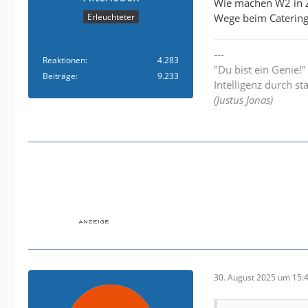
Wie machen W2 in Zi
Wege beim Catering.
Erleuchteter
---
Reaktionen
4.283
"Du bist ein Genie!
Beiträge
9.233
Intelligenz durch st
(Justus Jonas)
30. August 2025 um 15: