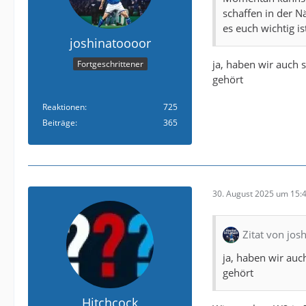
schaffen in der N
es euch wichtig i
joshinatoooor
ja, haben wir auch 
Fortgeschrittener
gehört
Reaktionen
725
Beiträge
365
30. August 2025 um 15:
Zitat von jos
ja, haben wir auc
gehört
Hitchcock