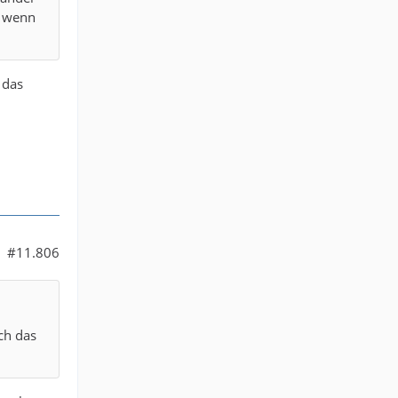
m wenn
 das
#11.806
ch das