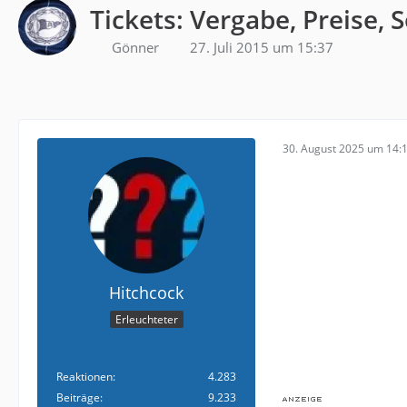
Tickets: Vergabe, Preise, 
Gönner
27. Juli 2015 um 15:37
30. August 2025 um 14:
Hitchcock
Erleuchteter
Reaktionen
4.283
Beiträge
9.233