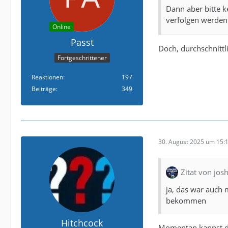
Dann aber bitte k
verfolgen werden
Online
Passt
Doch, durchschnittl
Fortgeschrittener
Reaktionen
197
Beiträge
349
30. August 2025 um 15:
Zitat von jos
ja, das war auch 
bekommen
Hitchcock
Momentan kannst du