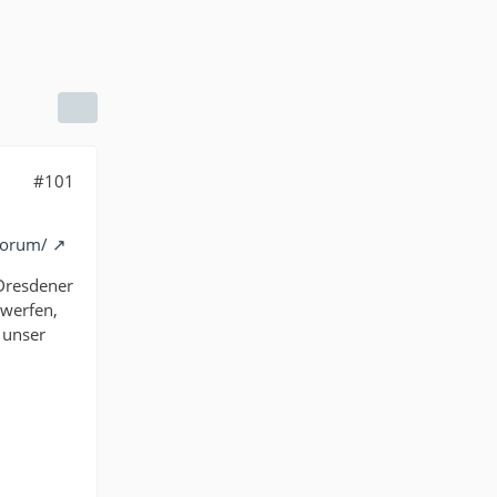
#101
forum/
 Dresdener
 werfen,
 unser