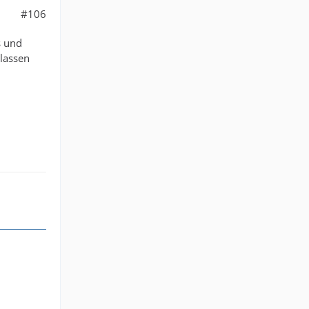
#106
s und
rlassen