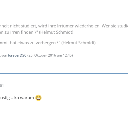
eit nicht studiert, wird ihre Irrtümer wiederholen. Wer sie studi
n zu irren finden.\" (Helmut Schmidt)
immt, hat etwas zu verbergen.\" (Helmut Schmidt)
zt von
foreverDSC
(
25. Oktober 2016 um 12:45
)
:01
lustig .. ka warum