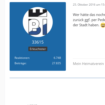
25. Oktober 2016 um 15
Wer hätte das noch
zurück ggf. per Ped
der Stadt haben.
33615
Erleuchteter
Reaktionen
6.748
Beiträge
27.835
Mein Heimatverein 