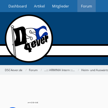
Dashboard
Artikel
Mitglieder
Forum
DSC4ever.de
Forum
...::: ARMINIA Intern :::...
Heim- und Auswärts