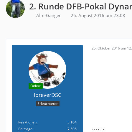
2. Runde DFB-Pokal Dyna
Alm-Gänger
26. August 2016 um 23:08
25. Oktober 2016 um 12
Online
foreverDSC
Erleuchteter
Reaktionen
5.104
Beiträge
7.506