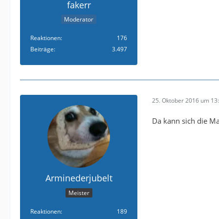
fakerr
Moderator
Reaktionen
176
Beiträge
3.497
25. Oktober 2016 um 13
Da kann sich die Ma
Arminederjubelt
Meister
Reaktionen
189