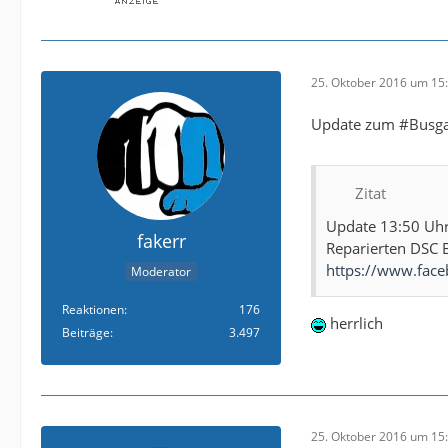
25. Oktober 2016 um 15
Update zum #Busga
Zitat
Update 13:50 Uhr
fakerr
Reparierten DSC B
https://www.fac
Moderator
Reaktionen
176
herrlich
Beiträge
3.497
25. Oktober 2016 um 15