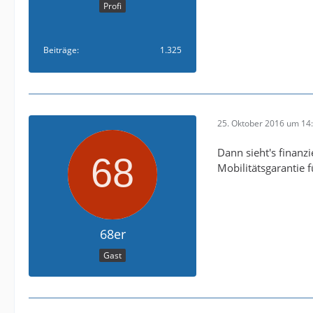
Profi
Beiträge
1.325
25. Oktober 2016 um 14
Dann sieht's finanz
Mobilitätsgarantie f
68er
Gast