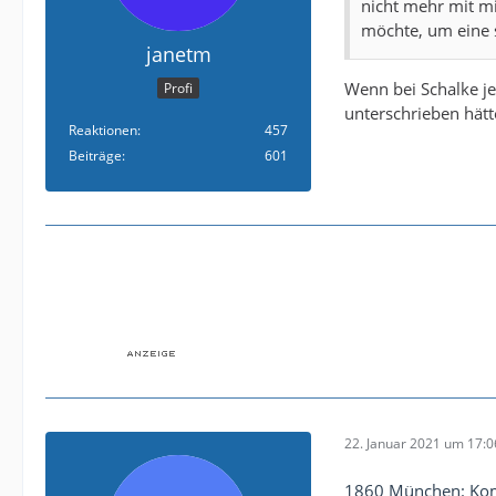
nicht mehr mit mi
möchte, um eine s
janetm
Wenn bei Schalke je
Profi
unterschrieben hätt
Reaktionen
457
Beiträge
601
22. Januar 2021 um 17:0
1860 München: Kom