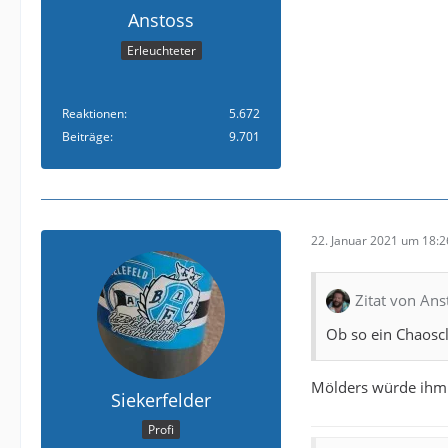
Anstoss
Erleuchteter
Reaktionen
5.672
Beiträge
9.701
22. Januar 2021 um 18:2
Zitat von Ans
Ob so ein Chaosclu
Mölders würde ihm
Siekerfelder
Profi