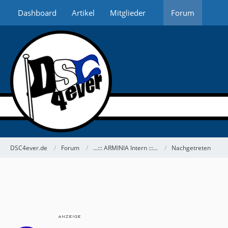
Dashboard
Artikel
Mitglieder
Forum
DSC4ever.de
Forum
...::: ARMINIA Intern :::...
Nachgetreten