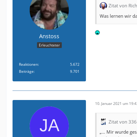
Zitat von Rich
Was lernen wir da
Anstoss
Erleuchteter
Reaktionen
5.672
Beiträge
9.701
10. Januar 2021 um 19:4
Zitat von 33
„... Mir wurde ge