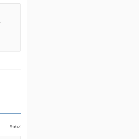
r
#662