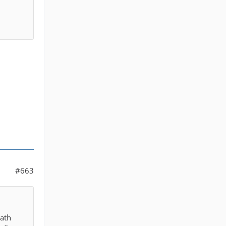
#663
gath