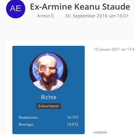
Ex-Armine Keanu Staude
Armin E.
30. September 2016 um 16:01
10. Januar 2021 um 17:4
Richie
Erleuchteter
Reaktionen
10.753
Beiträge
19.072