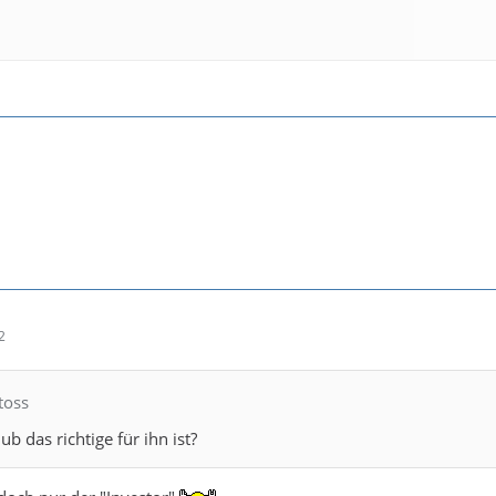
2
toss
b das richtige für ihn ist?