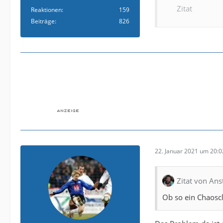
Zitat
Reaktionen
159
Beiträge
826
22. Januar 2021 um 20:0
Zitat von Ans
Ob so ein Chaosclu