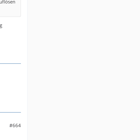
uflösen
g
#664