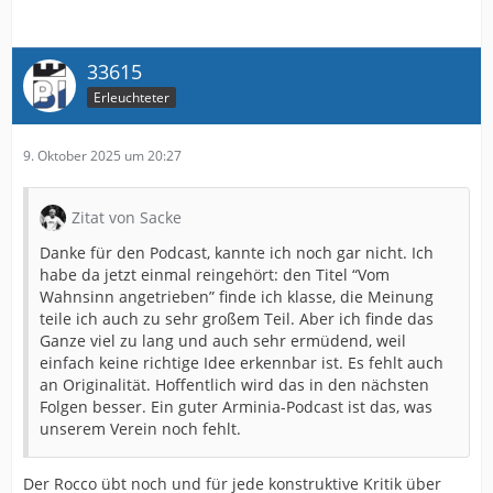
Hier auch noch der Spotify-Link:
33615
Externer Inhalt
open.spotify.com
Erleuchteter
Inhalte von externen Seiten werden ohne Ihre
Zustimmung nicht automatisch geladen und
9. Oktober 2025 um 20:27
angezeigt.
Alle externen Inhalte anzeigen
Zitat von Sacke
Durch die Aktivierung der externen Inhalte erklären Sie sich
Danke für den Podcast, kannte ich noch gar nicht. Ich
damit einverstanden, dass personenbezogene Daten an
habe da jetzt einmal reingehört: den Titel “Vom
Drittplattformen übermittelt werden. Mehr Informationen dazu
Wahnsinn angetrieben” finde ich klasse, die Meinung
haben wir in unserer Datenschutzerklärung zur Verfügung
teile ich auch zu sehr großem Teil. Aber ich finde das
gestellt.
Ganze viel zu lang und auch sehr ermüdend, weil
einfach keine richtige Idee erkennbar ist. Es fehlt auch
an Originalität. Hoffentlich wird das in den nächsten
Folgen besser. Ein guter Arminia-Podcast ist das, was
unserem Verein noch fehlt.
Der Rocco übt noch und für jede konstruktive Kritik über