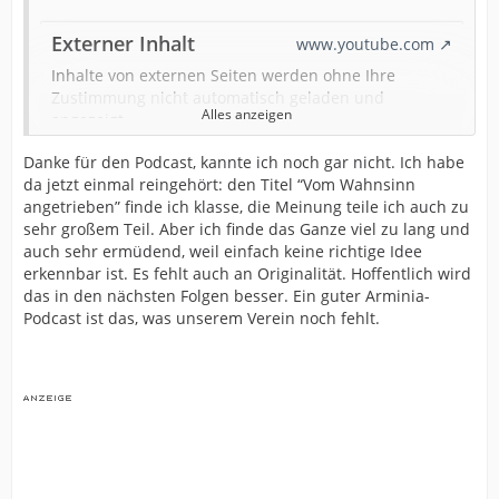
Externer Inhalt
www.youtube.com
Inhalte von externen Seiten werden ohne Ihre
Zustimmung nicht automatisch geladen und
Alles anzeigen
angezeigt.
Danke für den Podcast, kannte ich noch gar nicht. Ich habe
Alle externen Inhalte anzeigen
da jetzt einmal reingehört: den Titel “Vom Wahnsinn
Durch die Aktivierung der externen Inhalte erklären Sie sich
angetrieben” finde ich klasse, die Meinung teile ich auch zu
damit einverstanden, dass personenbezogene Daten an
sehr großem Teil. Aber ich finde das Ganze viel zu lang und
Drittplattformen übermittelt werden. Mehr Informationen dazu
auch sehr ermüdend, weil einfach keine richtige Idee
haben wir in unserer Datenschutzerklärung zur Verfügung
erkennbar ist. Es fehlt auch an Originalität. Hoffentlich wird
gestellt.
das in den nächsten Folgen besser. Ein guter Arminia-
Podcast ist das, was unserem Verein noch fehlt.
Die 2.Folge von Rockos "Vom Wahnsinn angetrieben"-
Podcast ist raus.
Ich finde es super, dass er sich dem Projekt annimmt
und höre ihm gerne zu.
Ich hoffe er bleibt dabei und schafft es den Podcast
dauerhaft zu etablieren.