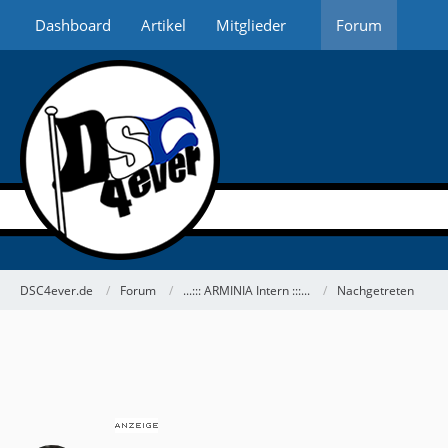
Dashboard
Artikel
Mitglieder
Forum
DSC4ever.de
Forum
...::: ARMINIA Intern :::...
Nachgetreten