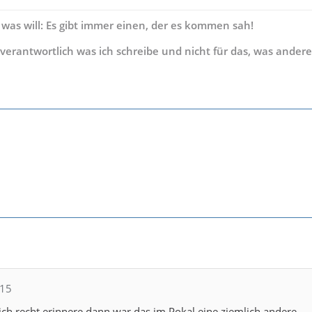
 was will: Es gibt immer einen, der es kommen sah!
s verantwortlich was ich schreibe und nicht für das, was andere
615
ch recht erinnere dann war das im Pokal eine ziemlich andere