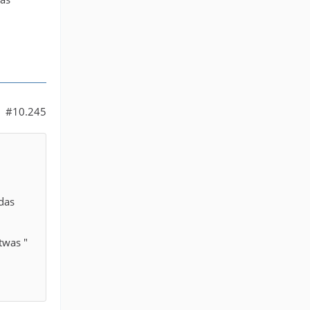
#10.245
das
twas "