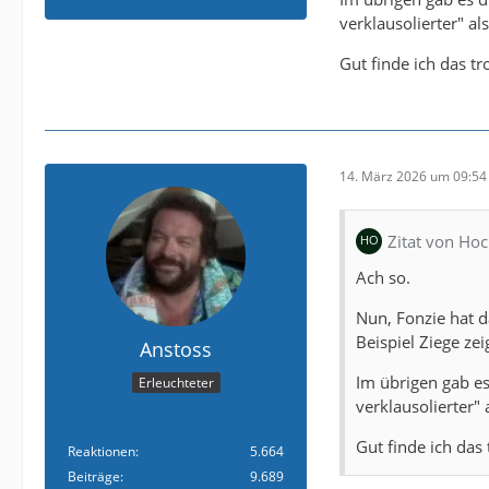
verklausolierter" als
Gut finde ich das tr
14. März 2026 um 09:54
Zitat von Ho
Ach so.
Nun, Fonzie hat d
Beispiel Ziege zei
Anstoss
Im übrigen gab es
Erleuchteter
verklausolierter" 
Gut finde ich das
Reaktionen
5.664
Beiträge
9.689