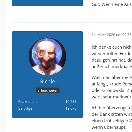
Gut. Wenn eine Ausn
14. März 2026 um 09:58
Ich denke auch nicht
wiederholten Forder
dazu geführt hat, da
äußerlich merkbar 
Was man aber merkt 
Richie
anfängt, krude Pers
oder Grodowski. Zud
Erleuchteter
wäre sehr merkwür
Reaktionen
10.738
Ich bin überzeugt, 
Beiträge
19.070
der Bank sitzen wird
einen frühzeitigen 
wenn überhaupt.