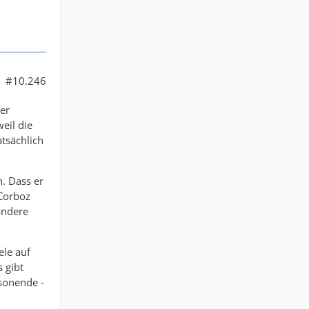
#10.246
mer
eil die
atsächlich
. Dass er
 Corboz
andere
ele auf
 gibt
isonende -