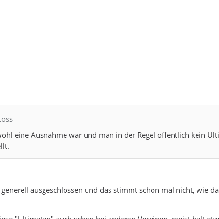
toss
wohl eine Ausnahme war und man in der Regel öffentlich kein Ul
lt.
 generell ausgeschlossen und das stimmt schon mal nicht, wie da
iese "Ultimaten" auch schon bei anderen Vereinen, meist halt etw