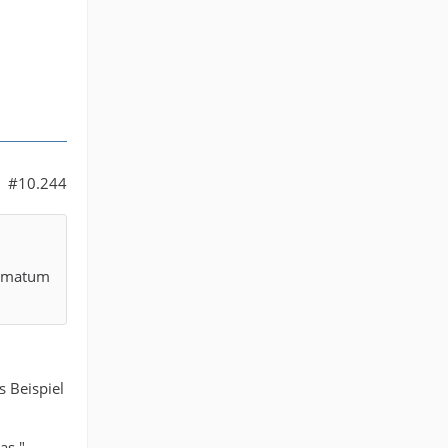
#10.244
timatum
s Beispiel
as "