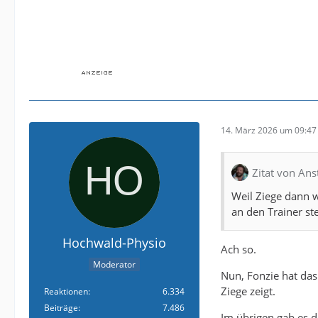
14. März 2026 um 09:47
Zitat von Ans
Weil Ziege dann 
an den Trainer stel
Hochwald-Physio
Ach so.
Moderator
Nun, Fonzie hat das
Ziege zeigt.
Reaktionen
6.334
Beiträge
7.486
Im übrigen gab es d