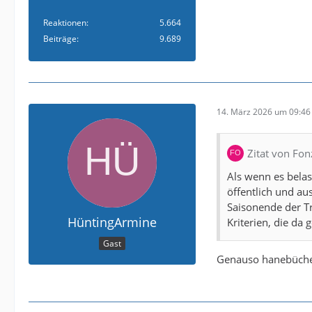
Reaktionen
5.664
Beiträge
9.689
14. März 2026 um 09:46
Zitat von Fon
Als wenn es bela
öffentlich und au
Saisonende der Tr
HüntingArmine
Kriterien, die da
Gast
Genauso hanebüchen