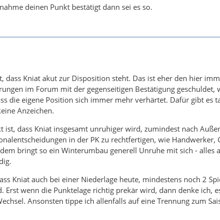
ahme deinen Punkt bestätigt dann sei es so.
, dass Kniat akut zur Disposition steht. Das ist eher den hier im
ungen im Forum mit der gegenseitigen Bestätigung geschuldet, w
ss die eigene Position sich immer mehr verhärtet. Dafür gibt es t
keine Anzeichen.
ist, dass Kniat insgesamt unruhiger wird, zumindest nach Außen
onalentscheidungen in der PK zu rechtfertigen, wie Handwerker,
em bringt so ein Winterumbau generell Unruhe mit sich - alles 
dig.
dass Kniat auch bei einer Niederlage heute, mindestens noch 2 Spi
. Erst wenn die Punktelage richtig prekär wird, dann denke ich, es
Wechsel. Ansonsten tippe ich allenfalls auf eine Trennung zum Sa