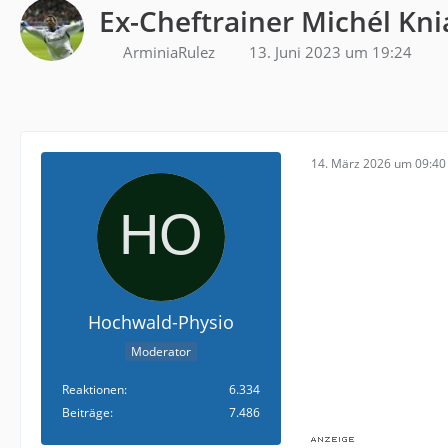
Ex-Cheftrainer Michél Kni
ArminiaRulez
13. Juni 2023 um 19:24
14. März 2026 um 09:40
Hochwald-Physio
Moderator
Reaktionen
6.334
Beiträge
7.486