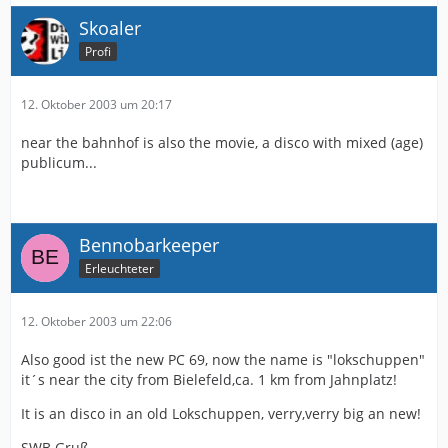
Skoaler
Profi
12. Oktober 2003 um 20:17
near the bahnhof is also the movie, a disco with mixed (age)
publicum...
Bennobarkeeper
Erleuchteter
12. Oktober 2003 um 22:06
Also good ist the new PC 69, now the name is "lokschuppen"
it´s near the city from Bielefeld,ca. 1 km from Jahnplatz!
It is an disco in an old Lokschuppen, verry,verry big an new!
SWB Gruß