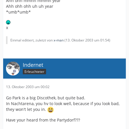
Ahh ohh mmhh mmmh year
Ahh ohh ohh uh uh year
*umb*umb*
x
Einmal editiert, zuletzt von
x-man
(
13. Oktober 2003 um 01:54
)
Indernet
Erleuchteter
13. Oktober 2003 um 00:02
Go Park is a big Discothek, but quite bad.
In Nachtarena, you hv to look well, because if you look bad,
they won't let you in.
Have your heard from the Partydorf???