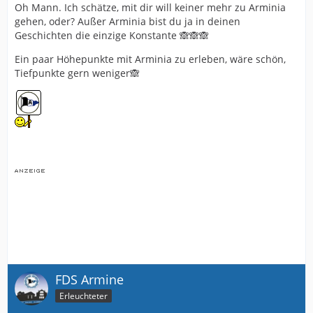
Oh Mann. Ich schätze, mit dir will keiner mehr zu Arminia
wirklich verstanden. Lizenzentzug nicht kapiert, war
gehen, oder? Außer Arminia bist du ja in deinen
trotzdem toll. Heute Opa Tod
Geschichten die einzige Konstante 🙈🙈🙈
März 1979 nahm mein Onkel mich, als
Ein paar Höhepunkte mit Arminia zu erleben, wäre schön,
Geburtstagsgeschenk mit nach München. Wenige Fans,
Tiefpunkte gern weniger🙈
Hammer Spaß gehabt. Heute Onkel Tod
1982 nahm mich mein Vater, als 17-jähriger mit nach
Dortmund. 10 Gegentore in Halbzeit 2. Nach viel Bier
war es trotzdem egal. Heute Vater Tod
Fazit: alles mit Humor nehmen, denn Arminia könnte
unter Umständen, die Lebenszeit verkürzen.
FDS Armine
Erleuchteter