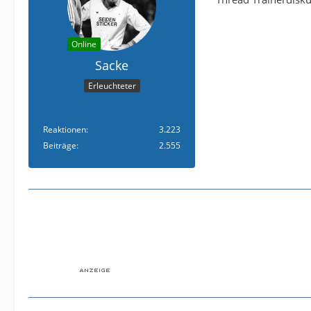
Online
Sacke
Erleuchteter
Reaktionen
3.223
Beiträge
2.555