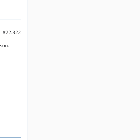
#22.322
ison.