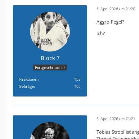
6. April 2026 um 21:20
Aggro-Pegel?
Ich?
Block 7
Fortgeschrittener
Reaktionen
153
Beiträge
165
6. April 2026 um 21:21
Tobias Strobl ist a
Thread Trainerdisku