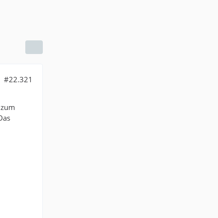
#22.321
C zum
Das