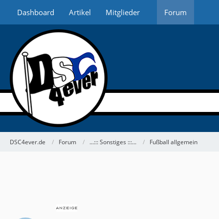
Dashboard
Artikel
Mitglieder
Forum
DSC4ever.de
Forum
...::: Sonstiges :::...
Fußball allgemein