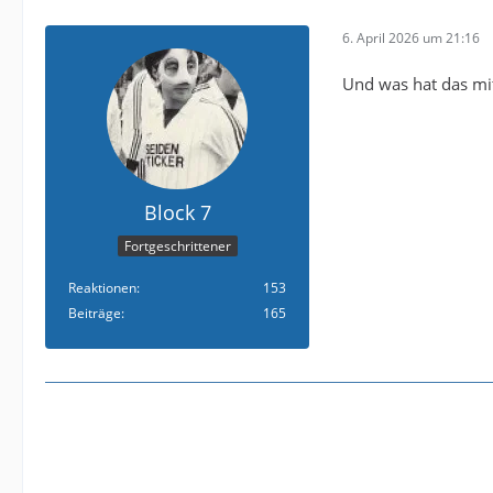
6. April 2026 um 21:16
Und was hat das mit
Block 7
Fortgeschrittener
Reaktionen
153
Beiträge
165