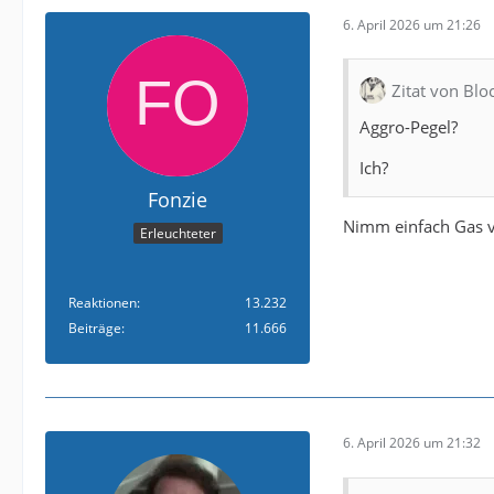
6. April 2026 um 21:26
Zitat von Blo
Aggro-Pegel?
Ich?
Fonzie
Nimm einfach Gas v
Erleuchteter
Reaktionen
13.232
Beiträge
11.666
6. April 2026 um 21:32