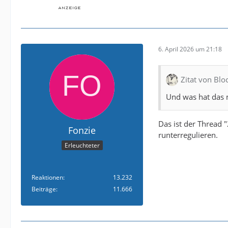
6. April 2026 um 21:18
Zitat von Blo
Und was hat das m
Das ist der Thread 
Fonzie
runterregulieren.
Erleuchteter
Reaktionen
13.232
Beiträge
11.666