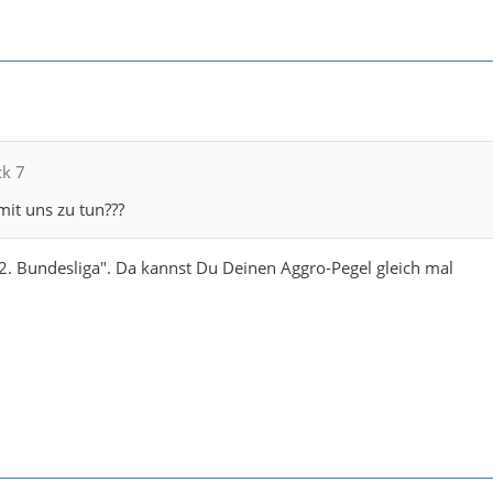
ck 7
it uns zu tun???
"2. Bundesliga". Da kannst Du Deinen Aggro-Pegel gleich mal