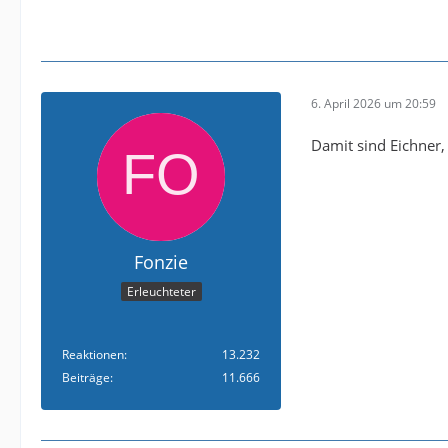
6. April 2026 um 20:59
Damit sind Eichner,
Fonzie
Erleuchteter
Reaktionen
13.232
Beiträge
11.666