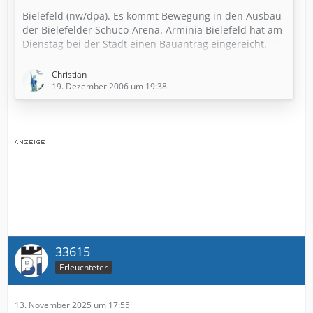
Bielefeld (nw/dpa). Es kommt Bewegung in den Ausbau
der Bielefelder Schüco-Arena. Arminia Bielefeld hat am
Dienstag bei der Stadt einen Bauantrag eingereicht.
Gleichzeitig erklärte Finanz-Geschäftsführer Roland
Kentsch, der Kluib habe mit den Anwälten der gegen
Christian
den Ausbau klagenden Anwohnerparteien eine
19. Dezember 2006 um 19:38
"unterschriftsreife Rahmenvereinbarung" getroffen.
"Die Anwälte haben ihren Mandanten empfohlen,
dieses Konsenspapier zu akzeptieren", so Kentsch. In
diesem Fall stünde der…
33615
Erleuchteter
13. November 2025 um 17:55