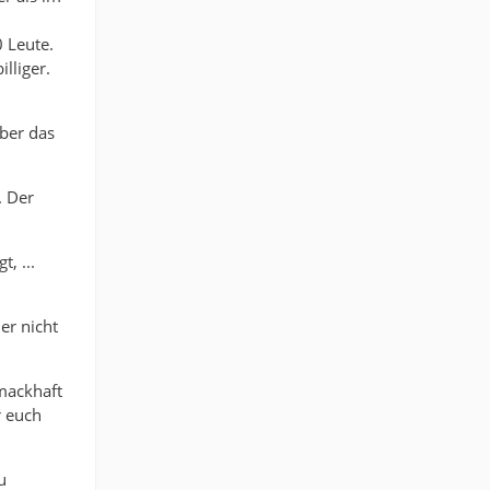
 Leute.
lliger.
ber das
. Der
, ...
er nicht
mackhaft
r euch
u