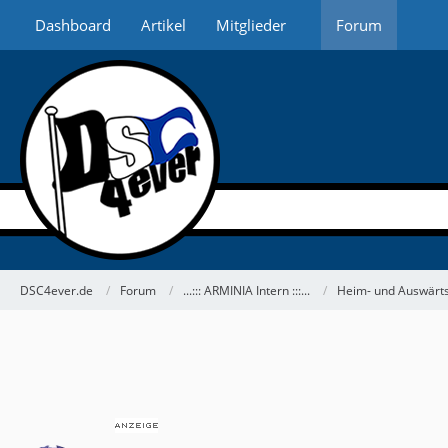
Dashboard
Artikel
Mitglieder
Forum
DSC4ever.de
Forum
...::: ARMINIA Intern :::...
Heim- und Auswärts