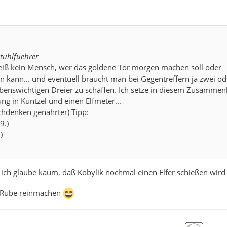
stuhlfuehrer
eiß kein Mensch, wer das goldene Tor morgen machen soll oder
kann... und eventuell braucht man bei Gegentreffern ja zwei od
benswichtigen Dreier zu schaffen. Ich setze in diesem Zusamme
g in Küntzel und einen Elfmeter...
denken genährter) Tipp:
9.)
)
er ich glaube kaum, daß Kobylik nochmal einen Elfer schießen wir
ß Rübe reinmachen