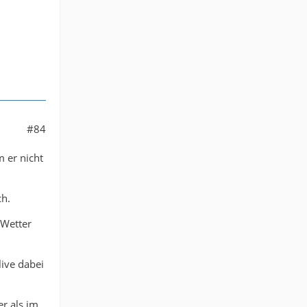
#84
m er nicht
ch.
 Wetter
live dabei
er als im