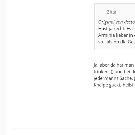
Zitat
Original von dsct
Hast ja recht. Es 
Arminia lieber i
so...als ob die Ge
Ja, aber da hat man
trinken ;)) und bei
jedermanns Sache. J
Kneipe guckt, heißt