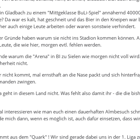
.
 Gladbach zu einem "Mittgeklasse BuLi-Spiel" annähernd 40000
a war es kalt, hat geschneit und das Bier in den Kneipen war bi
er auch einige Leute arbeiten oder waren sonstwie verhindert.
r Gründe haben warum sie nicht ins Stadion kommen können. A
Leute, die wie hier, morgen evtl. fehlen werden.
de warum die "Arena" in BI zu Sielen wie morgen nicht voll wird
herheit nicht.
 nicht kommt, mal ernsthaft an die Nase packt und sich hinterfragt
emanden zwingen.
 geht in diesem Land nicht. Was fehlt also damit ihr - die die bish
l interessieren wie man euch einen dauerhaften Almbesuch sch
 mich dann, wenn es möglich ist, auch dafür einsetzen, dass wi
t aus dem "Quark" ! Wir sind gerade dabei uns in der 1. Liga z