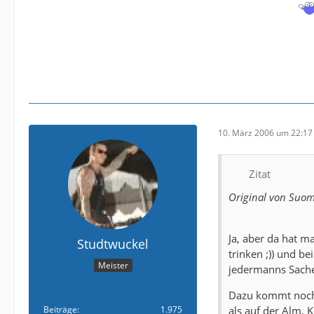
10. März 2006 um 22:17
Zitat
Original von Suom
Ja, aber da hat m
Studtwuckel
trinken ;)) und b
Meister
jedermanns Sach
Dazu kommt noch, 
Beiträge
1.975
als auf der Alm. 