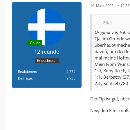
10. März 2006 um 19:35
Zitat
Original von Fahr
Tja, im Grunde w
Online
überhaupt machen 
12freunde
davon, um den le
mal meine Hoffnun
Erleuchteter
Mein (vom Wunsch
1:0, Kobylik (FE, 2
Reaktionen
2.775
1:1, Berbatov (37.
Beiträge
9.935
2:1, Küntzel (78.)
Der Tip ist gut, ab
Nee, den Elfer mu