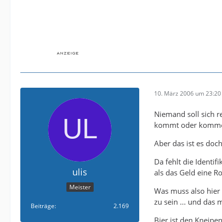
10. März 2006 um 23:20
Niemand soll sich r
kommt oder kommen
Aber das ist es doc
Da fehlt die Identif
ulis
als das Geld eine Ro
Meister
Was muss also hier 
zu sein ... und das
Beiträge
2.169
Bier ist den Kneipe