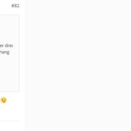
#82
er drei
nhang
d