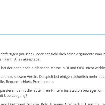
echtfertigen (müssen). Jeder hat sicherlich seine Argumente waru
 kann. Alles akzeptabel.
h bei der dann noch bleibenden Masse in BI und OWL nicht wirkli
ikation zu diesem Verein. Da spielt bei einigen sicherlich mehr das
lle. Bequemlichkeit, Premiere etc.
passieren damit die leute ihren Hintern ins Stadion bewegen um 
 mit Überzeugung?
n von Dortmund, Schalke, Köln, Bremen, Gladbach z.B. auch billig