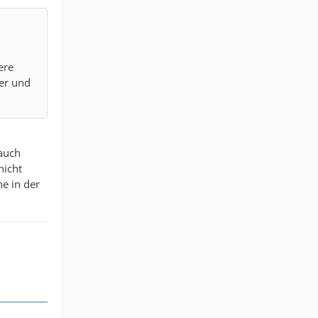
ere
er und
 auch
nicht
ne in der