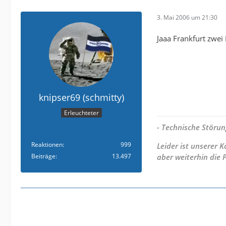
3. Mai 2006 um 21:30
Jaaa Frankfurt zwei
knipser69 (schmitty)
Erleuchteter
- Technische Störun
Reaktionen
999
Leider ist unserer
Beiträge
13.497
aber weiterhin die 