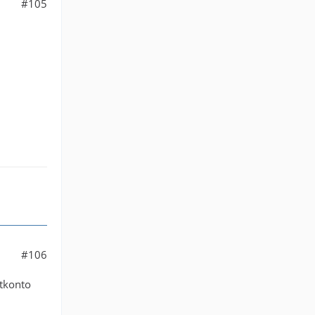
#105
#106
ttkonto