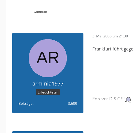
3. Mai 2006 um 21:30
Frankfurt führt geg
arminia1977
Erleuchteter
Forever D S C !!!
Beiträge
3.609