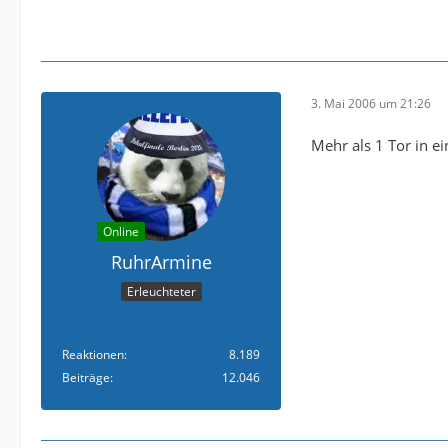
3. Mai 2006 um 21:26
Mehr als 1 Tor in e
Online
RuhrArmine
Erleuchteter
Reaktionen
8.189
Beiträge
12.046