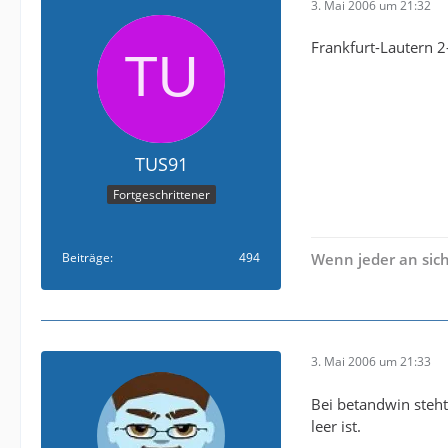
3. Mai 2006 um 21:32
Frankfurt-Lautern 2
TUS91
Fortgeschrittener
Beiträge
494
Wenn jeder an sich
3. Mai 2006 um 21:33
Bei betandwin steht
leer ist.