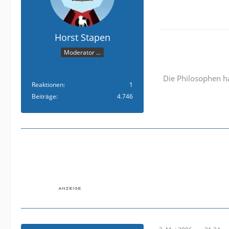
Horst Stapen
Moderator ...
Die Philosophen ha
Reaktionen
1
Beiträge
4.746