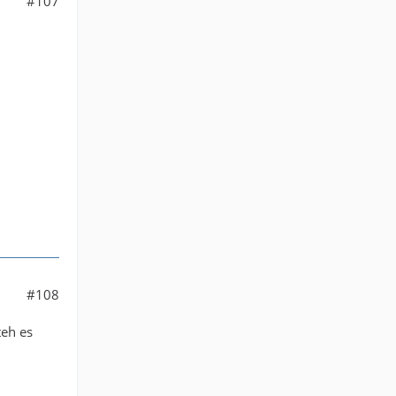
#107
#108
teh es