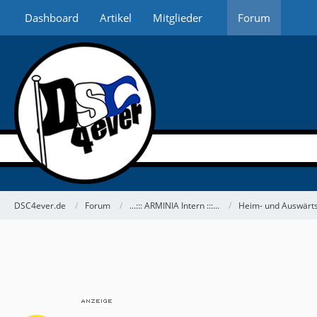
Dashboard
Artikel
Mitglieder
Forum
DSC4ever.de
Forum
...::: ARMINIA Intern :::...
Heim- und Auswärts