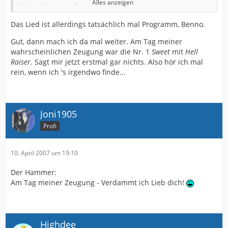
Alles anzeigen
Fußballfan bin!
Zum Tage meiner wahrscheinlichen Zeugung war Hit
Das Lied ist allerdings tatsächlich mal Programm, Benno.
Nr.1 Drafi Deutscher mit Marmor, Stein und Eisen
Gut, dann mach ich da mal weiter. Am Tag meiner
bricht.
wahrscheinlichen Zeugung war die Nr. 1
Sweet
mit
Hell
Na alles klar Herr Komissar? Nein dieser Thread ist echt
Raiser
. Sagt mir jetzt erstmal gar nichts. Also hör ich mal
der geilste seit ein paar Monaten!
rein, wenn ich 's irgendwo finde...
SWB Gruß
Joni1905
Bennobarkeeper
Profi
10. April 2007 um 19:10
Der Hammer:
Am Tag meiner Zeugung - Verdammt ich Lieb dich!
Highdee