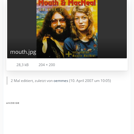
mouth.jpg
28,3 kB
204 × 200
2 Mal editiert, zuletzt von
oemmes
(
10. April 2007 um 10:05
)