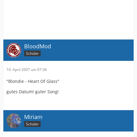
BloodMod
Schüler
10. April 2007 um 07:36
"Blondie - Heart Of Glass"
gutes Datum! guter Song!
Miriam
Schüler