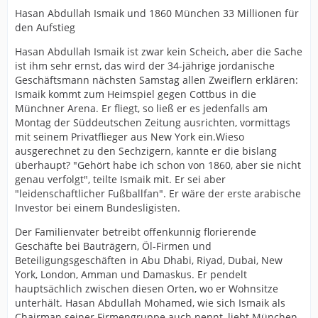
Hasan Abdullah Ismaik und 1860 München 33 Millionen für
den Aufstieg
Hasan Abdullah Ismaik ist zwar kein Scheich, aber die Sache
ist ihm sehr ernst, das wird der 34-jährige jordanische
Geschäftsmann nächsten Samstag allen Zweiflern erklären:
Ismaik kommt zum Heimspiel gegen Cottbus in die
Münchner Arena. Er fliegt, so ließ er es jedenfalls am
Montag der Süddeutschen Zeitung ausrichten, vormittags
mit seinem Privatflieger aus New York ein.Wieso
ausgerechnet zu den Sechzigern, kannte er die bislang
überhaupt? "Gehört habe ich schon von 1860, aber sie nicht
genau verfolgt", teilte Ismaik mit. Er sei aber
"leidenschaftlicher Fußballfan". Er wäre der erste arabische
Investor bei einem Bundesligisten.
Der Familienvater betreibt offenkunnig florierende
Geschäfte bei Bauträgern, Öl-Firmen und
Beteiligungsgeschäften in Abu Dhabi, Riyad, Dubai, New
York, London, Amman und Damaskus. Er pendelt
hauptsächlich zwischen diesen Orten, wo er Wohnsitze
unterhält. Hasan Abdullah Mohamed, wie sich Ismaik als
Chairman seiner Firmengruppe auch nennt, liebt München.