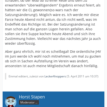
schauen, ob der Mob ob so einer Rede und dem zu
erwartenden "überwältigendem" Ergebnis erneut feiert, als
hätten wir die CL gewonnen(so wars nach der
Satzungsänderung!). Möglich wäre es. Ich werde mir diese
Farce heute Abend nicht antun, da ich nicht weiß, was im
Endeffekt das Richtige ist. Bei der Satzungsänderung ist
man schon auf die ganzen Lügen herein gefallen. Also
sollen sie ihre Suppe kochen heute Abend und sich ihre
Zustimmung holen. Vielleicht war das nächstes Jahr ja auch
wieder überflüssig.
Aber ganz ehrlich, mir ist es scheißegal! Die ordentliche JHV
im Juni werde ich wohl noch mitnehmen, um mal zu gucken
ob sich in Sachen Aufstellung im Verein was ändert,
ansonsten ist auch meine Mitgliedschaft danach hinfällig.
Einmal editiert, zuletzt von
LeckerKnoppers
(
5. April 2011 um 10:37
)
Horst Stapen
Moderator ...