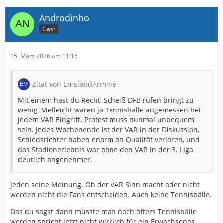
Die Mannschaft kommen aus der Kabine sind vielleicht
Androdinho
motiviert und dann kommt dieser Mist. Kein
Gast
Verständnis für.
15. März 2026 um 11:16
Zitat von EmslandArmine
Mit einem hast du Recht, Scheiß DFB rufen bringt zu
wenig. Vielleicht wären ja Tennisbälle angemessen bei
jedem VAR Eingriff. Protest muss nunmal unbequem
sein. Jedes Wochenende ist der VAR in der Diskussion,
Schiedsrichter haben enorm an Qualität verloren, und
das Stadionerlebnis war ohne den VAR in der 3. Liga
deutlich angenehmer.
Jeden seine Meinung. Ob der VAR Sinn macht oder nicht
werden nicht die Fans entscheiden. Auch keine Tennisbälle.
Das du sagst dann müsste man noch öfters Tennisbälle
werden spricht jetzt nicht wirklich für ein Erwachsenes