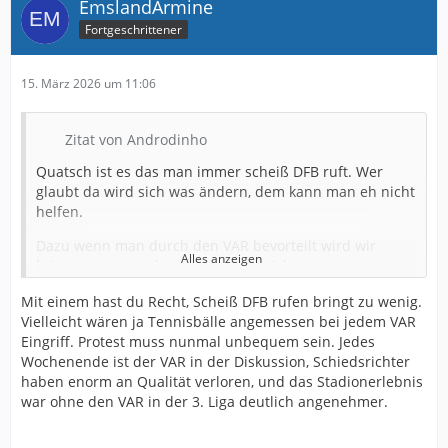
EmslandArmine
Fortgeschrittener
15. März 2026 um 11:06
Zitat von Androdinho
Quatsch ist es das man immer scheiß DFB ruft. Wer
glaubt da wird sich was ändern, dem kann man eh nicht
helfen.
Dazu wenn man durch den VAR bevorteilt wird wir
Alles anzeigen
keiner sagen, ne das nehmen wir nicht an.
Paderborn war teilweise schon Recht laut. Da ist es
Mit einem hast du Recht, Scheiß DFB rufen bringt zu wenig.
auch egal ob die Texte grottig oder einfallsreich sind.
Vielleicht wären ja Tennisbälle angemessen bei jedem VAR
Eingriff. Protest muss nunmal unbequem sein. Jedes
Mal im Ernst. Bei unseren Ultras war das gegen
Wochenende ist der VAR in der Diskussion, Schiedsrichter
Paderborn Support mäßig noch schlechter und da wird
haben enorm an Qualität verloren, und das Stadionerlebnis
oft auch immer der gleiche Mist gesungen.
war ohne den VAR in der 3. Liga deutlich angenehmer.
Das mit den Tennisbällen ist einfach nur dumm. Wer
das gut findet....