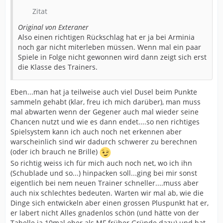
Zitat
Original von Exteraner
Also einen richtigen Rückschlag hat er ja bei Arminia
noch gar nicht miterleben müssen. Wenn mal ein paar
Spiele in Folge nicht gewonnen wird dann zeigt sich erst
die Klasse des Trainers.
Eben...man hat ja teilweise auch viel Dusel beim Punkte
sammeln gehabt (klar, freu ich mich darüber), man muss
mal abwarten wenn der Gegener auch mal wieder seine
Chancen nutzt und wie es dann endet....so nen richtiges
Spielsystem kann ich auch noch net erkennen aber
warscheinlich sind wir dadurch schwerer zu berechnen
(oder ich brauch ne Brille)
So richtig weiss ich für mich auch noch net, wo ich ihn
(Schublade und so...) hinpacken soll...ging bei mir sonst
eigentlich bei nem neuen Trainer schneller....muss aber
auch nix schlechtes bedeuten. Warten wir mal ab, wie die
Dinge sich entwickeln aber einen grossen Pluspunkt hat er,
er labert nicht Alles gnadenlos schön (und hätte von der
Tabelle ja 10mal eher als MF früher Gründe dazu) und hat