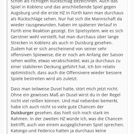
schon als richtigen Rückschlag bezeichnen. Auch das
Spiel in Koblenz und das anschließende Spiel gegen
Augsburg und die erste HZ in Fürth kann man durchaus
als Rückschläge sehen. Nur hat sich die Mannschaft da
wieder rausgewunden, haben im späteren Verlauf in
Fürth eine Reaktion gezeigt. Ein Spielsystem, wie es sich
Gerstner wohl vorstellt, hat man durchaus über lange
Strecken in Koblenz als auch in Duisburg gesehen.
Zudem hat er sich anscheinend von seiner sehr
offensiven Spieweise, die er noch am Anfang der Saison
sehen wollte, etwas verabschiedet, was ja durchaus zu
einer stabileren Deckung geführt hat. Ich bin relativ
optimistisch, dass auch die Offensivere wieder bessere
Spiele bestreiten wird als zuletzt.
Dass man teilweise Dusel hatte, stört mich jetzt nicht.
Ohne ein gewisses Maß an Dusel wirst du in der Regel
nicht viel reißen können. Und mal nebenbei bemerkt,
habe ich auch nicht so viele gute Chancen der
Duisburger
gesehen, das hielt sich noch stark im
Rahmen. In der zweiten HZ würde ich, was die Chancen
betrifft, auch von einem ausgeglichenen Spiel sprechen.
Katongo und Federico hatten ja durchaus keine