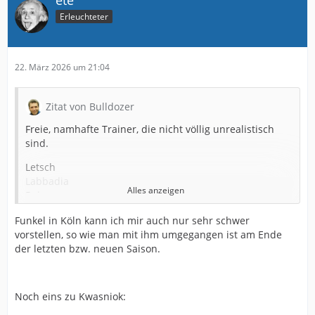
ete
Erleuchteter
22. März 2026 um 21:04
Zitat von Bulldozer
Freie, namhafte Trainer, die nicht völlig unrealistisch
sind.
Letsch
Labbadia
Alles anzeigen
Reis
Breitenreiter
Funkel in Köln kann ich mir auch nur sehr schwer
Gisdol
vorstellen, so wie man mit ihm umgegangen ist am Ende
Doll
der letzten bzw. neuen Saison.
Funkel
Letzteren kann ich mir nicht schon wieder in Köln
vorstellen…
Noch eins zu Kwasniok: