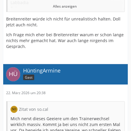
Labbadia
Alles anzeigen
Reis
Breitenreiter
Breitenreiter würde ich nicht für unrealistisch halten. Doll
Gisdol
jetzt auch nicht.
Doll
Funkel
Ich Frage mich eher bei Breitenreiter warum er schon lange
nichts mehr gemacht hat. War auch lange nirgends im
Letzteren kann ich mir nicht schon wieder in Köln
Gespräch.
vorstellen…
Bielefeld wird wenn der letzte freie Posten diese Saison
frei.
HüntingArmine
Machen wir uns nix vor, das wird keiner von da oben,
Gast
sondern eher die Reihe dahinter….
Die Truppe braucht auch keinen Schleifer, der käme 3
22. März 2026 um 20:38
Jahre zu spät…
Lasst uns Krämer mit Klos als Co. verpflichten. 😂
Zitat von so.cal
Umfeld anzünden, mit wehenden Fahnen wenn
untergehen 🔥
Mich nervt dieses Geeiere um den Trainerwechsel
wirklich massiv. Kommt ja bei uns nicht zum ersten Mal
vor. Da beneide ich andere Vereine, wo schneller Fakten