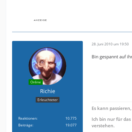
28. Juni 2010 um 19:50
Bin gespannt auf ih
Online
Richie
Erleuchteter
Es kann passieren,
Reaktionen
10.775
Ich bin nur für da
Beiträge
19.077
verstehen.