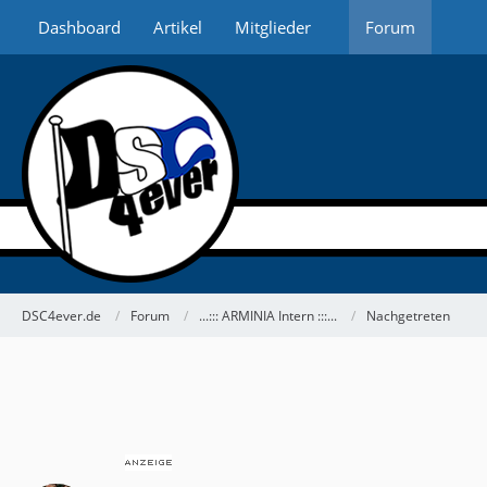
Dashboard
Artikel
Mitglieder
Forum
DSC4ever.de
Forum
...::: ARMINIA Intern :::...
Nachgetreten