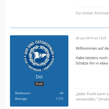
Für immer Arminia!
28. Juni 2010 um 19:25
Willkommen auf de
Habe letztens noch 
Schätze ihn in etwa 
Dst
Profi
Reaktionen
44
„Jeder Punkt kann 
Beiträge
1.713
verwandeln.“ [André