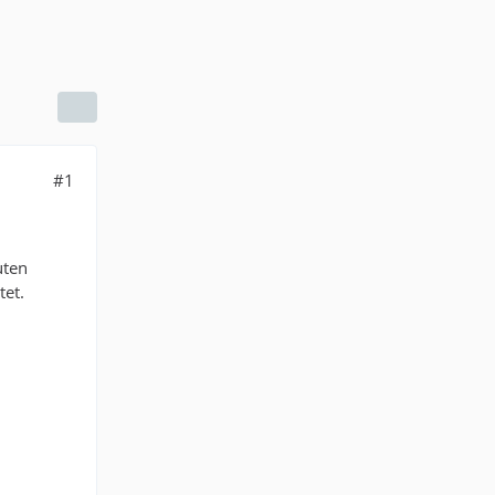
#1
uten
tet.