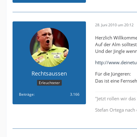
28. Juni 2010 um 20:12
Herzlich Willkomme
Auf der Alm solltes
Und der Jingle wenn e
http://www.deinet
Rechtsaussen
Für die Jüngeren:
Das ist eine Fernse
Erleuchteter
Beiträge
3.166
"Jetzt rollen wir da
Stefan Ortega nach