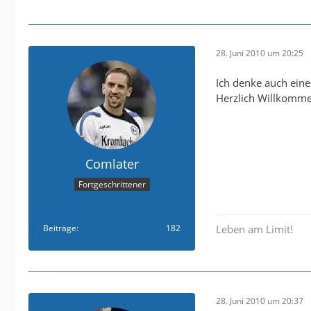
28. Juni 2010 um 20:25
Ich denke auch eine 
Herzlich Willkomm
Comlater
Fortgeschrittener
Beiträge
182
Leben am Limit!
28. Juni 2010 um 20:37