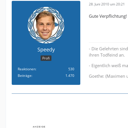
28. Juni 2010 um 20:21
Gute Verpflichtung!
- Die Gelehrten sind
Speedy
ihren Todfeind an.
Profi
- Eigentlich weiß 
Reaktionen
530
Beiträge
1.470
Goethe: (Maximen u