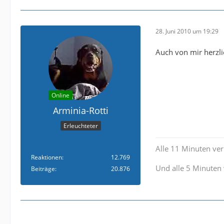
28. Juni 2010 um 19:29
Auch von mir herzli
Online
Arminia-Rotti
Erleuchteter
Alle 11 Minuten verl
Reaktionen
12.769
Und alle 5 Minuten 
Beiträge
20.876