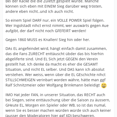
Bei der Kacke die die Zuletzt gespielt wurde. Manche
können sich eben mit EINEM Sieg darüber weg trösten,
andere eben nicht..und ich auch nicht.
So einem Spiel DARF nur, ein VOLLE POWER Spiel folgen.
Wer Ingolstadt nihct ernst nimmt, wer auswärts gegen Aue
aufgibt, der darf nicht noch GFEFEIRT werden!
Gegen 1860 MUSS es Knallen! Sieg hin oder her.
DAs EL angefeindet wird, hängt einfach damit zusammen,
das die Fans ZURECHT enttäuscht übder das bis hierhin
abgeliferte sind. Und EL Sich jetzt GEGEN den Verein
gestellt hat. Ich denke da macht es eher die GESAMT
Situation, und nicht EL selber. Und DAS kann ich absolut
verstehen. Wer weiss, wenn über die EL GEschichte nihct
STILLSCHWEIGEN verinbart worden währe, hätte man ggf
Ralf Schnitzmeier oder Wolfgang Brinkmann beleidigt
IMO Hat jeder FAN, in unserer Situation, das RECHT auch
bei Siegen, seine enttäuschung über die Saison zu äussern,
GHeute EL, Morgen ein Spieler oder WB, so ist das numal,
wenn Sie es besser machen würden würde sich auch keiner
(ausser den Moderatoren hier ggf XD) beschweren.